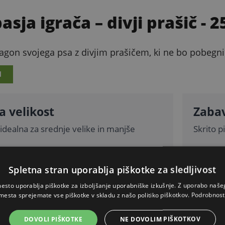
asja igrača – divji prašič
- 2
agon svojega psa z divjim prašičem, ki ne bo pobegni
I
a velikost
Zaba
idealna za srednje velike in manjše
Skrito p
Spletna stran uporablja piškotke za sledljivost
PODROBEN OPIS
esto uporablja piškotke za izboljšanje uporabniške izkušnje. Z uporabo naš
Skrij
mesta sprejemate vse piškotke v skladu z našo politiko piškotkov.
Podrobnost
DOVOLI PIŠKOTKE
NE DOVOLIM PIŠKOTKOV
erial