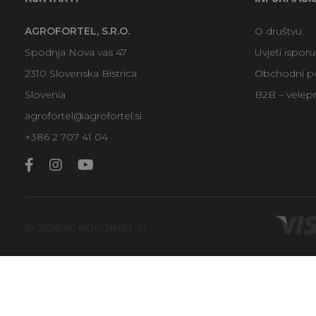
AGROFORTEL, S.R.O.
O društvu
Spodnja Nova vas 47
Uvjeti ispor
2310 Slovenska Bistrica
Obchodní p
Slovenia
B2B – velep
agrofortel@agrofortel.si
+386 2 707 41 04
© 2026 AGROFORTEL.SI