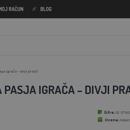
MOJ RAČUN
BLOG
sja igrača – divji prašič
 PASJA IGRAČA – DIVJI PR
Šifra:
SE-57162
Ocena:
Alber