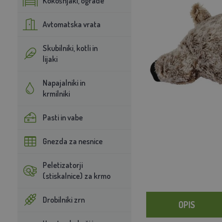
Kokošnjaki, ograde
Avtomatska vrata
Skubilniki, kotli in
lijaki
Napajalniki in
krmilniki
Pasti in vabe
Gnezda za nesnice
Peletizatorji
(stiskalnice) za krmo
Drobilniki zrn
OPIS