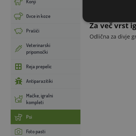
Konji
Mehak poliester je
Ovce in koze
Za več vrst i
Prašiči
Odlična za divje gr
Veterinarski
pripomočki
Reja prepelic
Antiparazitiki
Mačke, igralni
kompleti
Psi
Foto pasti