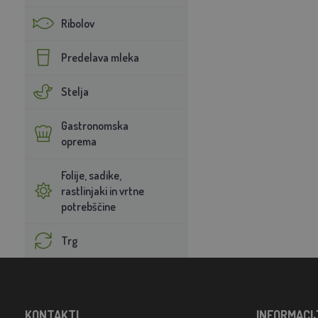
Ribolov
Predelava mleka
Stelja
Gastronomska
oprema
Folije, sadike,
rastlinjaki in vrtne
potrebščine
Trg
KONTAKTI
INFORMACI