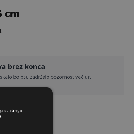
5 cm
l.
va brez konca
iskalo bo psu zadržalo pozornost več ur.
ega spletnega
i