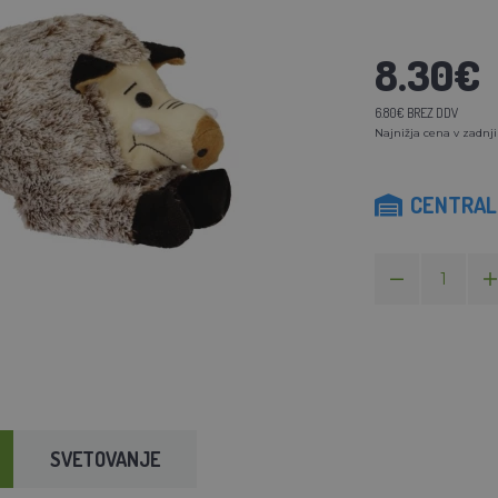
8.30€
6.80€ BREZ DDV
Najnižja cena v zadnji
CENTRALN
SVETOVANJE