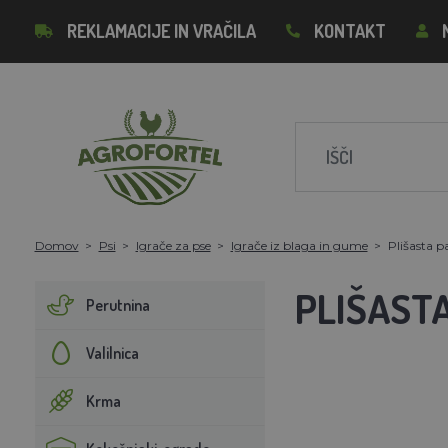
REKLAMACIJE IN VRAČILA
KONTAKT
Domov
Psi
Igrače za pse
Igrače iz blaga in gume
Plišasta pa
PLIŠASTA
Perutnina
Valilnica
Krma