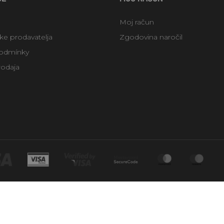
Moj račun
uke prodavatelja
Zgodovina naročil
odmínky
rodaja