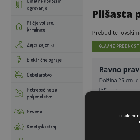
Umetne kokoši in
ogrevanje
Plišasta p
Ptičje voliere,
krmilnice
Prebudite lovski n
Zajci, zajčniki
GLAVNE PREDNOST
Električne ograje
Ravno prav
Čebelarstvo
Dolžina 25 cm je 
pasme.
Potrebščine za
poljedelstvo
Goveda
To spletno m
Kmetijski stroji
Prijeten mat