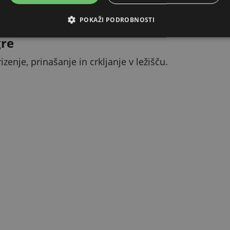
 nežen do pasjih dlesni in zob.
POKAŽI PODROBNOSTI
gre
izenje, prinašanje in crkljanje v ležišču.