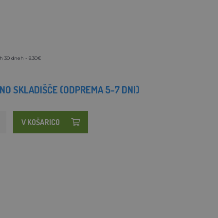
h 30 dneh - 8.30€
O SKLADIŠČE (ODPREMA 5-7 DNI)
V KOŠARICO