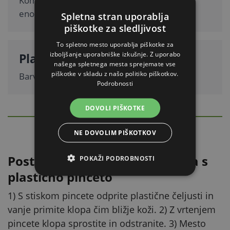
Kompaktna izvedba z dolžino 9,5 cm za
enostavno rokovanje.
Spletna stran uporablja
piškotke za sledljivost
To spletno mesto uporablja piškotke za
izboljšanje uporabniške izkušnje. Z uporabo
Plastična izvedba
našega spletnega mesta sprejemate vse
piškotke v skladu z našo politiko piškotkov.
Barva zelena/bela.
Podrobnosti
DOVOLI PIŠKOTKE
PODROBEN OPIS
Skrij
NE DOVOLIM PIŠKOTKOV
Postopek odstranjevanja klopa s
POKAŽI PODROBNOSTI
plastično pinceto
1) S stiskom pincete odprite plastične čeljusti in
vanje primite klopa čim bližje koži. 2) Z vrtenjem
pincete klopa sprostite in odstranite. 3) Mesto