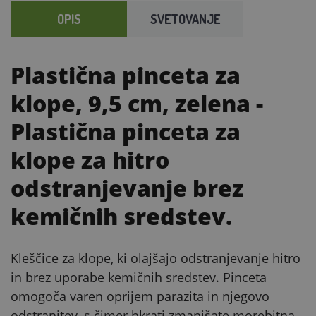
OPIS
SVETOVANJE
Plastična pinceta za
klope, 9,5 cm, zelena
-
Plastična pinceta za
klope za hitro
odstranjevanje brez
kemičnih sredstev.
Kleščice za klope, ki olajšajo odstranjevanje hitro
in brez uporabe kemičnih sredstev. Pinceta
omogoča varen oprijem parazita in njegovo
odstranitev, s čimer hkrati zmanjšate morebitna