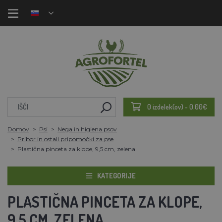
0 izdelek(ov) - 0.00€
Domov
Psi
Nega in higiena psov
Pribor in ostali pripomočki za pse
Plastična pinceta za klope, 9,5 cm, zelena
KATEGORIJE
PLASTIČNA PINCETA ZA KLOPE,
9,5 CM, ZELENA