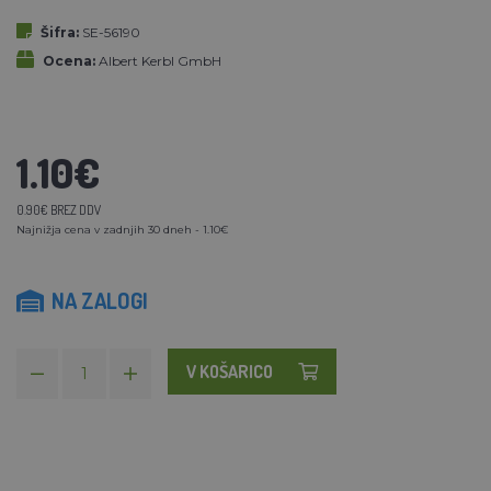
Šifra:
SE-56190
Ocena:
Albert Kerbl GmbH
1.10€
0.90€ BREZ DDV
Najnižja cena v zadnjih 30 dneh - 1.10€
NA ZALOGI
V KOŠARICO