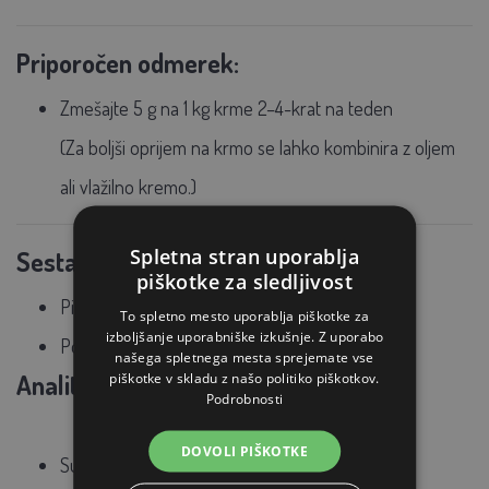
Priporočen odmerek:
Zmešajte
5 g na 1 kg krme
2–4-krat na teden
(Za boljši oprijem na krmo se lahko kombinira z oljem
ali vlažilno kremo.)
Spletna stran uporablja
Sestava:
piškotke za sledljivost
Pivski kvas
To spletno mesto uporablja piškotke za
izboljšanje uporabniške izkušnje. Z uporabo
Posušene žitne lupine
našega spletnega mesta sprejemate vse
Analitska sestava:
piškotke v skladu z našo politiko piškotkov.
Podrobnosti
DOVOLI PIŠKOTKE
Surove beljakovine: 37,0 %