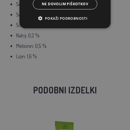
Surova maščoba: 4,0 %
NE DOVOLIM PIŠKOTKOV
Surova vlaknina: 5,0 %
POKAŽI PODROBNOSTI
Surovi pepel: 4,5 %
Natrij: 0,2 %
Metionin: 0,5 %
Lizin: 1,6 %
PODOBNI IZDELKI