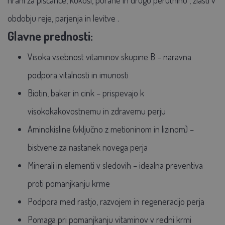
obdobju
reje, parjenja in levitve
.
Glavne prednosti:
Visoka vsebnost vitaminov skupine B
– naravna
podpora vitalnosti in imunosti
Biotin, baker in cink
– prispevajo k
visokokakovostnemu in zdravemu perju
Aminokisline (vključno z metioninom in lizinom)
–
bistvene za nastanek novega perja
Minerali in elementi v sledovih
– idealna preventiva
proti pomanjkanju krme
Podpora med rastjo, razvojem in regeneracijo perja
Pomaga pri pomanjkanju vitaminov v redni krmi