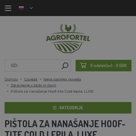
0 izdelek(ov) - 0.00€
Domov
Goveda
Nega parkljev goveda
Zdravljenje z bloki in čevlji
Pištola za nanašanje Hoof-tite Cold lepila, LUXE
KATEGORIJE
PIŠTOLA ZA NANAŠANJE HOOF-
TITE COLD LEPILA, LUXE