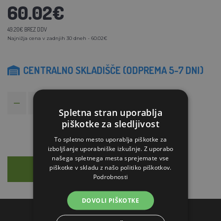
60.02€
49.20€ BREZ DDV
Najnižja cena v zadnjih 30 dneh - 60.02€
CENTRALNO SKLADIŠČE (ODPREMA 5-7 DNI)
V KOŠARICO
Spletna stran uporablja
piškotke za sledljivost
To spletno mesto uporablja piškotke za
izboljšanje uporabniške izkušnje. Z uporabo
našega spletnega mesta sprejemate vse
piškotke v skladu z našo politiko piškotkov.
OPIS
SVETOVANJE
Podrobnosti
DOVOLI PIŠKOTKE