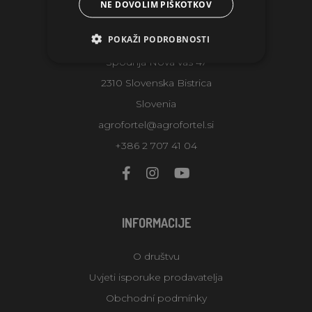
NE DOVOLIM PIŠKOTKOV
KONTAKTI
POKAŽI PODROBNOSTI
AGROFORTEL, S.R.O.
Spodnja Nova vas 47
2310 Slovenska Bistrica
Slovenia
agrofortel@agrofortel.si
+386 2 707 41 04
INFORMACIJE
O društvu
Uvjeti isporuke prodavatelja
Obchodní podmínky