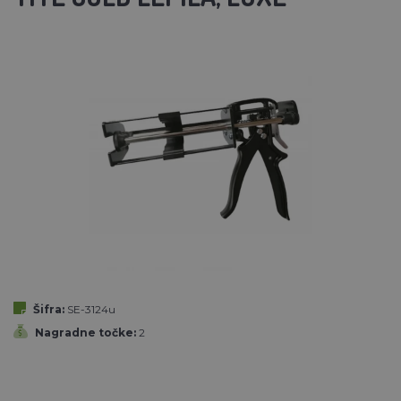
Šifra:
SE-3124u
Nagradne točke:
2