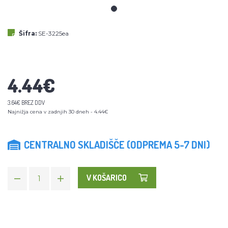
Šifra:
SE-3225ea
4.44€
3.64€ BREZ DDV
Najnižja cena v zadnjih 30 dneh - 4.44€
CENTRALNO SKLADIŠČE (ODPREMA 5-7 DNI)
V KOŠARICO