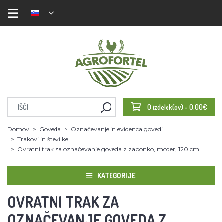
0 izdelek(ov) - 0.00€
Domov
Goveda
Označevanje in evidenca govedi
Trakovi in številke
Ovratni trak za označevanje goveda z zaponko, moder, 120 cm
KATEGORIJE
OVRATNI TRAK ZA
OZNAČEVANJE GOVEDA Z