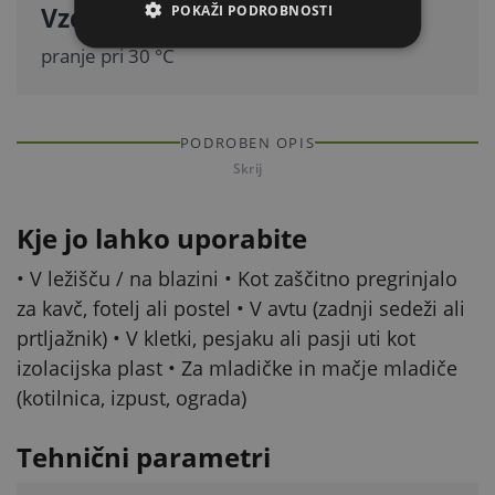
Vzdrževanje
POKAŽI PODROBNOSTI
pranje pri 30 °C
PODROBEN OPIS
Skrij
Kje jo lahko uporabite
• V ležišču / na blazini • Kot zaščitno pregrinjalo
za kavč, fotelj ali postel • V avtu (zadnji sedeži ali
prtljažnik) • V kletki, pesjaku ali pasji uti kot
izolacijska plast • Za mladičke in mačje mladiče
(kotilnica, izpust, ograda)
Tehnični parametri