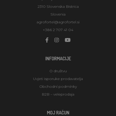
2310 Slovenska Bistrica
Slovenia
agrofortel@agrofortel.si
+386 2 707 41 04
INFORMACIJE
O društvu
Uvjeti isporuke prodavatelja
Obchodní podmínky
B2B – veleprodaja
MOJ RAČUN