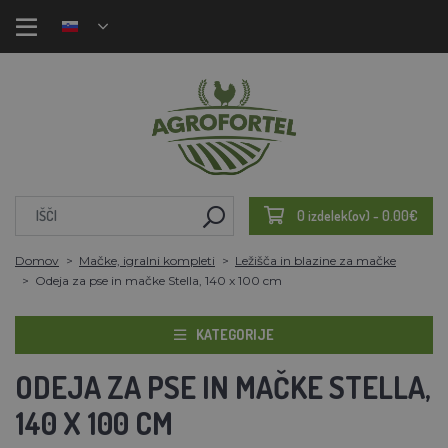
0 izdelek(ov) - 0.00€
Domov
Mačke, igralni kompleti
Ležišča in blazine za mačke
Odeja za pse in mačke Stella, 140 x 100 cm
KATEGORIJE
ODEJA ZA PSE IN MAČKE STELLA,
140 X 100 CM