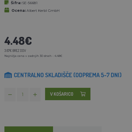
Šifra:
SE-56681
Ocena:
Albert Kerbl GmbH
4.48€
3.67€ BREZ DDV
Najnižja cena v zadnjih 30 dneh - 4.48€
CENTRALNO SKLADIŠČE (ODPREMA 5-7 DNI)
V KOŠARICO