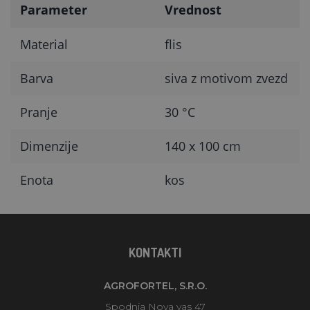
Parameter
Vrednost
Material
flis
Barva
siva z motivom zvezd
Pranje
30 °C
Dimenzije
140 x 100 cm
Enota
kos
KONTAKTI
AGROFORTEL, S.R.O.
Spodnja Nova vas 47