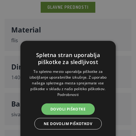
GLAVNE PREDNOSTI
Material
flis
Spletna stran uporablja
piškotke za sledljivost
Dimenzije
To spletno mesto uporablja piškotke za
140 × 100 cm
izboljšanje uporabniške izkušnje. Z uporabo
našega spletnega mesta sprejemate vse
piškotke v skladu z našo politiko piškotkov.
Podrobnosti
Barva / motiv
DOVOLI PIŠKOTKE
siva z motivom zvezd
NE DOVOLIM PIŠKOTKOV