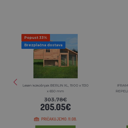
Popust 33%
Brezplačna dostava
Lesen kokošnjak BERLIN XL, 1900 x 1130
IFRAM
x 650 mm
REPELE
303.78€
205.05€
PRIČAKUJEMO: 11.08.