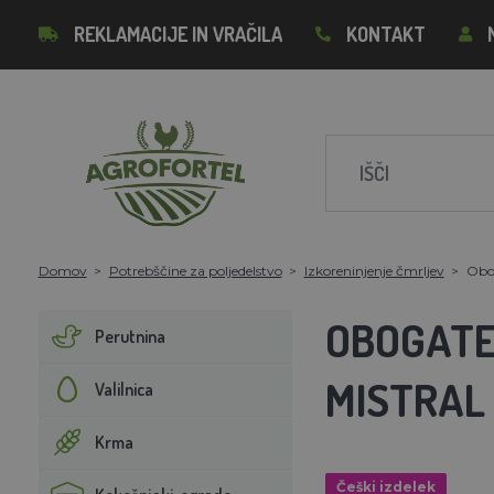
REKLAMACIJE IN VRAČILA
KONTAKT
Domov
Potrebščine za poljedelstvo
Izkoreninjenje čmrljev
Obog
OBOGATE
Perutnina
MISTRAL
Valilnica
Krma
Češki izdelek