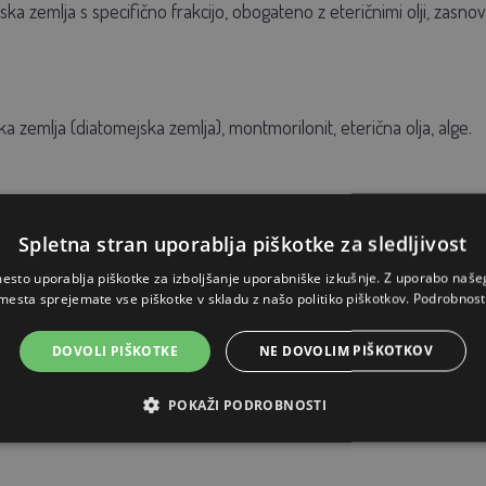
ka zemlja s specifično frakcijo, obogateno z eteričnimi olji, zasno
a zemlja (diatomejska zemlja), montmorilonit, eterična olja, alge.
 tudi v prisotnosti perutnine izključno v suhi obliki. Nanesite roč
Spletna stran uporablja piškotke za sledljivost
n ležišča. Lahko se uporablja tudi kot polnilo za pepelnike.
Pribli
esto uporablja piškotke za izboljšanje uporabniške izkušnje. Z uporabo naš
mesta sprejemate vse piškotke v skladu z našo politiko piškotkov.
Podrobnost
DOVOLI PIŠKOTKE
NE DOVOLIM PIŠKOTKOV
 nanosu priporočamo ponovno uporabo čez 7–10 dni. Zaradi narav
som. Vendar pa enkratni vdih z zdravstvenega vidika ni nevaren
POKAŽI PODROBNOSTI