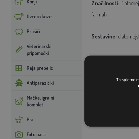
Konji
Značilnosti:
Diatomejs
farmah.
Ovce in koze
Prašiči
Sestavine:
diatomejsk
Veterinarski
pripomočki
Uporaba:
Uporabljajte
Reja prepelic
dajemo na počivališča i
To spletno m
v reji.
Antiparazitiki
Mačke, igralni
Priporočilo:
Po prvem
kompleti
respiratorja med nano
Psi
Foto pasti