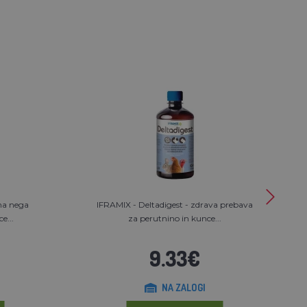
na nega
IFRAMIX - Deltadigest - zdrava prebava
e...
za perutnino in kunce...
9.33€
NA ZALOGI