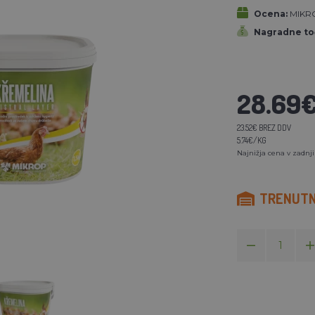
Ocena:
MIKRO
Nagradne to
28.69
23.52€ BREZ DDV
5.74€/KG
Najnižja cena v zadnji
TRENUTNO