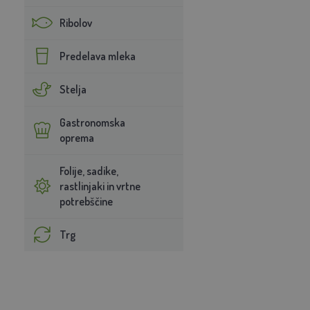
Ribolov
Predelava mleka
Stelja
Gastronomska
oprema
Folije, sadike,
rastlinjaki in vrtne
potrebščine
Trg