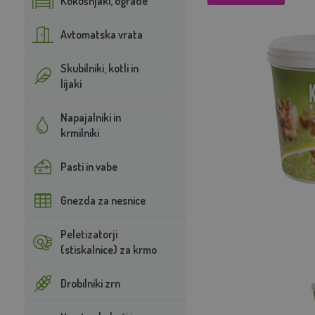
Kokošnjaki, ograde
Avtomatska vrata
Skubilniki, kotli in
lijaki
Napajalniki in
krmilniki
Pasti in vabe
Gnezda za nesnice
Peletizatorji
(stiskalnice) za krmo
Drobilniki zrn