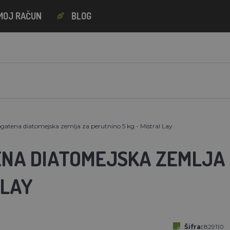
MOJ RAČUN
BLOG
atena diatomejska zemlja za perutnino 5 kg - Mistral Lay
NA DIATOMEJSKA ZEMLJA Z
 LAY
Šifra:
829110