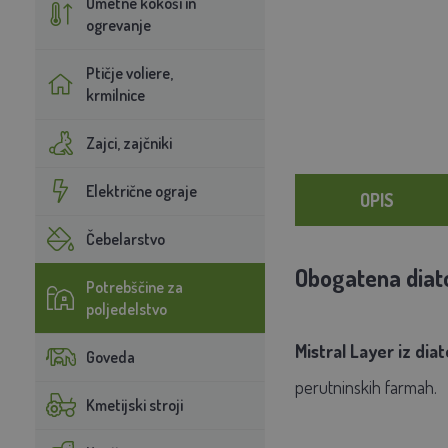
Umetne kokoši in
ogrevanje
Ptičje voliere,
krmilnice
Zajci, zajčniki
Električne ograje
OPIS
Čebelarstvo
Obogatena diato
Potrebščine za
poljedelstvo
Mistral Layer iz dia
Goveda
perutninskih farmah.
Kmetijski stroji