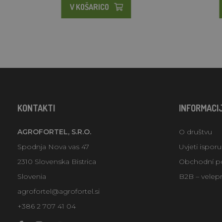
V KOŠARICO
KONTAKTI
INFORMACI
AGROFORTEL, S.R.O.
O društvu
Spodnja Nova vas 47
Uvjeti ispor
2310 Slovenska Bistrica
Obchodní p
Slovenia
B2B – velep
agrofortel@agrofortel.si
+386 2 707 41 04