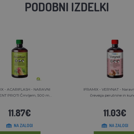
PODOBNI IZDELKI
IX - ACARIFLASH - NARAVNI
IFRAMIX - VERYNAT - Narav
NT PROTI Čmrljem, 500 m...
črevesja perutnine in kunc
11.87€
11.03€
NA ZALOGI
NA ZALOGI