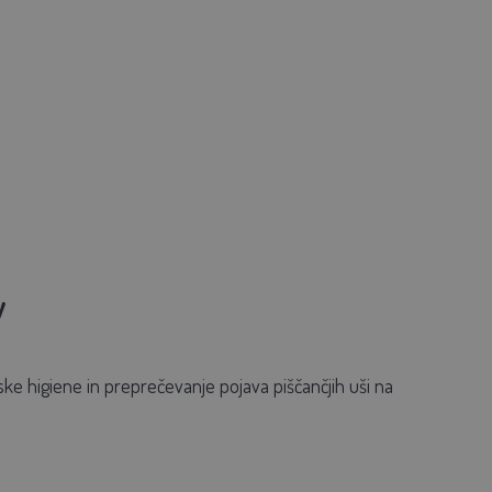
y
ke higiene in preprečevanje pojava piščančjih uši na