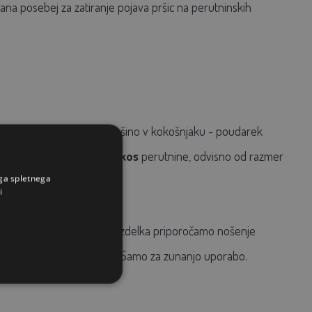
vana posebej za zatiranje pojava pršic na perutninskih
no ali z aplikatorjem na površino v kokošnjaku - poudarek
žna količina je 20 g na 1 kos
perutnine, odvisno od razmer
ega spletnega
i
ne narave in prašnosti izdelka priporočamo nošenje
. Hranite na suhem mestu. Samo za zunanjo uporabo.