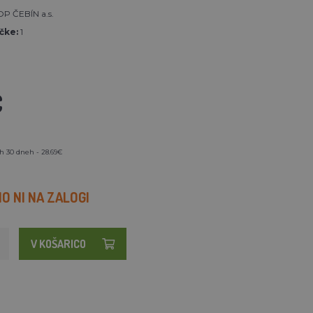
P ČEBÍN a.s.
čke:
1
€
h 30 dneh - 28.69€
 NI NA ZALOGI
V KOŠARICO