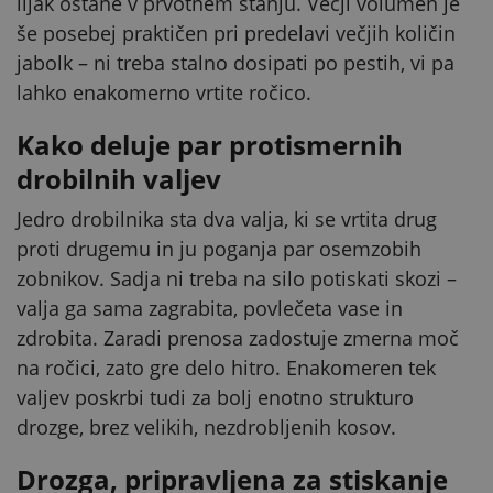
lijak ostane v prvotnem stanju. Večji volumen je
še posebej praktičen pri predelavi večjih količin
jabolk – ni treba stalno dosipati po pestih, vi pa
lahko enakomerno vrtite ročico.
Kako deluje par protismernih
drobilnih valjev
Jedro drobilnika sta dva valja, ki se vrtita drug
proti drugemu in ju poganja par osemzobih
zobnikov. Sadja ni treba na silo potiskati skozi –
valja ga sama zagrabita, povlečeta vase in
zdrobita. Zaradi prenosa zadostuje zmerna moč
na ročici, zato gre delo hitro. Enakomeren tek
valjev poskrbi tudi za bolj enotno strukturo
drozge, brez velikih, nezdrobljenih kosov.
Drozga, pripravljena za stiskanje