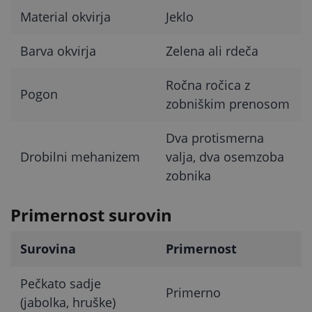
Material okvirja
Jeklo
Barva okvirja
Zelena ali rdeča
Ročna ročica z
Pogon
zobniškim prenosom
Dva protismerna
Drobilni mehanizem
valja, dva osemzoba
zobnika
Primernost surovin
Surovina
Primernost
Pečkato sadje
Primerno
(jabolka, hruške)