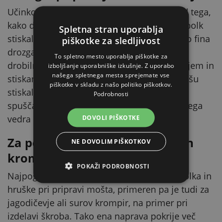
Učinkovitost stiskanja je močno odvisna od tega,
kako dobro je surovina zdrobljena. Celih jabolk
Spletna stran uporablja
stiskalnica praktično ne predela, medtem ko fina
piškotke za sledljivost
drozga spusti sok že pri prvem pritisku. Ta
To spletno mesto uporablja piškotke za
drobilnik je zasnovan kot korak med obiranjem in
izboljšanje uporabniške izkušnje. Z uporabo
našega spletnega mesta sprejemate vse
stiskanjem: sadje zdrobi na delce, ki se v košu
piškotke v skladu z našo politiko piškotkov.
stiskalnice lepo razporedijo in enakomerno
Podrobnosti
spuščajo sok. Rezultat je večji izplen iz vsakega
vedra sadja in krajši čas stiskanja.
DOVOLI PIŠKOTKE
Za pečkato sadje, jagodičevje in
NE DOVOLIM PIŠKOTKOV
krompir
POKAŽI PODROBNOSTI
Najpogosteje se drobilnik uporablja za jabolka in
hruške pri pripravi mošta, primeren pa je tudi za
jagodičevje ali surov krompir, na primer pri
izdelavi škroba. Tako ena naprava pokrije več