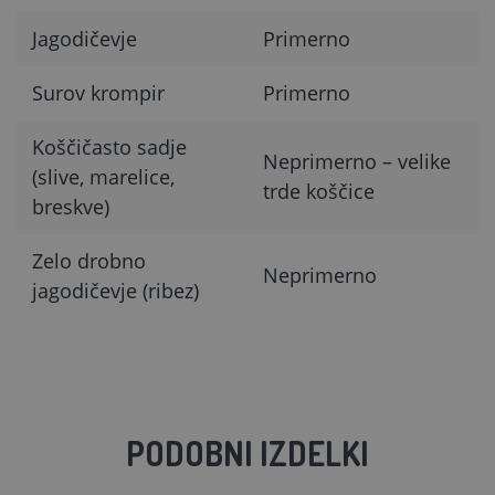
Jagodičevje
Primerno
Surov krompir
Primerno
Koščičasto sadje
Neprimerno – velike
(slive, marelice,
trde koščice
breskve)
Zelo drobno
Neprimerno
jagodičevje (ribez)
PODOBNI IZDELKI