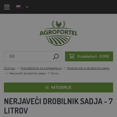
0 izdelek(ov) - 0.00€
Domov
Potrebščine za poljedelstvo
Stiskalnice in drobilniki sadja
Nerjaveči drobilnik sadja - 7 litrov
KATEGORIJE
NERJAVEČI DROBILNIK SADJA - 7
LITROV