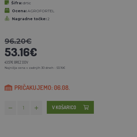
Šifra:
drtic
Ocena:
AGROFORTEL
Nagradne točke:
2
96.20€
53.16€
43.57€ BREZ DDV
Najnižja cena v zadnjih 30 dneh - 53.16€
PRIČAKUJEMO: 06.08.
V KOŠARICO