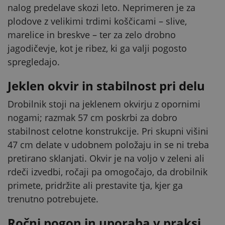
nalog predelave skozi leto. Neprimeren je za
plodove z velikimi trdimi koščicami – slive,
marelice in breskve – ter za zelo drobno
jagodičevje, kot je ribez, ki ga valji pogosto
spregledajo.
Jeklen okvir in stabilnost pri delu
Drobilnik stoji na jeklenem okvirju z opornimi
nogami; razmak 57 cm poskrbi za dobro
stabilnost celotne konstrukcije. Pri skupni višini
47 cm delate v udobnem položaju in se ni treba
pretirano sklanjati. Okvir je na voljo v zeleni ali
rdeči izvedbi, ročaji pa omogočajo, da drobilnik
primete, pridržite ali prestavite tja, kjer ga
trenutno potrebujete.
Ročni pogon in uporaba v praksi