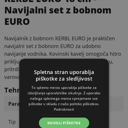
Navijalni set z bobnom
EURO
Navijalnik z bobnom KERBL EURO je praktičen
navijalni set z bobnom EURO za udobno
navijanje vodnika. Kovinski kavelj omogoča hitro
priključitev elektrike na vodnik na navijalniku,
pritrditev bobna pa je rešena s preklopnim
Spletna stran uporablja
varovalnim zatičem.
piškotke za sledljivost
To spletno mesto uporablja piškotke za
Tehnični parametri
izboljšanje uporabniške izkušnje. Z uporabo
našega spletnega mesta sprejemate vse
Parameter
Vrednost
piškotke v skladu z našo politiko piškotkov.
Podrobnosti
Navijalni set z
Tip
DOVOLI PIŠKOTKE
bobnom (EURO)