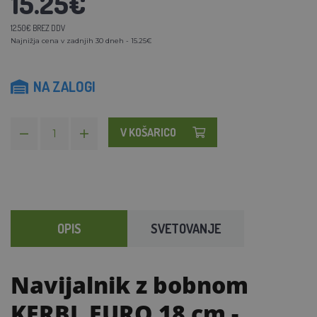
15.25€
12.50€ BREZ DDV
Najnižja cena v zadnjih 30 dneh - 15.25€
NA ZALOGI
V KOŠARICO
OPIS
SVETOVANJE
Navijalnik z bobnom
KERBL EURO 18 cm
-