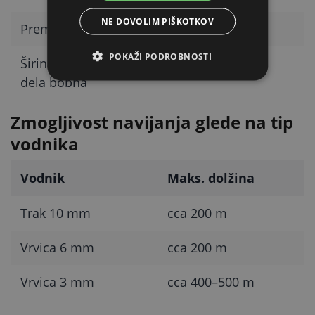
NE DOVOLIM PIŠKOTKOV
Premer bobna
18,5 cm
POKAŽI PODROBNOSTI
Širina navijalnega
8,5 cm
dela bobna
Zmogljivost navijanja glede na tip
vodnika
Vodnik
Maks. dolžina
Trak 10 mm
cca 200 m
Vrvica 6 mm
cca 200 m
Vrvica 3 mm
cca 400–500 m