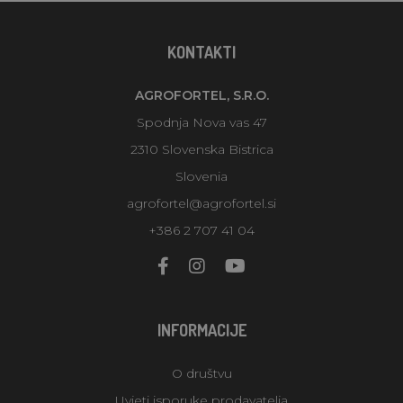
KONTAKTI
AGROFORTEL, S.R.O.
Spodnja Nova vas 47
2310 Slovenska Bistrica
Slovenia
agrofortel@agrofortel.si
+386 2 707 41 04
INFORMACIJE
O društvu
Uvjeti isporuke prodavatelja