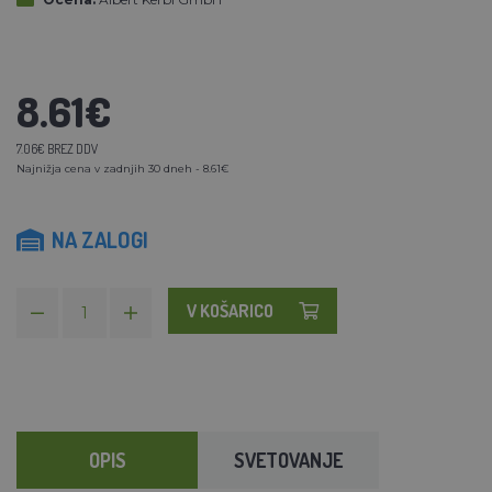
8.61€
7.06€ BREZ DDV
Najnižja cena v zadnjih 30 dneh - 8.61€
NA ZALOGI
V KOŠARICO
OPIS
SVETOVANJE