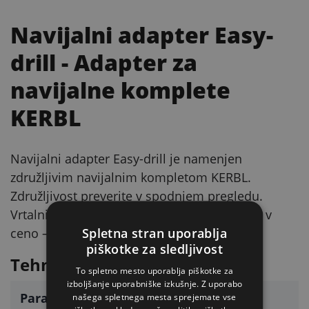
Navijalni adapter Easy-
drill
- Adapter za
navijalne komplete
KERBL
Navijalni adapter Easy-drill je namenjen
združljivim navijalnim kompletom KERBL.
Združljivost preverite v spodnjem pregledu.
Vrtalnik in navijalni komplet nista vključena v
Spletna stran uporablja
ceno – kupite ju posebej.
piškotke za sledljivost
Tehnični parametri
To spletno mesto uporablja piškotke za
izboljšanje uporabniške izkušnje. Z uporabo
Parameter
Vrednost
našega spletnega mesta sprejemate vse