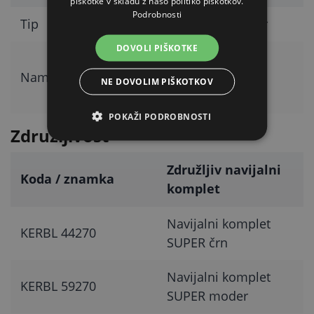
piškotke v skladu z našo politiko piškotkov.
Podrobnosti
Tip
Navijalni adapter
DOVOLI PIŠKOTKE
Izbrane navijalne
Namenjeno za
komplete KERBL
NE DOVOLIM PIŠKOTKOV
(SUPER, DUO)
POKAŽI PODROBNOSTI
Združljivost
Združljiv navijalni
Koda / znamka
komplet
Navijalni komplet
KERBL 44270
SUPER črn
Navijalni komplet
KERBL 59270
SUPER moder