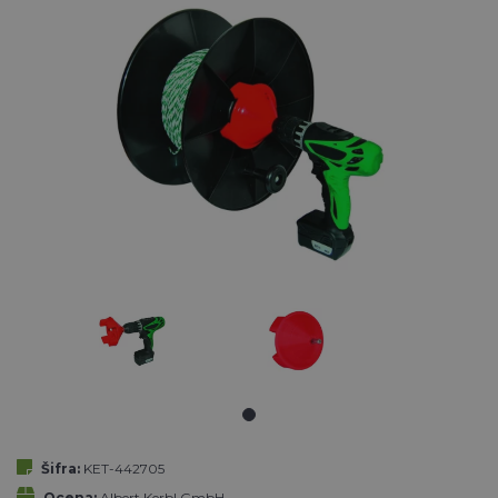
Šifra:
KET-442705
Ocena:
Albert Kerbl GmbH