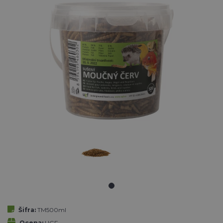
Šifra:
TM500ml
Ocena:
UGF