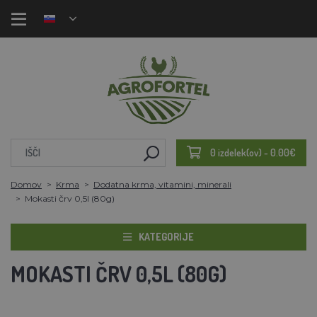
0 izdelek(ov) - 0.00€
Domov
Krma
Dodatna krma, vitamini, minerali
Mokasti črv 0,5l (80g)
KATEGORIJE
MOKASTI ČRV 0,5L (80G)