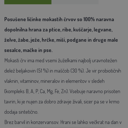
Posušene ličinke mokastih črvov so 100% naravna
dopolnilna hrana za ptice, ribe, kuščarje, legvane,
želve, žabe, ježe, hrčke, miši, podgane in druge male
sesalce, mačke in pse.
Mokasti črv ima med vsemi žuželkami najbolj uravnotežen
delež beljakovin (51 %) in maščob (30 %). Je vir probiotičnih
vlaknin, vitaminov, mineralov in elementov v sledeh
(kompleks B, A, P, Ca, Mg, Fe, Zn). Vsebuje naravno prisoten
tavrin, ki je nujen za dobro zdravje živali, sicer pa se v krmo
dodaja sintetično.
Brez barvil in konzervansov. Hrani se lahko večkrat na dan v