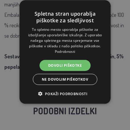
manjših količinah. Hraniti na suhem in hladnem mestu.
Spletna stran uporablja
Embalaža, ki jo je mogoče ponovno zapreti, jo je mogoče 100
piškotke za sledljivost
% reciklirati, zaradi česar izdelek ohranja najvišjo kakovost in
To spletno mesto uporablja piškotke za
izboljšanje uporabniške izkušnje. Z uporabo
se dobro skladišči.
našega spletnega mesta sprejemate vse
piškotke v skladu z našo politiko piškotkov.
Podrobnosti
Sestava: 51% beljakovin, 30% maščob, 7% vlaknin, 5%
DOVOLI PIŠKOTKE
pepela
NE DOVOLIM PIŠKOTKOV
POKAŽI PODROBNOSTI
PODOBNI IZDELKI