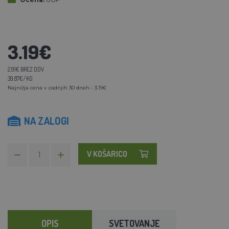
3.19€
2.91€ BREZ DDV
39.87€/KG
Najnižja cena v zadnjih 30 dneh - 3.19€
NA ZALOGI
V KOŠARICO
OPIS
SVETOVANJE