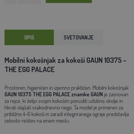
OPIS
SVETOVANJE
Mobilni kokošnjak za kokoši GAUN 10375 -
THE EGG PALACE
Prostoren, higieničen in izjemno praktičen.
Mobilni kokošnjak
GAUN 10375 THE EGG PALACE
znamke GAUN
je zasnovan
za rejce, ki želijo svojim kokošim ponuditi udobno okolje in
hkrati olajšati vsakodnevno nego. Ta model je primeren za
približno
4-6 kokoši
in zaradi integriranega ograje predstavlja
celovito rešitev na enem mestu.