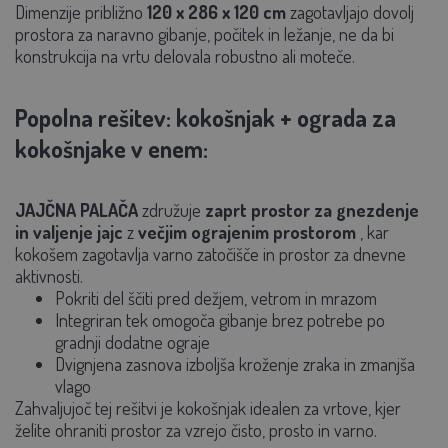
Dimenzije približno
120 x 286 x 120 cm
zagotavljajo dovolj
prostora za naravno gibanje, počitek in ležanje, ne da bi
konstrukcija na vrtu delovala robustno ali moteče.
Popolna rešitev: kokošnjak + ograda za
kokošnjake v enem:
JAJČNA PALAČA
združuje
zaprt prostor za gnezdenje
in valjenje jajc
z
večjim
ograjenim prostorom
, kar
kokošem zagotavlja varno zatočišče in prostor za dnevne
aktivnosti.
Pokriti del ščiti pred dežjem, vetrom in mrazom
Integriran tek omogoča gibanje brez potrebe po
gradnji dodatne ograje
Dvignjena zasnova izboljša kroženje zraka in zmanjša
vlago
Zahvaljujoč tej rešitvi je kokošnjak idealen za vrtove, kjer
želite ohraniti prostor za vzrejo čisto, prosto in varno.