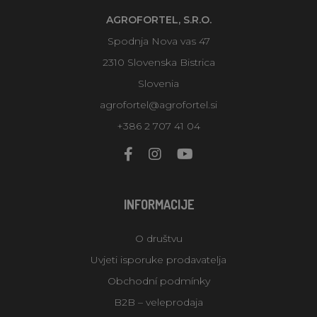
AGROFORTEL, S.R.O.
Spodnja Nova vas 47
2310 Slovenska Bistrica
Slovenia
agrofortel@agrofortel.si
+386 2 707 41 04
INFORMACIJE
O društvu
Uvjeti isporuke prodavatelja
Obchodní podmínky
B2B – veleprodaja