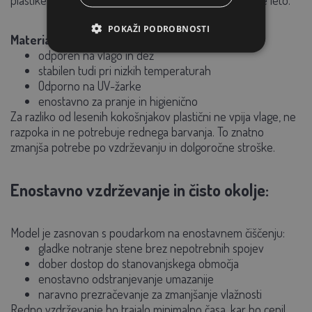
POKAŽI PODROBNOSTI
Material je:
odporen na vlago in dež
stabilen tudi pri nizkih temperaturah
Odporno na UV-žarke
enostavno za pranje in higienično
Za razliko od lesenih kokošnjakov plastični ne vpija vlage, ne
razpoka in ne potrebuje rednega barvanja. To znatno
zmanjša potrebe po vzdrževanju in dolgoročne stroške.
Enostavno vzdrževanje in čisto okolje:
Model je zasnovan s poudarkom na enostavnem čiščenju:
gladke notranje stene brez nepotrebnih spojev
dober dostop do stanovanjskega območja
enostavno odstranjevanje umazanije
naravno prezračevanje za zmanjšanje vlažnosti
Redno vzdrževanje bo trajalo minimalno časa, kar bo cenil