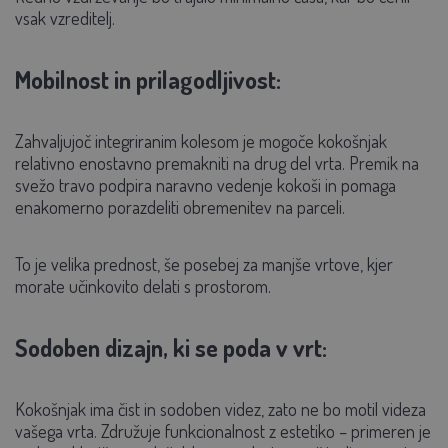
vsak vzreditelj.
Mobilnost in prilagodljivost:
Zahvaljujoč integriranim kolesom je mogoče kokošnjak
relativno enostavno premakniti na drug del vrta. Premik na
svežo travo podpira naravno vedenje kokoši in pomaga
enakomerno porazdeliti obremenitev na parceli.
To je velika prednost, še posebej za manjše vrtove, kjer
morate učinkovito delati s prostorom.
Sodoben dizajn, ki se poda v vrt:
Kokošnjak ima čist in sodoben videz, zato ne bo motil videza
vašega vrta. Združuje funkcionalnost z estetiko – primeren je