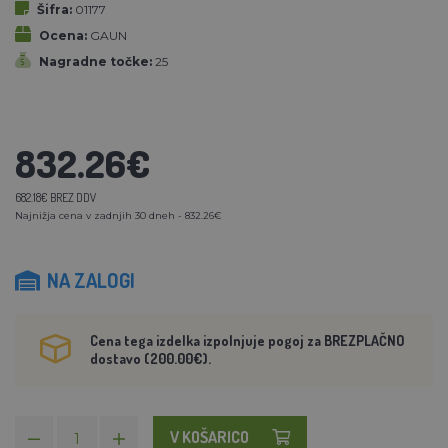
Šifra:
01177
Ocena:
GAUN
Nagradne točke:
25
832.26€
682.18€ BREZ DDV
Najnižja cena v zadnjih 30 dneh - 832.26€
NA ZALOGI
Cena tega izdelka izpolnjuje pogoj za BREZPLAČNO
dostavo (200.00€).
V KOŠARICO