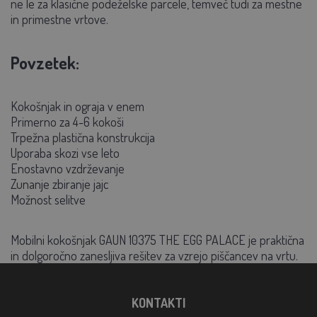
ne le za klasične podeželske parcele, temveč tudi za mestne
in primestne vrtove.
Povzetek:
Kokošnjak in ograja v enem
Primerno za 4-6 kokoši
Trpežna plastična konstrukcija
Uporaba skozi vse leto
Enostavno vzdrževanje
Zunanje zbiranje jajc
Možnost selitve
Mobilni kokošnjak GAUN 10375 THE EGG PALACE
je praktična
in dolgoročno zanesljiva rešitev za vzrejo piščancev na vrtu.
KONTAKTI