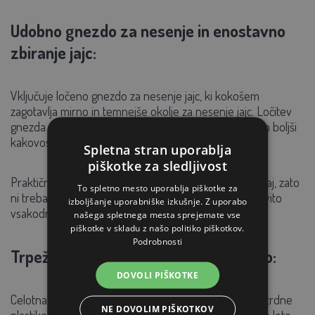
Udobno gnezdo za nesenje in enostavno
zbiranje jajc:
Vključuje ločeno gnezdo za nesenje jajc, ki kokošem
zagotavlja mirno in temnejše okolje za nesenje jajc. Ločitev
gnezda od glavnega območja prispeva k večji čistoči in boljši
kakovosti jajc.
Spletna stran uporablja
piškotke za sledljivost
Praktična odprtina omogoča priročno zbiranje od zunaj, zato
To spletno mesto uporablja piškotke za
ni treba vstopati v kurnik. To omogoča hitro in učinkovito
izboljšanje uporabniške izkušnje. Z uporabo
vsakodnevno nego.
našega spletnega mesta sprejemate vse
piškotke v skladu z našo politiko piškotkov.
Podrobnosti
Trpežna plastika za celoletno uporabo:
DOVOLI PIŠKOTKE
Celotna konstrukcija je izdelana iz visokokakovostne, trdne
NE DOVOLIM PIŠKOTKOV
plastike, ki je zasnovana za zunanjo uporabo skozi vse leto.