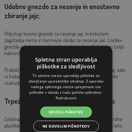
Udobno gnezdo za nesenje in enostavno
zbiranje jajc:
Vključuje ločeno gnezdo za nesenje jajc, ki kokošem
zagotavlja mirno in temnejše okolje za nesenje jajc. Ločitev
gnezda od glavnega območja prispeva k večji čistoči in boljši
kakovosti jajc.
Spletna stran uporablja
piškotke za sledljivost
Praktična odprtina omogoča priročno zbiranje od zunaj, zato
To spletno mesto uporablja piškotke za
ni treba vstopati v kurnik. To omogoča hitro in učinkovito
izboljšanje uporabniške izkušnje. Z uporabo
vsakodnevno nego.
našega spletnega mesta sprejemate vse
piškotke v skladu z našo politiko piškotkov.
Podrobnosti
Trpežna plastika za celoletno uporabo:
DOVOLI PIŠKOTKE
Celotna konstrukcija je izdelana iz visokokakovostne, trdne
plastike, ki je zasnovana za zunanjo uporabo skozi vse leto.
NE DOVOLIM PIŠKOTKOV