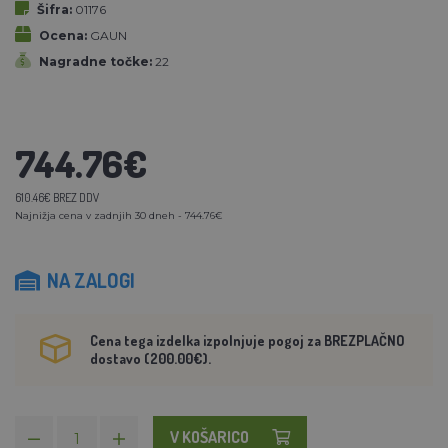
Šifra:
01176
Ocena:
GAUN
Nagradne točke:
22
744.76€
610.46€ BREZ DDV
Najnižja cena v zadnjih 30 dneh - 744.76€
NA ZALOGI
Cena tega izdelka izpolnjuje pogoj za BREZPLAČNO
dostavo (200.00€).
V KOŠARICO