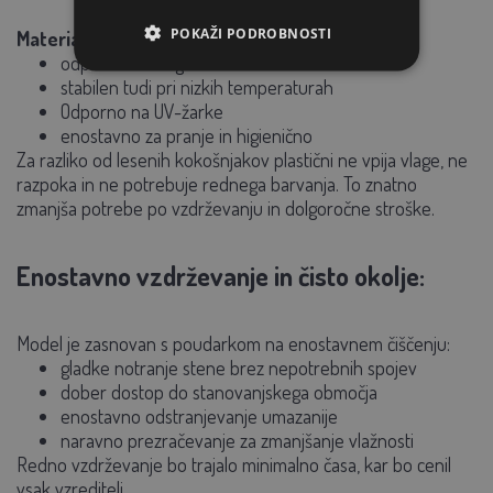
POKAŽI PODROBNOSTI
Material je:
odporen na vlago in dež
stabilen tudi pri nizkih temperaturah
Odporno na UV-žarke
enostavno za pranje in higienično
Za razliko od lesenih kokošnjakov plastični ne vpija vlage, ne
razpoka in ne potrebuje rednega barvanja. To znatno
zmanjša potrebe po vzdrževanju in dolgoročne stroške.
Enostavno vzdrževanje in čisto okolje:
Model je zasnovan s poudarkom na enostavnem čiščenju:
gladke notranje stene brez nepotrebnih spojev
dober dostop do stanovanjskega območja
enostavno odstranjevanje umazanije
naravno prezračevanje za zmanjšanje vlažnosti
Redno vzdrževanje bo trajalo minimalno časa, kar bo cenil
vsak vzreditelj.