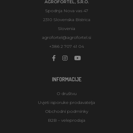
AGROFORTEL, S.R.O.
Spodnja Nova vas 47
2310 Slovenska Bistrica
Slovenia
agrofortel@agrofortel.si
+386 2 707 41 04
INFORMACIJE
O društvu
Uvjeti isporuke prodavatelja
Obchodní podmínky
B2B – veleprodaja