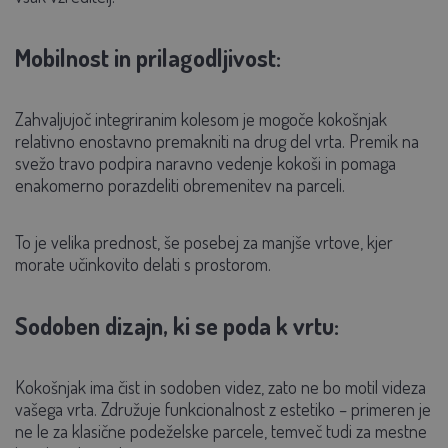
Mobilnost in prilagodljivost:
Zahvaljujoč integriranim kolesom je mogoče kokošnjak
relativno enostavno premakniti na drug del vrta. Premik na
svežo travo podpira naravno vedenje kokoši in pomaga
enakomerno porazdeliti obremenitev na parceli.
To je velika prednost, še posebej za manjše vrtove, kjer
morate učinkovito delati s prostorom.
Sodoben dizajn, ki se poda k vrtu:
Kokošnjak ima čist in sodoben videz, zato ne bo motil videza
vašega vrta. Združuje funkcionalnost z estetiko – primeren je
ne le za klasične podeželske parcele, temveč tudi za mestne