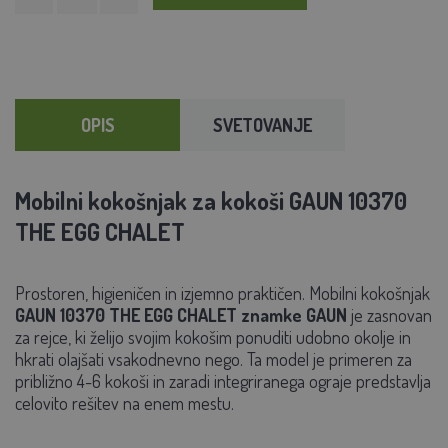
OPIS
SVETOVANJE
Mobilni kokošnjak za kokoši GAUN 10370
THE EGG CHALET
Prostoren, higieničen in izjemno praktičen.
Mobilni kokošnjak
GAUN 10370 THE EGG CHALET
znamke GAUN
je zasnovan
za rejce, ki želijo svojim kokošim ponuditi udobno okolje in
hkrati olajšati vsakodnevno nego. Ta model je primeren za
približno
4-6 kokoši
in zaradi integriranega ograje predstavlja
celovito rešitev na enem mestu.