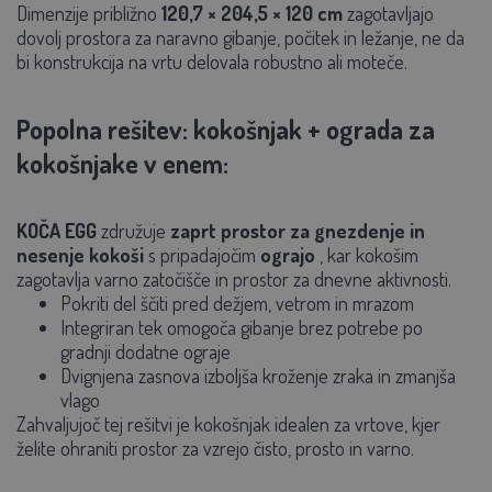
Dimenzije približno
120,7 × 204,5 × 120 cm
zagotavljajo
dovolj prostora za naravno gibanje, počitek in ležanje, ne da
bi konstrukcija na vrtu delovala robustno ali moteče.
Popolna rešitev: kokošnjak + ograda za
kokošnjake v enem:
KOČA EGG
združuje
zaprt prostor za gnezdenje in
nesenje kokoši
s pripadajočim
ograjo
, kar kokošim
zagotavlja varno zatočišče in prostor za dnevne aktivnosti.
Pokriti del ščiti pred dežjem, vetrom in mrazom
Integriran tek omogoča gibanje brez potrebe po
gradnji dodatne ograje
Dvignjena zasnova izboljša kroženje zraka in zmanjša
vlago
Zahvaljujoč tej rešitvi je kokošnjak idealen za vrtove, kjer
želite ohraniti prostor za vzrejo čisto, prosto in varno.