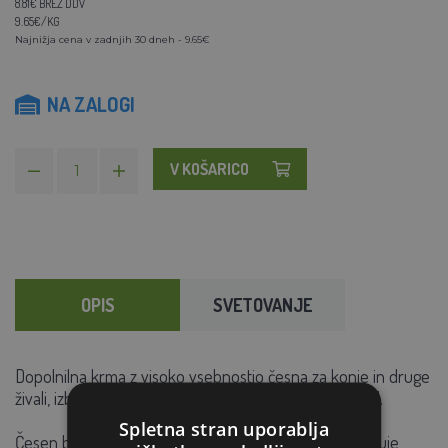
8.81€ BREZ DDV
9.65€/KG
Najnižja cena v zadnjih 30 dneh - 9.65€
NA ZALOGI
V KOŠARICO
OPIS
SVETOVANJE
Dopolnilna krma z visoko vsebnostjo česna za konje in druge
živali, izboljša vnos hrane, prebavo in resorpcijo hranil.
Spletna stran uporablja
Česen blagodejno vpliva na živalski organizem. Izboljšuje