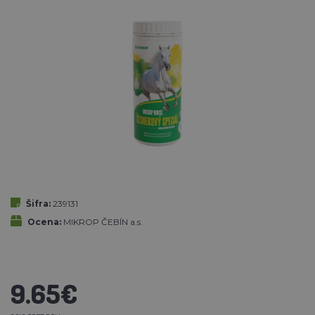
Šifra:
239131
Ocena:
MIKROP ČEBÍN a.s.
9.65€