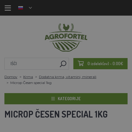
0 izdelek(ov) - 0.00€
Domov
Krma
Dodatna krma, vitamini, minerali
Microp Česen special 1kg
KATEGORIJE
MICROP ČESEN SPECIAL 1KG