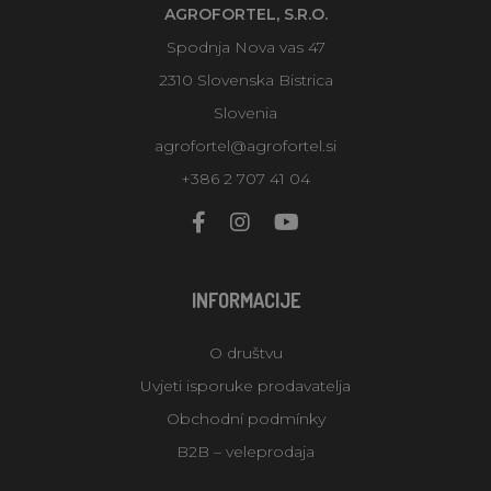
AGROFORTEL, S.R.O.
Spodnja Nova vas 47
2310 Slovenska Bistrica
Slovenia
agrofortel@agrofortel.si
+386 2 707 41 04
INFORMACIJE
O društvu
Uvjeti isporuke prodavatelja
Obchodní podmínky
B2B – veleprodaja