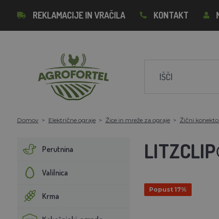
REKLAMACIJE IN VRAČILA
KONTAKT
Domov
Električne ograje
Žice in mreže za ograje
Žični konektor
LITZCLIP
Perutnina
Valilnica
Popust 17%
Krma