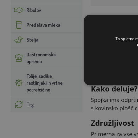
Ribolov
Predelava mleka
To spletno m
Stelja
Za kaj je na
Gastronomska
Spojka Litzclip® j
oprema
za povezavo pretr
kontakt.
Folije, sadike,
rastlinjaki in vrtne
Kako deluje?
potrebščine
Spojka ima odprtin
Trg
s kovinsko plošči
Združljivost
Primerna za vse vr