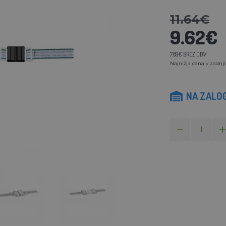
11.64€
9.62€
7.89€ BREZ DDV
Najnižja cena v zadnji
NA ZALOG