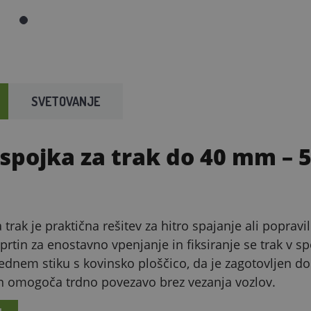
SVETOVANJE
 spojka za trak do 40 mm – 
a trak je praktična rešitev za hitro spajanje ali popra
dprtin za enostavno vpenjanje in fiksiranje se trak v sp
ednem stiku s kovinsko ploščico, da je zagotovljen do
n omogoča trdno povezavo brez vezanja vozlov.