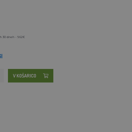
h 30 dneh - 9.62€
I
V KOŠARICO