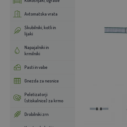
Kokošnjaki, ograde
Avtomatska vrata
Skubilniki, kotli in
lijaki
Napajalniki in
krmilniki
Pasti in vabe
Gnezda za nesnice
Peletizatorji
(stiskalnice) za krmo
Drobilniki zrn