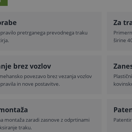
I
rabe
Za t
popravilo pretrganega prevodnega traku
Primerno
irja.
širine 
nje brez vozlov
Zanes
ehansko povezavo brez vezanja vozlov
Plastičn
pravila in nove postavitve.
kovinsk
 montaža
Pate
na montaža zaradi zasnove z odprtinami
Patenti
ksiranje traku.