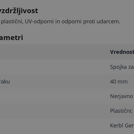
vzdržljivost
 plastični, UV-odporni in odporni proti udarcem.
ametri
Vrednos
Spojka za 
raku
40 mm
Nerjavno 
Plastični
Kerbl Ge