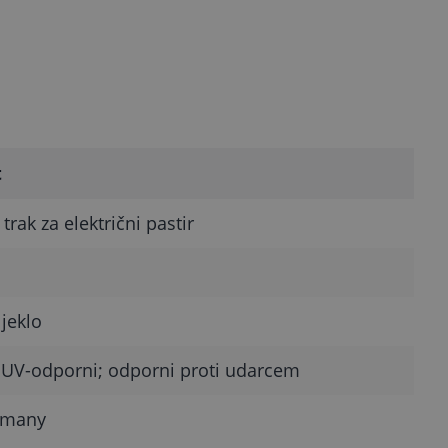
t
trak za električni pastir
jeklo
; UV-odporni; odporni proti udarcem
rmany