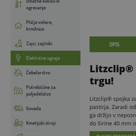
Umetne kokoši in
ogrevanje
Ptičje voliere,
krmilnice
Zajci, zajčniki
OPIS
Električne ograje
Litzclip®
Čebelarstvo
trgu!
Potrebščine za
poljedelstvo
Litzclip® spojka z
pastirja. Zaradi o
Goveda
ga držijo v neposr
do širine 40 mm i
Kmetijski stroji