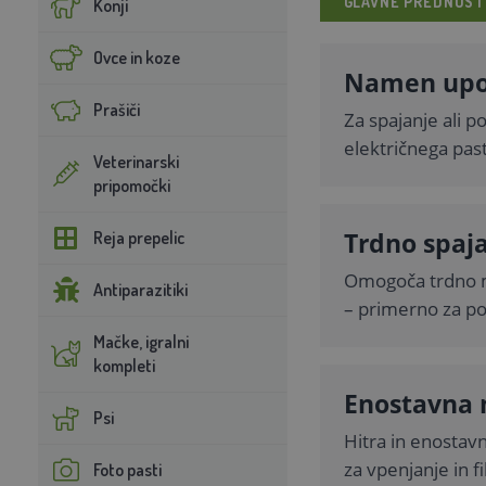
GLAVNE PREDNOST
Konji
Ovce in koze
Namen upo
Prašiči
Za spajanje ali 
električnega past
Veterinarski
pripomočki
Trdno spaja
Reja prepelic
Omogoča trdno m
Antiparazitiki
– primerno za po
Mačke, igralni
kompleti
Enostavna
Psi
Hitra in enostav
za vpenjanje in fi
Foto pasti