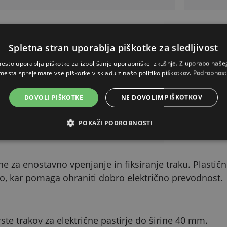
PODROBEN OPIS
Skrij
Spletna stran uporablja piškotke za sledljivost
esto uporablja piškotke za izboljšanje uporabniške izkušnje. Z uporabo naš
menjena?
mesta sprejemate vse piškotke v skladu z našo politiko piškotkov.
Podrobnost
e namenjena hitremu spajanju ali popravilu vodnikov pr
DOVOLI PIŠKOTKE
NE DOVOLIM PIŠKOTKOV
ganega prevodnega traku. Pomaga ustvariti trdno povez
POKAŽI PODROBNOSTI
e za enostavno vpenjanje in fiksiranje traku. Plastičn
co, kar pomaga ohraniti dobro električno prevodnost.
ste trakov za električne pastirje do širine 40 mm.