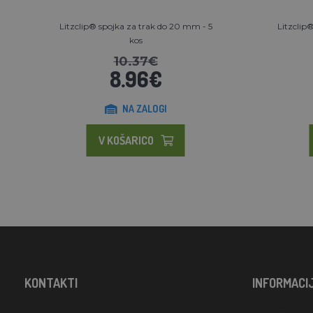
Litzclip® spojka za trak do 20 mm - 5
Litzclip
kos
10.37€
8.96€
NA ZALOGI
V KOŠARICO
KONTAKTI
INFORMACI