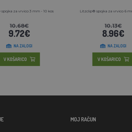
® spojka za vrvico 3 mm - 10 kos
Litzclip® spojka za vrvico 6 m
10.68€
10.13€
9.72€
8.96€
NA ZALOGI
NA ZALOGI
V KOŠARICO
V KOŠARICO
JE
MOJ RAČUN