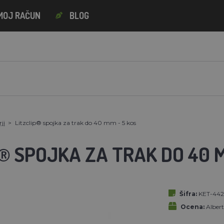
MOJ RAČUN
BLOG
ji
Litzclip® spojka za trak do 40 mm - 5 kos
® SPOJKA ZA TRAK DO 40 M
Šifra:
KET-442
Ocena:
Alber