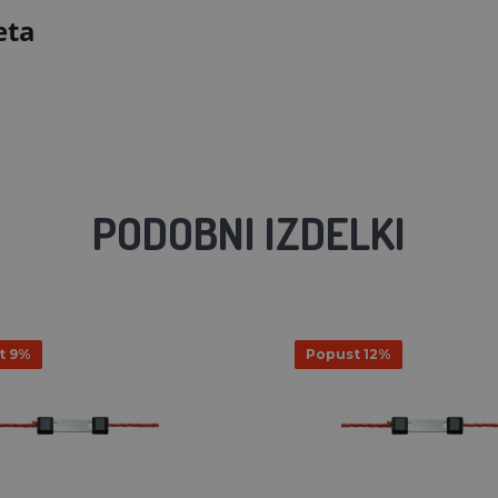
eta
PODOBNI IZDELKI
t 9%
Popust 12%