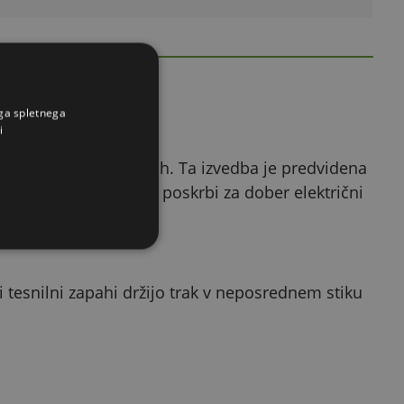
ega spletnega
i
i električnih pastirjih. Ta izvedba je predvidena
avo brez vozlov ter poskrbi za dober električni
i tesnilni zapahi držijo trak v neposrednem stiku