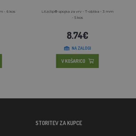
m - 6 kos
Litzclip® spojka za vrv - T-oblika - 3 mm
- 5 kos
8.74€
NA ZALOGI
V KOŠARICO
STORITEV ZA KUPCE