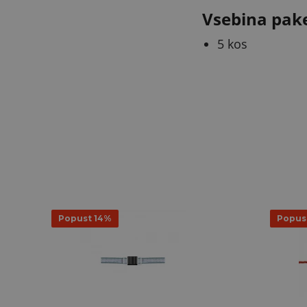
Vsebina pak
5 kos
Popust 14%
Popus