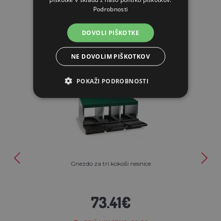
Podrobnosti
PODOBNI IZDELKI
DOVOLI PIŠKOTKE
NE DOVOLIM PIŠKOTKOV
POKAŽI PODROBNOSTI
Gnezdo za tri kokoši nesnice
73.41€