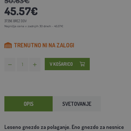
50.63€
45.57€
37.35€ BREZ DDV
Najnižja cena v zadnjih 30 dneh - 45.57€
TRENUTNO NI NA ZALOGI
V KOŠARICO
OPIS
SVETOVANJE
Leseno gnezdo za polaganje. Eno gnezdo za nesnice