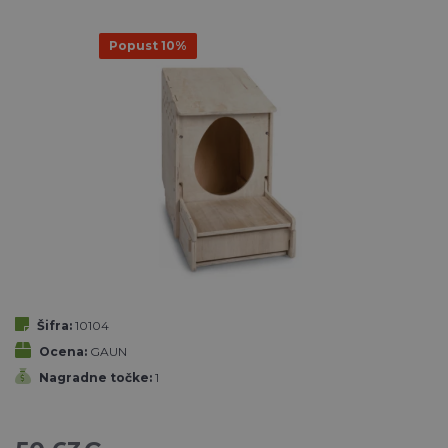
Popust 10%
Šifra:
10104
Ocena:
GAUN
Nagradne točke:
1