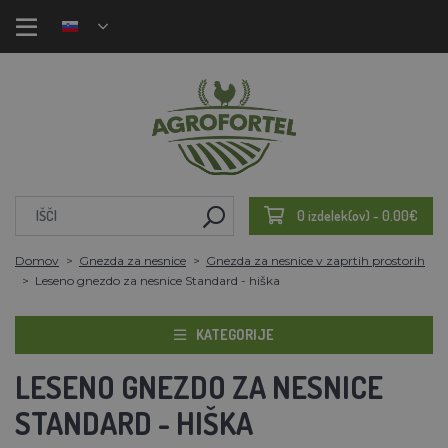
0 izdelek(ov) - 0.00€
Domov
Gnezda za nesnice
Gnezda za nesnice v zaprtih prostorih
Leseno gnezdo za nesnice Standard - hiška
KATEGORIJE
LESENO GNEZDO ZA NESNICE
STANDARD - HIŠKA