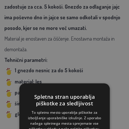
zadostuje za cca. 5 kokoši. Gnezdo za odlaganje jajc
ima poševno dno in jajce se samo odkotali v spodnjo
posodo, kjer se ne more več umazati.
Material je enostaven za čiščenje. Enostavna montaža in
demontaža.
Tehnični parametri:
1 gnezdo nesnic za do 5 kokoši
material: les
pakiranje: 1 kos v kartonu
Spletna stran uporablja
piškotke za sledljivost
širina:
320 x 545 x 540 mm
To spletno mesto uporablja piškotke za
globina košare 160 mm
izboljšanje uporabniške izkušnje. Z uporabo
našega spletnega mesta sprejemate vse
piškotke v skladu z našo politiko piškotkov.