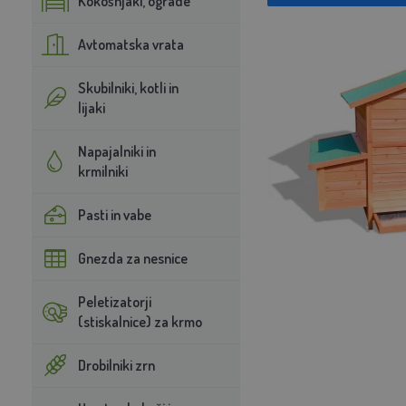
Kokošnjaki, ograde
Avtomatska vrata
Skubilniki, kotli in
lijaki
Napajalniki in
krmilniki
Pasti in vabe
Gnezda za nesnice
Peletizatorji
(stiskalnice) za krmo
Drobilniki zrn