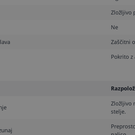
Zložljivo
Ne
lava
Zaščitni 
Pokrito z 
Razpolož
Zložljivo
nje
stelje.
Preprosto
zunaj
palico.