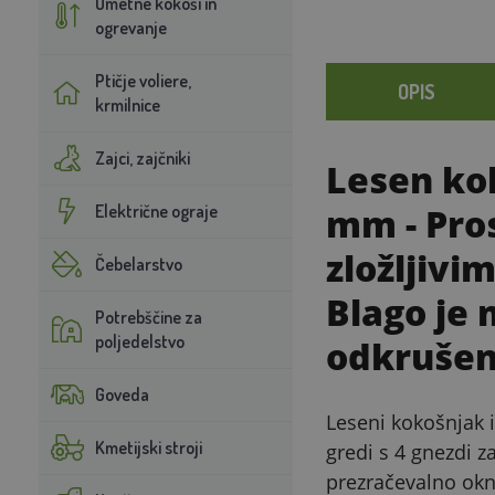
Umetne kokoši in
ogrevanje
Ptičje voliere,
OPIS
krmilnice
Zajci, zajčniki
Lesen ko
Električne ograje
mm
- Pro
zložljivi
Čebelarstvo
Blago je
Potrebščine za
poljedelstvo
odkrušen
Goveda
Leseni kokošnjak 
Kmetijski stroji
gredi s 4 gnezdi z
prezračevalno okn