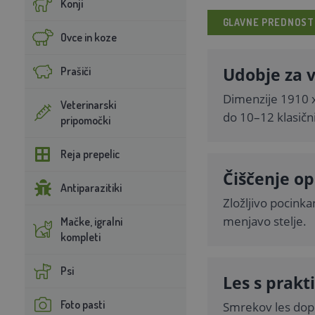
Konji
GLAVNE PREDNOST
Ovce in koze
Udobje za v
Prašiči
Dimenzije 1910 x
Veterinarski
do 10–12 klasičn
pripomočki
Reja prepelic
Čiščenje op
Antiparazitiki
Zložljivo pocinka
menjavo stelje.
Mačke, igralni
kompleti
Psi
Les s prakt
Foto pasti
Smrekov les dopol