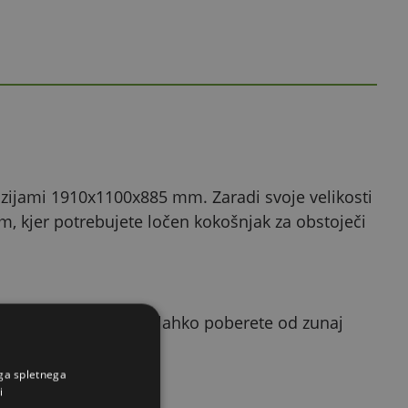
zijami 1910x1100x885 mm. Zaradi svoje velikosti
, kjer potrebujete ločen kokošnjak za obstoječi
di za nesenje. Jajca lahko poberete od zunaj
te z leseno palico.
ega spletnega
i