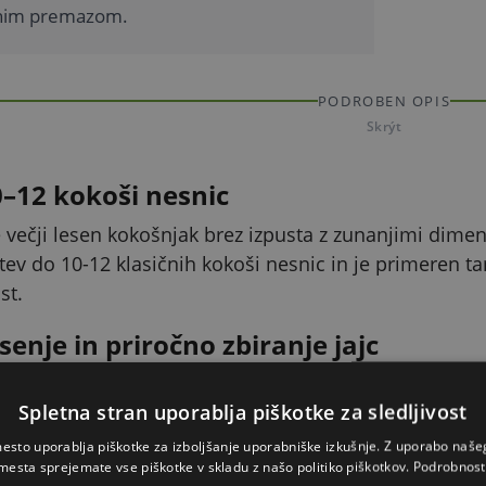
tnim premazom.
PODROBEN OPIS
Skrýt
0–12 kokoši nesnic
ečji lesen kokošnjak brez izpusta z zunanjimi dimen
v do 10-12 klasičnih kokoši nesnic in je primeren tam
st.
enje in priročno zbiranje jajc
mljen z dvema zunanjima kokošnjakoma s štirimi gnez
Spletna stran uporablja piškotke za sledljivost
 dvignete streho gnezda, ki jo med rokovanjem pritrdi
esto uporablja piškotke za izboljšanje uporabniške izkušnje. Z uporabo naš
anje zaradi zložljivega žleba za gnoj
mesta sprejemate vse piškotke v skladu z našo politiko piškotkov.
Podrobnost