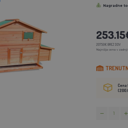
Nagradne to
253.15
207.50€ BREZ DDV
Najnižja cena v zadnji
TRENUTNO
Cena 
(200.