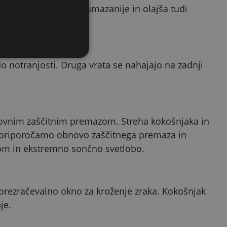
ažje odstranjevanje umazanije in olajša tudi
perutnine.
m
 notranjosti. Druga vrata se nahajajo na zadnji
snovnim zaščitnim premazom. Streha kokošnjaka in
obo priporočamo obnovo zaščitnega premaza in
egom in ekstremno sončno svetlobo.
 prezračevalno okno za kroženje zraka. Kokošnjak
je.