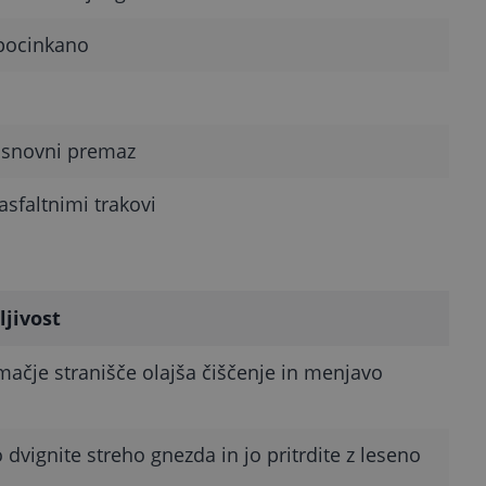
 pocinkano
osnovni premaz
asfaltnimi trakovi
ljivost
 mačje stranišče olajša čiščenje in menjavo
 dvignite streho gnezda in jo pritrdite z leseno