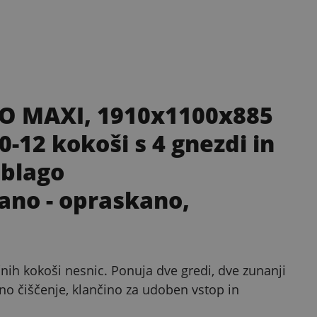
TO MAXI, 1910x1100x885
-12 kokoši s 4 gnezdi in
 blago
ano - opraskano,
ih kokoši nesnic. Ponuja dve gredi, dve zunanji
vno čiščenje, klančino za udoben vstop in