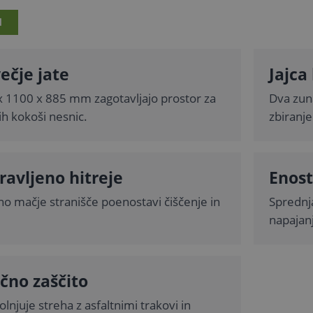
I
ečje jate
Jajca
 1100 x 885 mm zagotavljajo prostor za
Dva zun
ih kokoši nesnic.
zbiranje 
ravljeno hitreje
Enost
no mačje stranišče poenostavi čiščenje in
Sprednj
napajanj
ično zaščito
njuje streha z asfaltnimi trakovi in