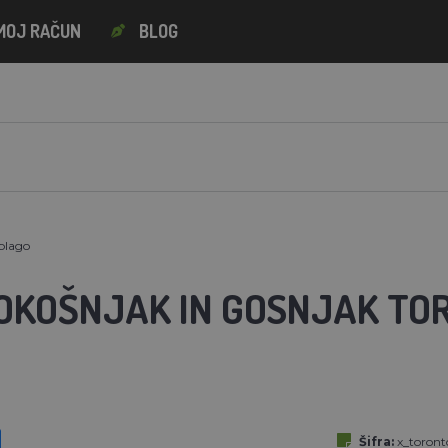
MOJ RAČUN
BLOG
blago
KOKOŠNJAK IN GOSNJAK TO
Šifra:
x_toron