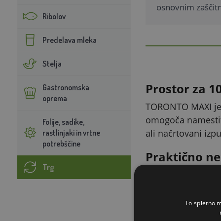
osnovnim zašči
Ribolov
Predelava mleka
Stelja
Prostor za 1
Gastronomska
oprema
TORONTO MAXI je v
omogoča namestite
Folije, sadike,
ali načrtovani izpu
rastlinjaki in vrtne
potrebščine
Praktično nes
Trg
Kokošnjak je opre
tako, da preprosto
To spletno m
Lažje vzdržev