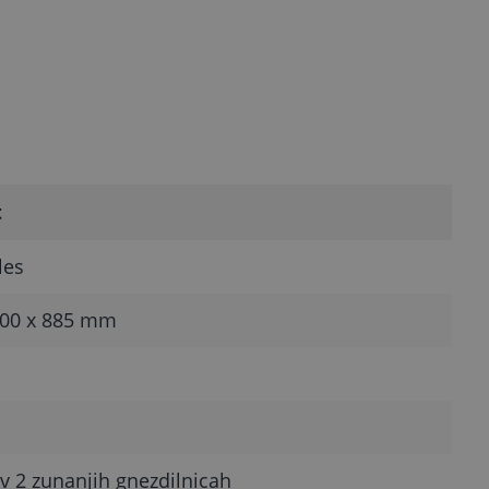
t
les
100 x 885 mm
v 2 zunanjih gnezdilnicah