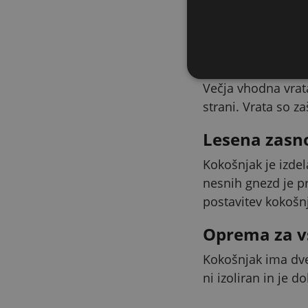
Za čiščenje se up
redno menjavo stel
Dostop do k
Večja vhodna vrat
strani. Vrata so z
Lesena zasn
Kokošnjak je izde
nesnih gnezd je pr
postavitev kokošn
Oprema za v
Kokošnjak ima dve
ni izoliran in je d