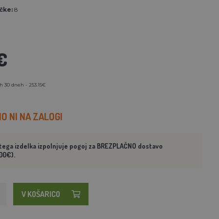
čke:
8
€
h 30 dneh - 253.15€
 NI NA ZALOGI
tega izdelka izpolnjuje pogoj za BREZPLAČNO dostavo
00€).
V KOŠARICO