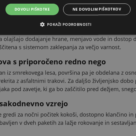
orablja izvlečna pocinkana posoda za gnoj. Omogoča l
DOVOLI PIŠKOTKE
NE DOVOLIM PIŠKOTKOV
je, kar boste cenili še posebej pri vsakodnevni negi 
POKAŽI PODROBNOSTI
rme, vode in nadzor nad kokošnjako
a olajšajo dodajanje hrane, menjavo vode in dostop do
aščitena s sistemom zaklepanja za večjo varnost.
ova s priporočeno redno nego
lan iz smrekovega lesa, površina pa je obdelana z o
ekrita z asfaltnimi trakovi. Za daljšo življenjsko d
jaka pod zavetje, ki ga bo zaščitilo pred dežjem, sn
sakodnevno vzrejo
 gredi za nočni počitek kokoši, dostopno klančino in
obavljen v dveh paketih za lažje rokovanje in sestavljan