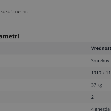
 kokoši nesnic
ametri
Vrednos
Smrekov 
1910 x 1
37 kg
2
4 gnezda 