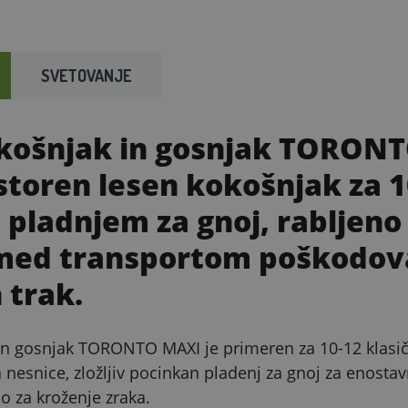
SVETOVANJE
košnjak in gosnjak TORON
storen lesen kokošnjak za 10
m pladnjem za gnoj, rabljeno
 med transportom poškodov
 trak.
in gosnjak TORONTO MAXI je primeren za 10-12 klasičn
a nesnice, zložljiv pocinkan pladenj za gnoj za enosta
o za kroženje zraka.