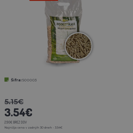
Šifra:
500003
5.15€
3.54€
2.90€ BREZ DDV
Najnižja cena v zadnjih 30 dneh - 3.54€