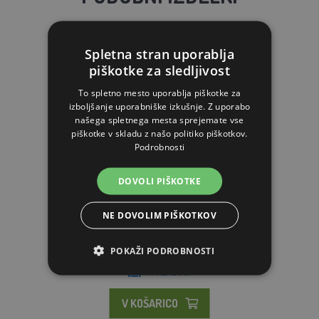
Spletna stran uporablja
piškotke za sledljivost
To spletno mesto uporablja piškotke za
izboljšanje uporabniške izkušnje. Z uporabo
našega spletnega mesta sprejemate vse
piškotke v skladu z našo politiko piškotkov.
Podrobnosti
DOVOLI PIŠKOTKE
GRANOFYT slamna posteljnina, 14 kg
NE DOVOLIM PIŠKOTKOV
9.16€
POKAŽI PODROBNOSTI
NA ZALOGI
V KOŠARICO