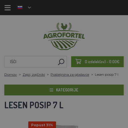
0 izdelek(ov) - 0.00€
Domov
Zajci, zajčniki
Posteljnina za glodavce
Lesen posip 7 l
KATEGORIJE
LESEN POSIP 7 L
Popust 31%