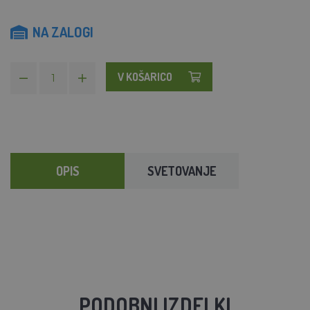
NA ZALOGI
V KOŠARICO
OPIS
SVETOVANJE
PODOBNI IZDELKI