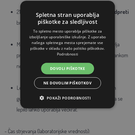
210 ml kartušo z lepilom je mogoče
ponovno odpreti
Spletna stran uporablja
piškotke za sledljivost
brez uporabe drugega orodja.
To spletno mesto uporablja piškotke za
izboljšanje uporabniške izkušnje. Z uporabo
našega spletnega mesta sprejemate vse
Mešalna kanila je
varna pred otroki
in zagotavlja
piškotke v skladu z našo politiko piškotkov.
Podrobnosti
pravilno mešalno razmerje z minimalnim preostankom
neporabljenega lepila.
DOVOLI PIŠKOTKE
NE DOVOLIM PIŠKOTKOV
Lepilo močno in predvsem trajno veže lesene in
gumijaste bloke na kopito, z zapiralno kartušo pa se
POKAŽI PODROBNOSTI
lepilo lahko uporablja večkrat.
- Čas strjevanja (laboratorijske vrednosti):