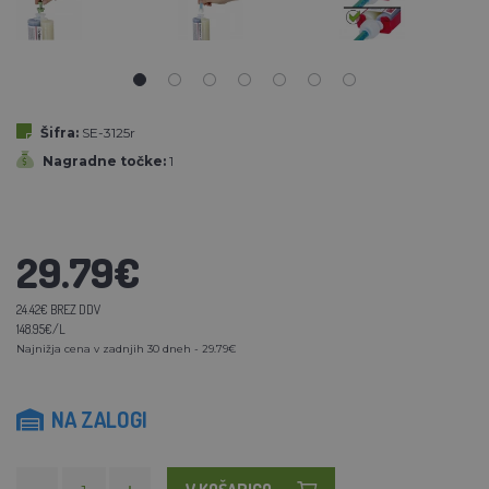
Šifra:
SE-3125r
Nagradne točke:
1
29.79€
24.42€ BREZ DDV
148.95€/L
Najnižja cena v zadnjih 30 dneh - 29.79€
NA ZALOGI