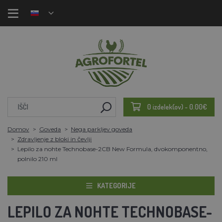
0 izdelek(ov) - 0.00€
Domov
Goveda
Nega parkljev goveda
Zdravljenje z bloki in čevlji
Lepilo za nohte Technobase-2CB New Formula, dvokomponentno,
polnilo 210 ml
KATEGORIJE
LEPILO ZA NOHTE TECHNOBASE-