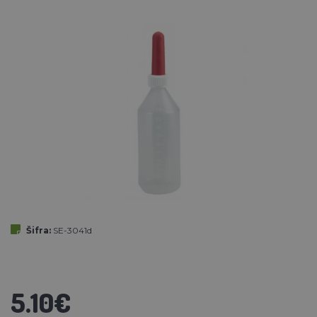
Šifra:
SE-3041d
5.10€