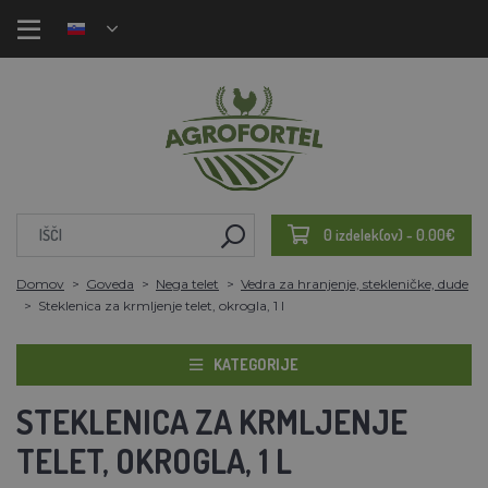
0 izdelek(ov) - 0.00€
Domov
Goveda
Nega telet
Vedra za hranjenje, stekleničke, dude
Steklenica za krmljenje telet, okrogla, 1 l
KATEGORIJE
STEKLENICA ZA KRMLJENJE
TELET, OKROGLA, 1 L