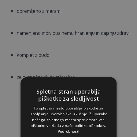
opremljeno z merami
namenjeno individualnemu hranjenju in dajanju zdravil
komplet z dudo
zelo trpežna duda iz lateksa
Spletna stran uporablja
piškotke za sledljivost
To spletno mesto uporablja piškotke za
izboljšanje uporabniške izkušnje. Z uporabo
našega spletnega mesta sprejemate vse
piškotke v skladu z našo politiko piškotkov.
PODOBNI IZDELKI
Podrobnosti