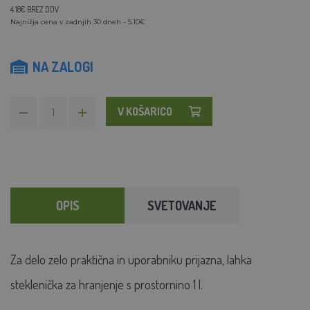
4.18€ BREZ DDV
Najnižja cena v zadnjih 30 dneh - 5.10€
NA ZALOGI
V KOŠARICO
OPIS
SVETOVANJE
Za delo zelo praktična in uporabniku prijazna, lahka
steklenička za hranjenje s prostornino 1 l.