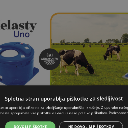
Spletna stran uporablja piškotke za sledljivost
esto uporablja piškotke za izboljšanje uporabniške izkušnje. Z uporabo naš
mesta sprejemate vse piškotke v skladu z našo politiko piškotkov.
Podrobnost
e prednosti krogličnega pitnika Melasty 40 L?
DOVOLI PIŠKOTKE
NE DOVOLIM PIŠKOTKOV