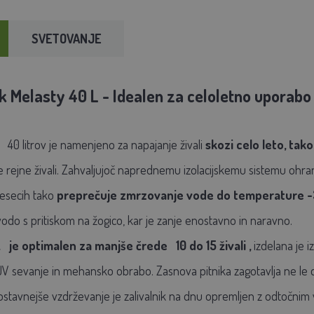
SVETOVANJE
ek Melasty 40 L - Idealen za celoletno uporabo
40 litrov je namenjeno za napajanje živali
skozi celo leto, tako
 rejne živali. Zahvaljujoč naprednemu izolacijskemu sistemu ohra
mesecih tako
preprečuje zmrzovanje vode do temperature -
 vodo s pritiskom na žogico, kar je zanje enostavno in naravno.
L
je optimalen za manjše črede
10 do 15 živali
,
izdelana je i
 sevanje in mehansko obrabo. Zasnova pitnika zagotavlja ne le d
stavnejše vzdrževanje je zalivalnik na dnu opremljen z odtočnim 