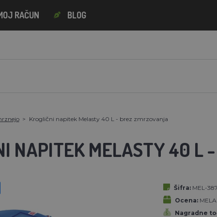
MOJ RAČUN
BLOG
mrznejo
Kroglični napitek Melasty 40 L - brez zmrzovanja
NI NAPITEK MELASTY 40 L
Šifra:
MEL-38
Ocena:
MELA
Nagradne to