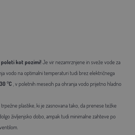
 poleti kot pozimi!
Je vir nezamrznjene in sveže vode za
nja vodo na optimalni temperaturi tudi brez električnega
30 °C
, v poletnih mesecih pa ohranja vodo prijetno hladno
z trpežne plastike, ki je zasnovana tako, da prenese težke
olgo življenjsko dobo, ampak tudi minimalne zahteve po
ventilom.