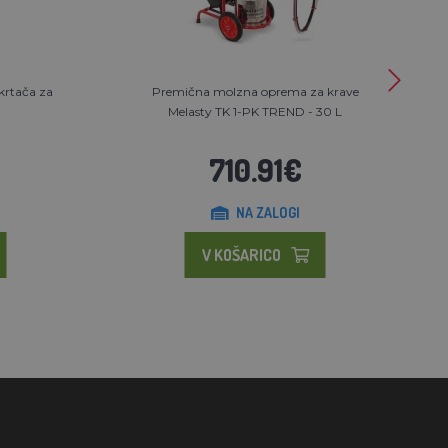
 krtača za
Premična molzna oprema za krave
Melasty TK 1-PK TREND - 30 L
710.91€
NA ZALOGI
V KOŠARICO