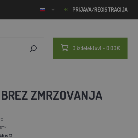
PRIJAVA/REGISTRACIJA
0 izdelek(ov) - 0.00€
 - BREZ ZMRZOVANJA
70
STY
čke:
13