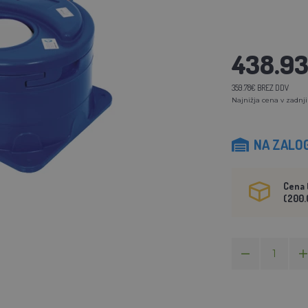
438.9
359.78€ BREZ DDV
Najnižja cena v zadnji
NA ZALOG
Cena 
(200.