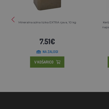
Mineralna solna lizika EXTRA rjava, 10 kg
Kerb
napa
7.51€
NA ZALOGI
V KOŠARICO