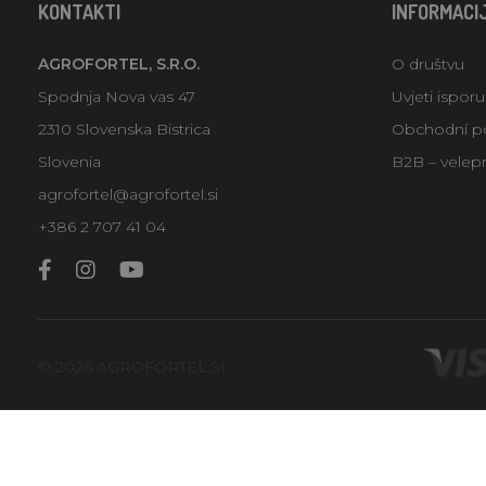
KONTAKTI
INFORMACI
AGROFORTEL, S.R.O.
O društvu
Spodnja Nova vas 47
Uvjeti ispor
2310 Slovenska Bistrica
Obchodní p
Slovenia
B2B – velep
agrofortel@agrofortel.si
+386 2 707 41 04
© 2026 AGROFORTEL.SI