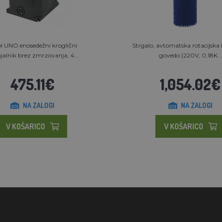
l UNO enosedežni kroglični
Strgalo, avtomatska rotacijska
jalnik brez zmrzovanja, 4...
govedo (220V, 0,18K...
475.11€
1,054.02€
NA ZALOGI
NA ZALOGI
V KOŠARICO
V KOŠARICO