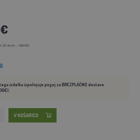
3€
h 30 dneh - 438.93€
I
tega izdelka izpolnjuje pogoj za BREZPLAČNO dostavo
00€).
V KOŠARICO