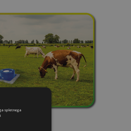
ega spletnega
i