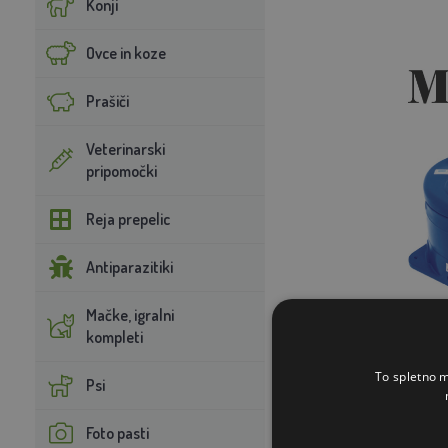
Konji
Ovce in koze
Prašiči
Veterinarski
pripomočki
Reja prepelic
Antiparazitiki
Mačke, igralni
kompleti
To spletno m
Psi
Foto pasti
Katere so glavn