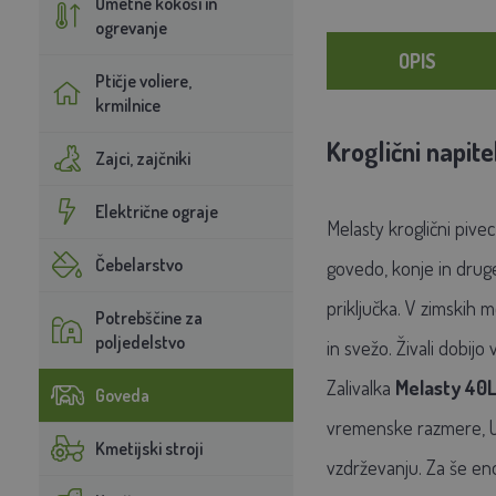
Umetne kokoši in
ogrevanje
OPIS
Ptičje voliere,
krmilnice
Kroglični napit
Zajci, zajčniki
Električne ograje
Melasty
kroglični pivec
Čebelarstvo
govedo, konje in druge
priključka. V zimskih 
Potrebščine za
poljedelstvo
in svežo. Živali dobijo
Zalivalka
Melasty 40
Goveda
vremenske razmere, UV
Kmetijski stroji
vzdrževanju. Za še eno