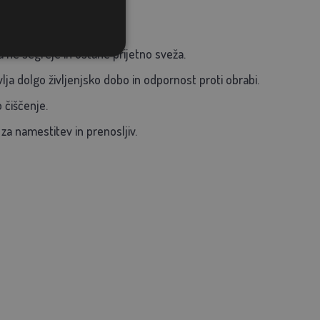
tovalne stroške.
 ne segreje in ostane prijetno sveža.
lja dolgo življenjsko dobo in odpornost proti obrabi.
 čiščenje.
 namestitev in prenosljiv.