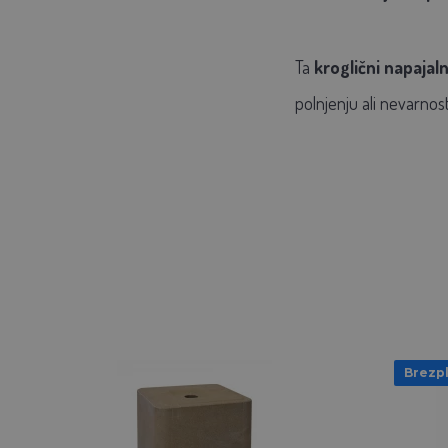
Ta
kroglični napajaln
polnjenju ali nevarnos
Brezp