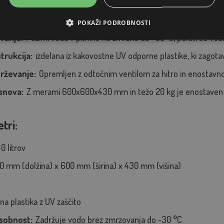
:
Deluje brez priklopa na električno omrežje, kar zmanjšuje obra
POKAŽI PODROBNOSTI
vanje:
Pozimi voda v pitniku ne zmrzne do -30°C, poleti se voda
trukcija:
izdelana iz kakovostne UV odporne plastike, ki zagotav
rževanje:
Opremljen z odtočnim ventilom za hitro in enostavno
snova:
Z merami 600x600x430 mm in težo 20 kg je enostaven za
tri:
0 litrov
 mm (dolžina) x 600 mm (širina) x 430 mm (višina)
na plastika z UV zaščito
osobnost:
Zadržuje vodo brez zmrzovanja do -30 °C