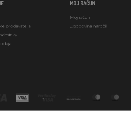
JE
MOJ RAČUN
Moj račun
uke prodavatelja
Zgodovina naročil
odmínky
rodaja