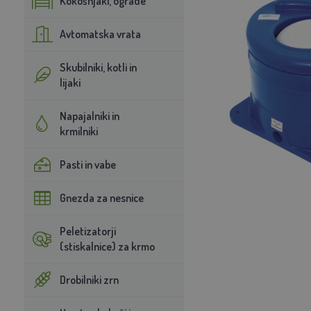
Kokošnjaki, ograde
Avtomatska vrata
Skubilniki, kotli in
lijaki
Napajalniki in
krmilniki
Pasti in vabe
Gnezda za nesnice
Peletizatorji
(stiskalnice) za krmo
Drobilniki zrn