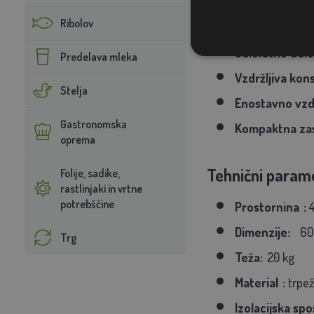
Ribolov
Brez elektrike
Celoletno delo
Predelava mleka
Vzdržljiva kons
Stelja
Enostavno vzd
Gastronomska
Kompaktna za
oprema
Tehnični parame
Folije, sadike,
rastlinjaki in vrtne
potrebščine
Prostornina
:
4
Dimenzije:
600
Trg
Teža:
20 kg
Material
:
trpež
Izolacijska sp