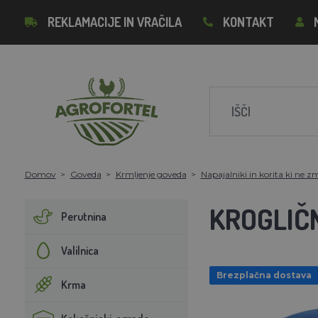
REKLAMACIJE IN VRAČILA
KONTAKT
Domov
Goveda
Krmljenje goveda
Napajalniki in korita ki ne z
KROGLIČ
Perutnina
Valilnica
Brezplačna dostava
Krma