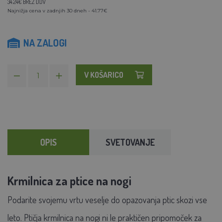
34.24€ BREZ DDV
Najnižja cena v zadnjih 30 dneh - 41.77€
NA ZALOGI
V KOŠARICO
OPIS
SVETOVANJE
Krmilnica za ptice na nogi
Podarite svojemu vrtu veselje do opazovanja ptic skozi vse
leto. Ptičja krmilnica na nogi ni le praktičen pripomoček za