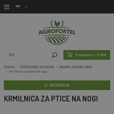
0 izdelek(ov) - 0.00€
Domov
Ptičje voliere, krmilnice
Separeji, gnezda, stelja
Krmilnica za ptice na nogi
KATEGORIJE
KRMILNICA ZA PTICE NA NOGI