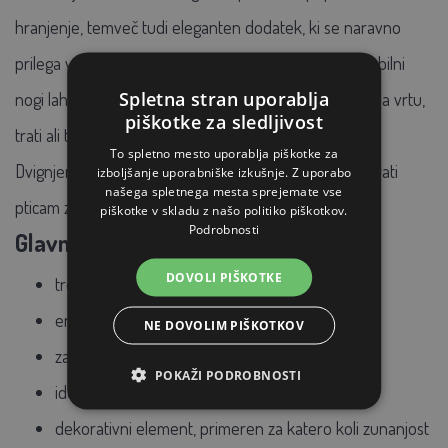
hranjenje, temveč tudi eleganten dodatek, ki se naravno
prilega vsakemu zunanjemu prostoru.
Zahvaljujoč stabilni
Spletna stran uporablja
nogi lahko krmilnico enostavno postavite kamor koli na vrtu,
piškotke za sledljivost
trati ali terasi – brez potrebe po obešanju ali vrtanju.
To spletno mesto uporablja piškotke za
Dvignjena konstrukcija ščiti krmilnico pred vlago in hkrati
izboljšanje uporabniške izkušnje. Z uporabo
našega spletnega mesta sprejemate vse
pticam zagotavlja varno mesto za pogostitev.
piškotke v skladu z našo politiko piškotkov.
Podrobnosti
Glavne prednosti podajalnika:
DOVOLI PIŠKOTKE
trdna in stabilna konstrukcija na nogi
enostavno ga je postaviti kamor koli na vrtu
NE DOVOLIM PIŠKOTKOV
zaščita krme pred umazanijo in vlago
POKAŽI PODROBNOSTI
idealno za majhne vrtne ptice
dekorativni element, primeren za katero koli zunanjost