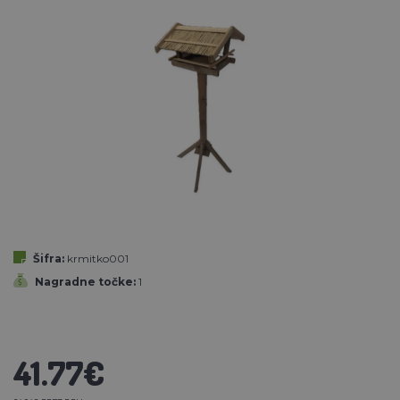
Šifra:
krmitko001
Nagradne točke:
1
41.77€