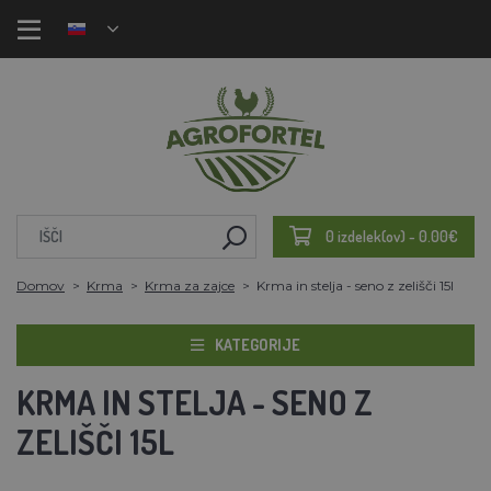
0 izdelek(ov) - 0.00€
Domov
Krma
Krma za zajce
Krma in stelja - seno z zelišči 15l
KATEGORIJE
KRMA IN STELJA - SENO Z
ZELIŠČI 15L