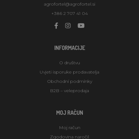
agrofortel@agrofortel.si
+386 2 707 41 04
INFORMACIJE
O društvu
Uvjeti isporuke prodavatelja
Obchodní podmínky
B2B – veleprodaja
MOJ RAČUN
Moj račun
Zgodovina naročil