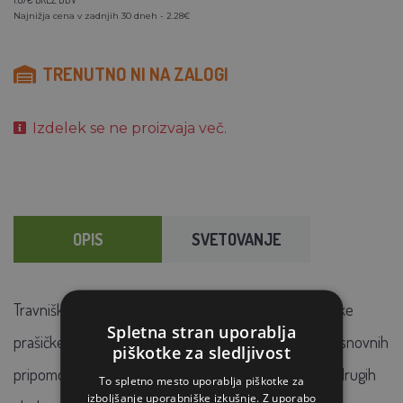
Najnižja cena v zadnjih 30 dneh - 2.28€
TRENUTNO NI NA ZALOGI
Izdelek se ne proizvaja več.
OPIS
SVETOVANJE
Travniško seno z zelišči - stelja in krma za zajce, morske
Spletna stran uporablja
prašičke, hrčke in druge glodavce. Seno
je eden od osnovnih
piškotke za sledljivost
pripomočkov za vzrejo kuncev, morskih prašičkov in drugih
To spletno mesto uporablja piškotke za
izboljšanje uporabniške izkušnje. Z uporabo