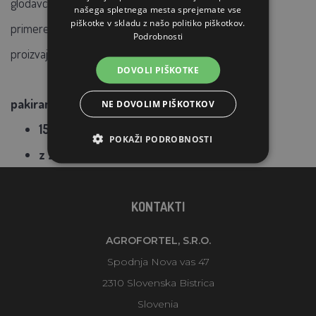
glodavcev.
Travniško seno z zelišči
je naravna
stelja
in
našega spletnega mesta sprejemate vse
piškotke v skladu z našo politiko piškotkov.
primeren
dodatek krmi
za vašega ljubljenčka. Češki
Podrobnosti
proizvajalec.
DOVOLI PIŠKOTKE
pakiranje:
NE DOVOLIM PIŠKOTKOV
15 l
POKAŽI PODROBNOSTI
z zelišči
KONTAKTI
AGROFORTEL, S.R.O.
Spodnja Nova vas 47
2310 Slovenska Bistrica
Slovenia