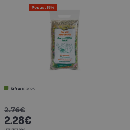
Popust 18%
Šifra:
100023
2.76€
2.28€
1.87€ BREZ DDV