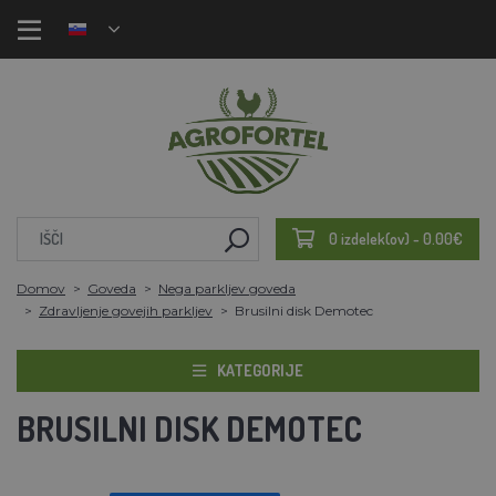
0 izdelek(ov) - 0.00€
Domov
Goveda
Nega parkljev goveda
Zdravljenje govejih parkljev
Brusilni disk Demotec
KATEGORIJE
BRUSILNI DISK DEMOTEC