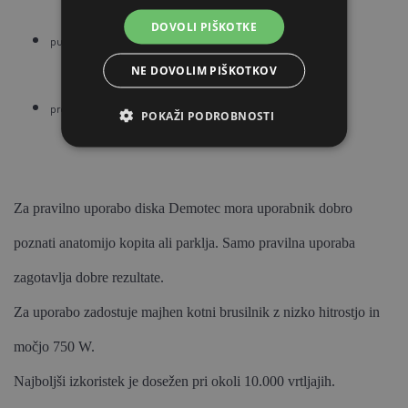
DOVOLI PIŠKOTKE
pusti čist rez, ki pomaga prepoznati morebitne napake
NE DOVOLIM PIŠKOTKOV
premer 100 mm
POKAŽI PODROBNOSTI
Za pravilno uporabo diska Demotec mora uporabnik dobro
poznati anatomijo kopita ali parklja. Samo pravilna uporaba
zagotavlja dobre rezultate.
Za uporabo zadostuje majhen kotni brusilnik z nizko hitrostjo in
močjo 750 W.
Najboljši izkoristek je dosežen pri okoli 10.000 vrtljajih.