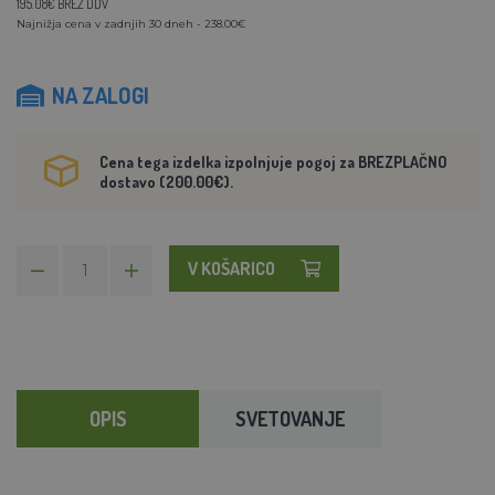
195.08€ BREZ DDV
Najnižja cena v zadnjih 30 dneh - 238.00€
NA ZALOGI
Cena tega izdelka izpolnjuje pogoj za BREZPLAČNO
dostavo (200.00€).
V KOŠARICO
OPIS
SVETOVANJE