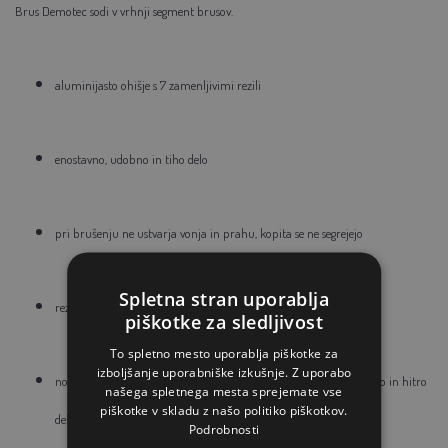
Brus Demotec sodi v vrhnji segment brusov.
aluminijasto ohišje s 7 zamenljivimi rezili
enostavno, udobno in tiho delo
pri brušenju ne ustvarja vonja in prahu, kopita se ne segrejejo
Spletna stran uporablja
rezila je mogoče obrniti ali zamenjati posamično
piškotke za sledljivost
To spletno mesto uporablja piškotke za
izboljšanje uporabniške izkušnje. Z uporabo
noži so izdelani iz zelo trde kovine (Widia), kar zagotavlja kvalitetno in hitro
našega spletnega mesta sprejemate vse
piškotke v skladu z našo politiko piškotkov.
delovanje
Podrobnosti