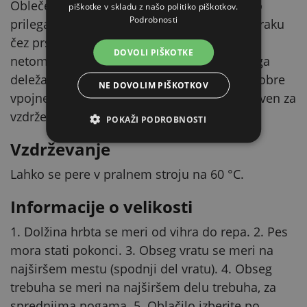
Obleče se hitro in enostavno. Kužku se lepo
piškotke v skladu z našo politiko piškotkov.
Podrobnosti
prilega zaradi zategovanja pri ovratniku in traku
čez prsni koš. Pod repom se zapne z dvema
DOVOLI PIŠKOTKE
netoma, zato ne drsi z zadka. Zaradi visokega
deleža terylena ima ta pasji kopalni plašč dobre
NE DOVOLIM PIŠKOTKOV
vpojne lastnosti – odlično vpija in je enostaven za
vzdrževanje.
POKAŽI PODROBNOSTI
Vzdrževanje
Lahko se pere v pralnem stroju na 60 °C.
Informacije o velikosti
1. Dolžina hrbta se meri od vihra do repa. 2. Pes
mora stati pokonci. 3. Obseg vratu se meri na
najširšem mestu (spodnji del vratu). 4. Obseg
trebuha se meri na najširšem delu trebuha, za
sprednjima nogama. 5. Oblačilo izberite po