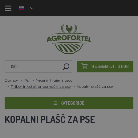
0 izdelek(ov) - 0.00€
Domov
Psi
Nega in higiena psov
Pribor in ostali pripomočki za pse
Kopalni plašč za pse
KATEGORIJE
KOPALNI PLAŠČ ZA PSE