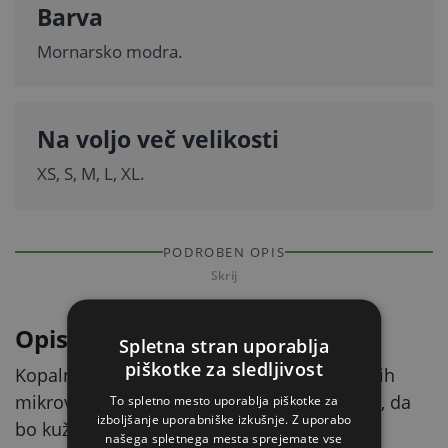
Barva
Mornarsko modra.
Na voljo več velikosti
XS, S, M, L, XL.
PODROBEN OPIS
Skrij
Opis izdelka
Spletna stran uporablja
piškotke za sledljivost
Kopalni plašč za pse je izdelan iz kakovostnih
mikrovlaken. Dobro odvaja vlago in poskrbi, da
To spletno mesto uporablja piškotke za
izboljšanje uporabniške izkušnje. Z uporabo
bo kužku toplo po sprehodu ali po kopanju.
našega spletnega mesta sprejemate vse