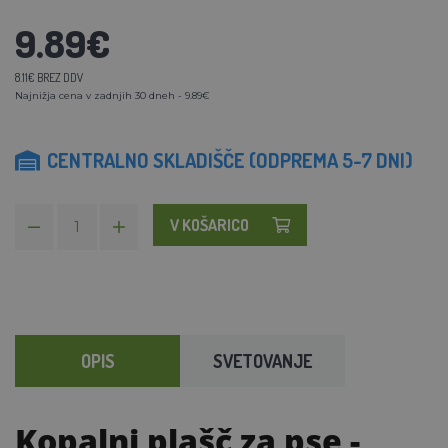
9.89€
8.11€ BREZ DDV
Najnižja cena v zadnjih 30 dneh - 9.89€
CENTRALNO SKLADIŠČE (ODPREMA 5-7 DNI)
V KOŠARICO
OPIS
SVETOVANJE
Kopalni plašč za pse
-