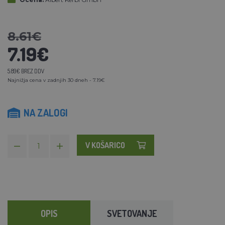
8.61€
7.19€
5.89€ BREZ DDV
Najnižja cena v zadnjih 30 dneh - 7.19€
NA ZALOGI
V KOŠARICO
OPIS
SVETOVANJE