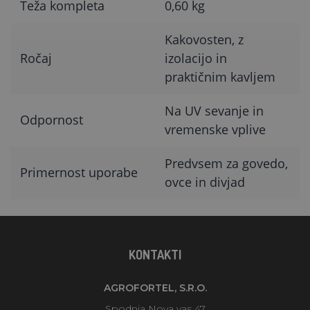
Teža kompleta
0,60 kg
Kakovosten, z
Ročaj
izolacijo in
praktičnim kavljem
Na UV sevanje in
Odpornost
vremenske vplive
Predvsem za govedo,
Primernost uporabe
ovce in divjad
KONTAKTI
AGROFORTEL, S.R.O.
Spodnja Nova vas 47