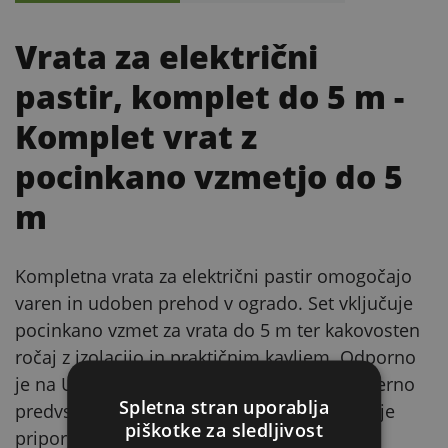
Vrata za električni
pastir, komplet do 5 m
-
Komplet vrat z
pocinkano vzmetjo do 5
m
Kompletna vrata za električni pastir omogočajo
varen in udoben prehod v ogrado. Set vključuje
pocinkano vzmet za vrata do 5 m ter kakovosten
ročaj z izolacijo in praktičnim kavljem. Odporno
je na UV sevanje in vremenske vplive; primerno
Spletna stran uporablja
predvsem za govedo, ovce in divjad. Za konje
piškotke za sledljivost
priporočamo, da dodate bolj vidno trakasto