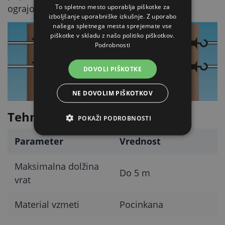
To spletno mesto uporablja piškotke za
ograjo ali izberete vrata s trakom.
izboljšanje uporabniške izkušnje. Z uporabo
našega spletnega mesta sprejemate vse
piškotke v skladu z našo politiko piškotkov.
Podrobnosti
DOVOLI PIŠKOTKE
NE DOVOLIM PIŠKOTKOV
Tehnični parametri
POKAŽI PODROBNOSTI
Parameter
Vrednost
Maksimalna dolžina
Do 5 m
vrat
Material vzmeti
Pocinkana