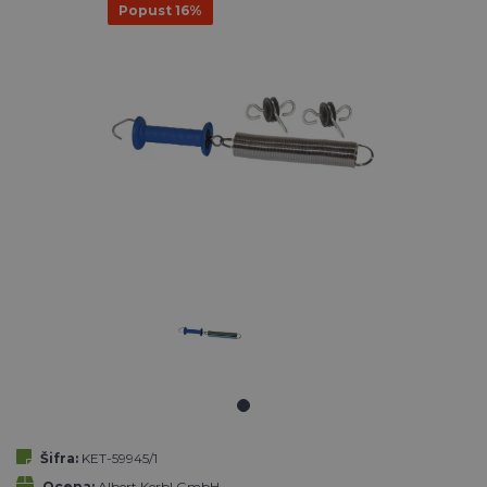
Popust 16%
Šifra:
KET-59945/1
Ocena:
Albert Kerbl GmbH