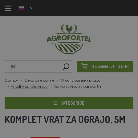
0 izdelek(ov) - 0.00€
Domov
Električne ograje
Vhodi v ograjen prostor
Vhodi v ograje, vrata
Komplet vrat za ograjo, 5m
KATEGORIJE
KOMPLET VRAT ZA OGRAJO, 5M