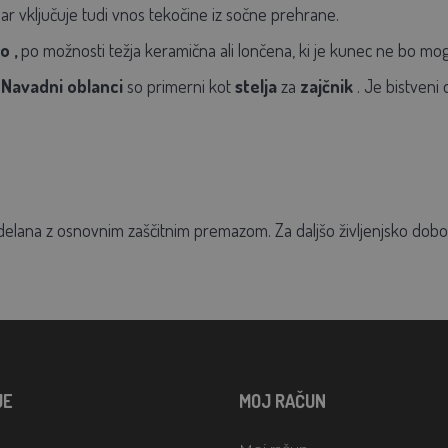
r vključuje tudi vnos tekočine iz sočne prehrane.
mo
,
po možnosti težja keramična ali lončena, ki je kunec ne bo moge
 Navadni
oblanci
so primerni kot
stelja
za
zajčnik
. Je bistveni
delana z osnovnim zaščitnim premazom. Za daljšo življenjsko dobo j
JE
MOJ RAČUN