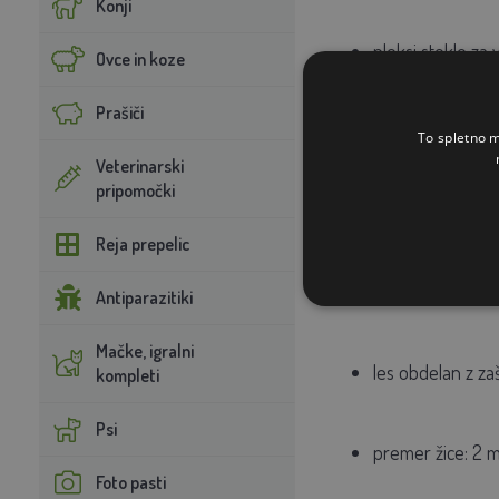
Konji
pleksi steklo za 
Ovce in koze
Prašiči
streha na tečaji
To spletno m
Veterinarski
pripomočki
kolo z zavoro na
Reja prepelic
vključno z lesen
Antiparazitiki
Mačke, igralni
les obdelan z za
kompleti
Psi
premer žice: 2 
Foto pasti