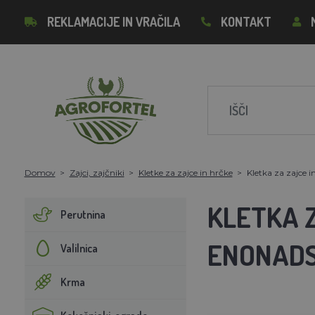
REKLAMACIJE IN VRAČILA
KONTAKT
Domov
Zajci, zajčniki
Kletke za zajce in hrčke
Kletka za zajce
KLETKA 
Perutnina
ENONAD
Valilnica
Krma