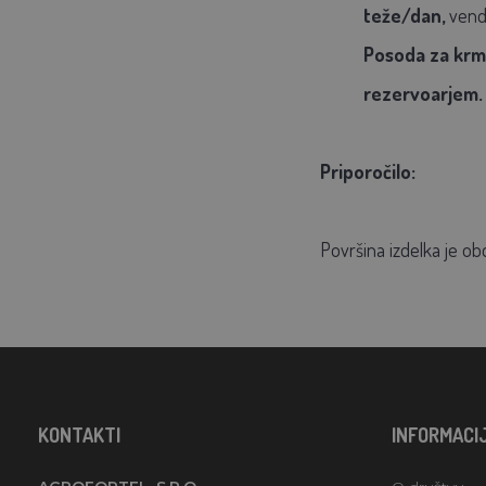
teže/dan,
venda
Posoda za kr
rezervoarjem.
Priporočilo:
Površina izdelka je ob
KONTAKTI
INFORMACI