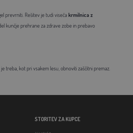
l prevrniti. Rešitev je tudi viseča
krmilnica
z
 del kunčje prehrane za zdrave zobe in prebavo
e treba, kot pri vsakem lesu, obnoviti zaščitni premaz.
STORITEV ZA KUPCE