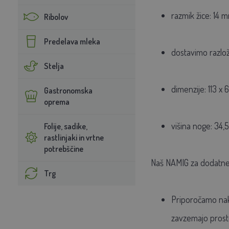
razmik žice: 14 
Ribolov
Predelava mleka
dostavimo razlož
Stelja
dimenzije: 113 x
Gastronomska
oprema
višina noge: 34,
Folije, sadike,
rastlinjaki in vrtne
potrebščine
Naš NAMIG za dodatne
Trg
Priporočamo n
zavzemajo prostor