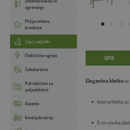
Umetne kokoši in
ogrevanje
Ptičje voliere,
krmilnice
Zajci, zajčniki
Električne ograje
OPIS
Čebelarstvo
Elegantna kletka
za 
Potrebščine za
poljedelstvo
lesena kletka za
Goveda
Kmetijski stroji
6 cm visoka plas