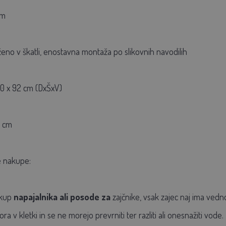
mm
eno v škatli, enostavna montaža po slikovnih navodilih
 60 x 92 cm (DxŠxV)
5 cm
 nakupe:
akup
napajalnika ali posode
za
zajčnike, vsak zajec naj ima vedn
a v kletki in se ne morejo prevrniti ter razliti ali onesnažiti vod