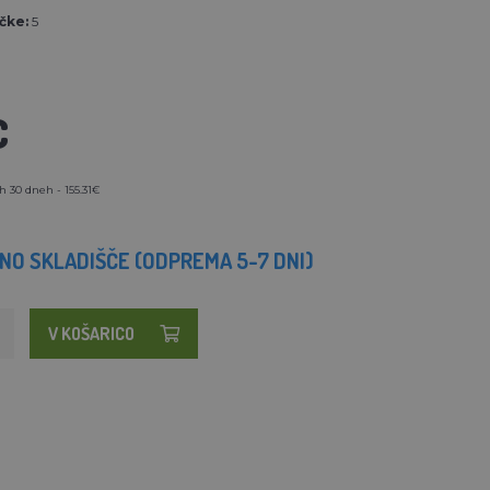
čke:
5
€
h 30 dneh - 155.31€
O SKLADIŠČE (ODPREMA 5-7 DNI)
V KOŠARICO