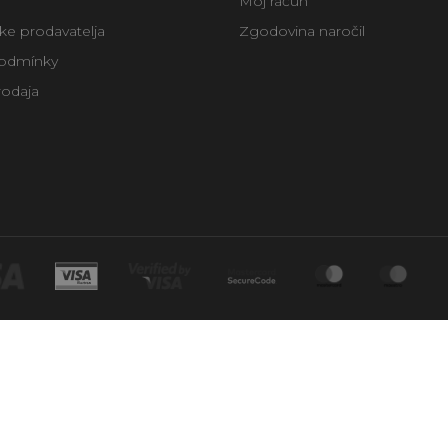
Moj račun
uke prodavatelja
Zgodovina naročil
odmínky
rodaja