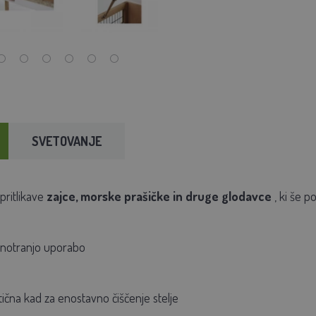
SVETOVANJE
pritlikave
zajce, morske prašičke in druge glodavce
, ki še p
 notranjo uporabo
tična kad za enostavno čiščenje stelje