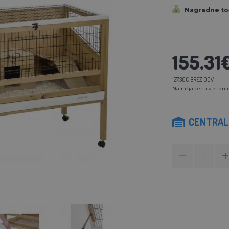
Nagradne to
155.31
127.30€ BREZ DDV
Najnižja cena v zadnji
CENTRALN