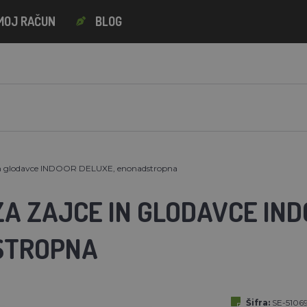
MOJ RAČUN
BLOG
 in glodavce INDOOR DELUXE, enonadstropna
ZA ZAJCE IN GLODAVCE IND
STROPNA
Šifra:
SE-5106