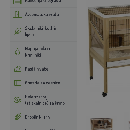
Kokošnjaki, ograde
Avtomatska vrata
Skubilniki, kotli in
lijaki
Napajalniki in
krmilniki
Pasti in vabe
Gnezda za nesnice
Peletizatorji
(stiskalnice) za krmo
Drobilniki zrn