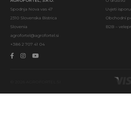
AGROFORTEL, S.R.O.
O društvu
Spodnja Nova vas 47
Uvjeti ispor
2310 Slovenska Bistrica
Obchodní p
Slovenia
B2B – velep
agrofortel@agrofortel.si
+386 2 707 41 04
© 2026 AGROFORTEL.SI