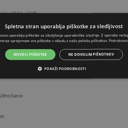
več svetlobe v kletki
Spletna stran uporablja piškotke za sledljivost
h z možnostjo zaklepanja za enostaven dostop
esto uporablja piškotke za izboljšanje uporabniške izkušnje. Z uporabo naš
mesta sprejemate vse piškotke v skladu z našo politiko piškotkov.
Podrobnost
 vsaki nogi za lažje rokovanje
DOVOLI PIŠKOTKE
NE DOVOLIM PIŠKOTKOV
POKAŽI PODROBNOSTI
o hišo in počivališčem
ščitno barvo
mm