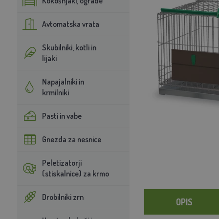
Kokošnjaki, ograde
Avtomatska vrata
Skubilniki, kotli in
lijaki
Napajalniki in
krmilniki
Pasti in vabe
Gnezda za nesnice
Peletizatorji
(stiskalnice) za krmo
Drobilniki zrn
OPIS