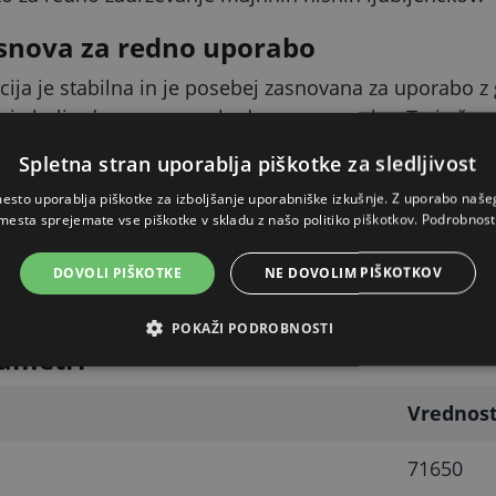
snova za redno uporabo
ija je stabilna in je posebej zasnovana za uporabo z 
n je bolj odporen na vsakodnevno uporabo. To je še po
vo za redno uporabo.
Spletna stran uporablja piškotke za sledljivost
etka za domačo vzrejo
esto uporablja piškotke za izboljšanje uporabniške izkušnje. Z uporabo naš
mesta sprejemate vse piškotke v skladu z našo politiko piškotkov.
Podrobnost
agotavljajo kompaktno rešitev za manjše živali in dom
ljenčkov čim bolj preprosta in pregledna. Proizvajalec
DOVOLI PIŠKOTKE
NE DOVOLIM PIŠKOTKOV
tvi na primerno stabilno podlago ali drugo pripravlj
POKAŽI PODROBNOSTI
ametri
Vrednos
71650