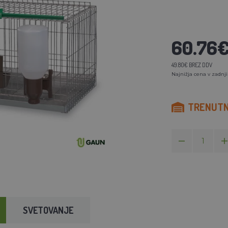
60.76
49.80€ BREZ DDV
Najnižja cena v zadnji
TRENUTNO
SVETOVANJE