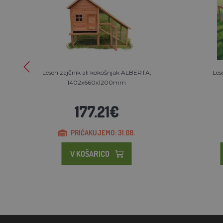
Lesen zajčnik ali kokošnjak ALBERTA,
Les
1402x660x1200mm
177.21€
PRIČAKUJEMO: 31.08.
V KOŠARICO