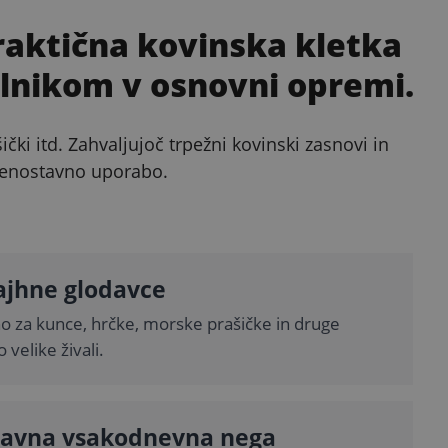
raktična kovinska kletka
ilnikom v osnovni opremi.
čki itd. Zahvaljujoč trpežni kovinski zasnovi in
a enostavno uporabo.
ajhne glodavce
o za kunce, hrčke, morske prašičke in druge
velike živali.
tavna vsakodnevna nega