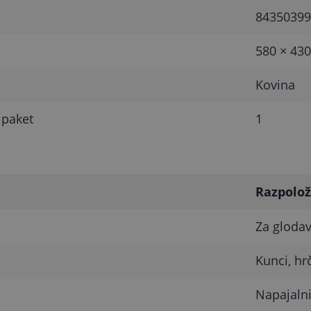
84350399
580 × 43
Kovina
 paket
1
Razpolož
Za glodav
Kunci, hr
Napajalni