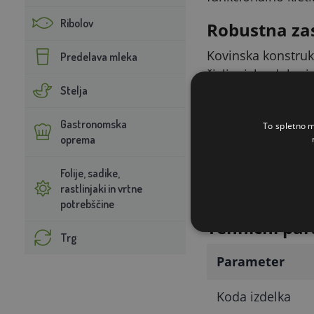
Ribolov
Robustna za
Kovinska konstrukc
Predelava mleka
življenjsko dobo i
Stelja
trpežno alternati
Praktična kl
Gastronomska
To spletno m
oprema
Dimenzije kletke z
oskrba hišnih ljub
Folije, sadike,
rastlinjaki in vrtne
namenjena postavi
potrebščine
Tehnični par
Trg
Parameter
Koda izdelka