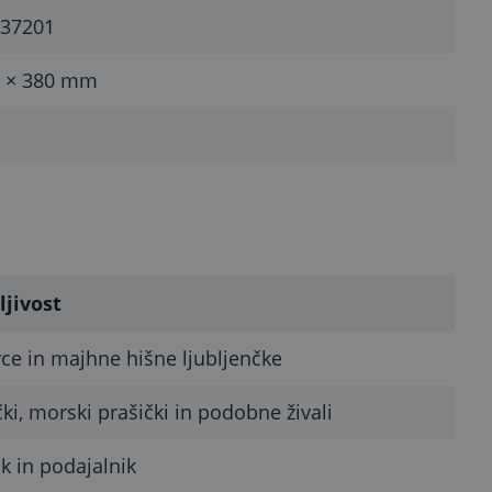
37201
0 × 380 mm
ljivost
ce in majhne hišne ljubljenčke
čki, morski prašički in podobne živali
k in podajalnik