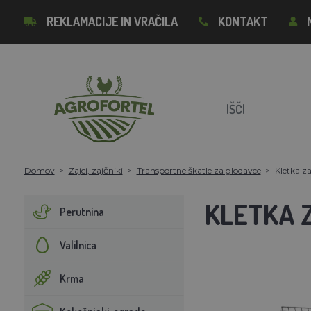
REKLAMACIJE IN VRAČILA
KONTAKT
Domov
Zajci, zajčniki
Transportne škatle za glodavce
Kletka z
KLETKA Z
Perutnina
Valilnica
Krma