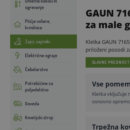
Umetne kokoši in
ogrevanje
GAUN 7165
Ptičje voliere,
za male g
krmilnice
Kletka GAUN 71650 
Zajci, zajčniki
priloženi posodi 
Električne ograje
GLAVNE PREDNOST
Čebelarstvo
Vse pomemb
Potrebščine za
poljedelstvo
Kletka vključuje 
osnovno opremo 
Goveda
Kmetijski stroji
Trpežna ko