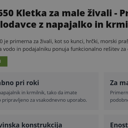
0 Kletka za male živali
- P
lodavce z napajalko in krm
je primerna za živali, kot so kunci, hrčki, morski praši
za vodo in podajalniku ponuja funkcionalno rešitev z
I
no pri roki
Za m
napajalnik in krmilnik, tako da imate
Primern
pripravljeno za vsakodnevno uporabo.
podobno 
vinska konstrukcija
Enos