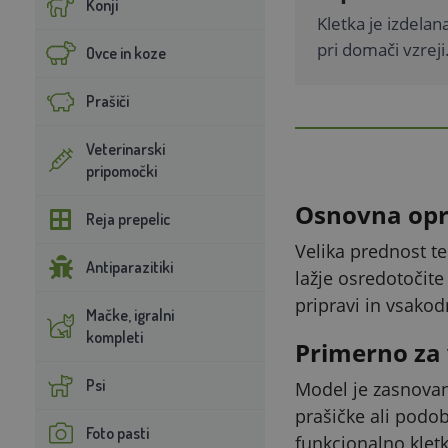
Konji
Kletka je izdelan
pri domači vzreji
Ovce in koze
Prašiči
Veterinarski
pripomočki
Osnovna opre
Reja prepelic
Velika prednost te
Antiparazitiki
lažje osredotočite
pripravi in vsakod
Mačke, igralni
kompleti
Primerno za 
Psi
Model je zasnovan
prašičke ali podob
Foto pasti
funkcionalno klet