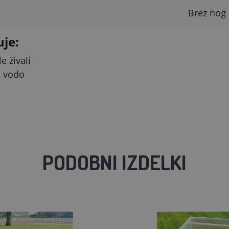
Brez nog
uje:
e živali
a vodo
PODOBNI IZDELKI