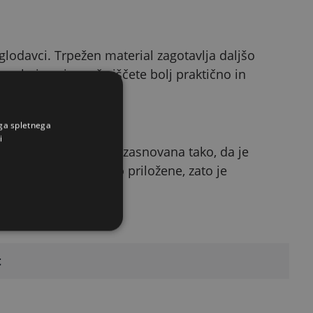
glodavci. Trpežen material zagotavlja daljšo
sebej cenjeno, če iščete bolj praktično in
ega spletnega
i
ača okolja. Kletka je zasnovana tako, da je
 navaja, da noge niso priložene, zato je
eno mesto.
t