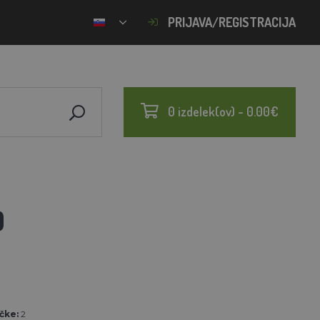
PRIJAVA/REGISTRACIJA
0 izdelek(ov) - 0.00€
0
N
čke:
2