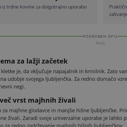
a iz trdne kovine za dolgotrajno uporabo
Praktičn
.
zalivan
PODROBEN OPIS
Skrýt
ma za lažji začetek
 kletke je, da vključuje napajalnik in krmilnik. Zato v
 na udobje svojega ljubljenčka. Za redno domačo vzrejo 
nevni negi.
več vrst majhnih živali
 za majhne glodavce in manjše hišne ljubljenčke. Pr
ne živali. Zaradi svoje univerzalne uporabe je lahko p
ko za redno zadrževanje majhnih hišnih ljubljenčkov.