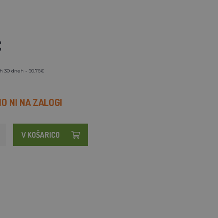
€
h 30 dneh - 60.76€
 NI NA ZALOGI
V KOŠARICO