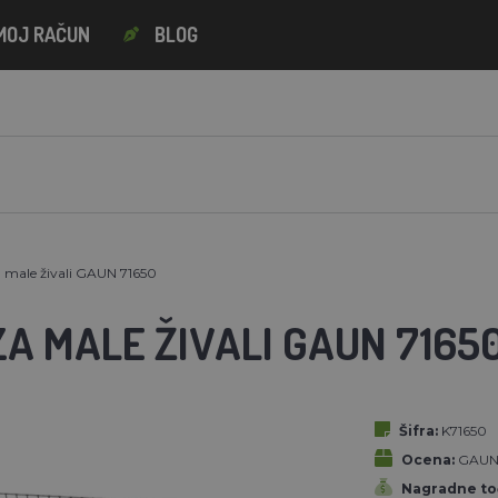
MOJ RAČUN
BLOG
a male živali GAUN 71650
A MALE ŽIVALI GAUN 7165
Šifra:
K71650
Ocena:
GAU
Nagradne to