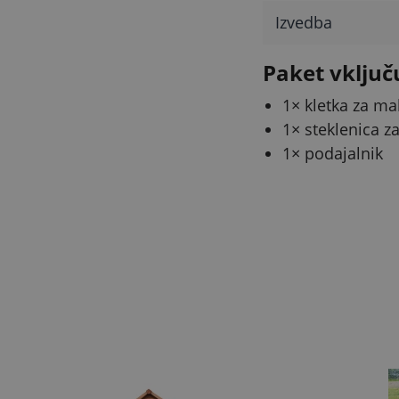
Izvedba
Paket vključ
1× kletka za mal
1× steklenica z
1× podajalnik