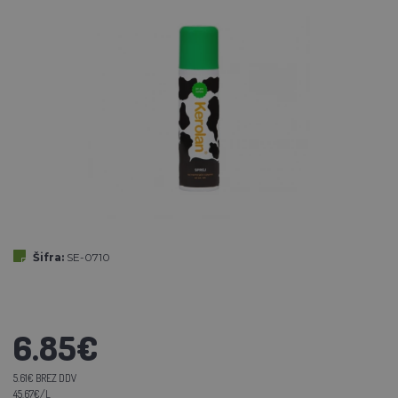
Šifra:
SE-0710
6.85€
5.61€ BREZ DDV
45.67€/L