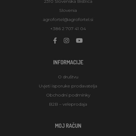
2310 Slovenska Bistrica
Slovenia
agrofortel@agrofortel.si
+386 2 707 41 04
INFORMACIJE
O društvu
Uvjeti isporuke prodavatelja
Obchodní podmínky
B2B – veleprodaja
MOJ RAČUN