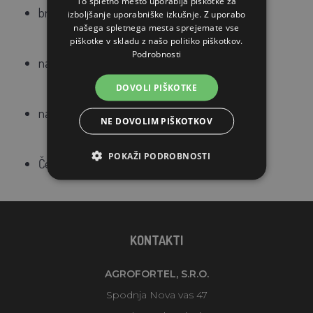
To spletno mesto uporablja piškotke za
brezbarvna oljnata tekočina v obliki pršila
izboljšanje uporabniške izkušnje. Z uporabo
našega spletnega mesta sprejemate vse
piškotke v skladu z našo politiko piškotkov.
Podrobnosti
nanos na razdalji 15-20 cm
DOVOLI PIŠKOTKE
nanesite tik pred posegom
NE DOVOLIM PIŠKOTKOV
POKAŽI PODROBNOSTI
Češki izdelek
KONTAKTI
AGROFORTEL, S.R.O.
Spodnja Nova vas 47