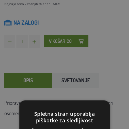
Najnižja cena v zadnjih 30 dneh - 6.85€
NA ZALOGI
V KOŠARICO
OPIS
SVETOVANJE
Pripravek za povečanje drsnosti sluznice in rokavice pri
osemenitvah in veterinarskih pregledih
Spletna stran uporablja
piškotke za sledljivost