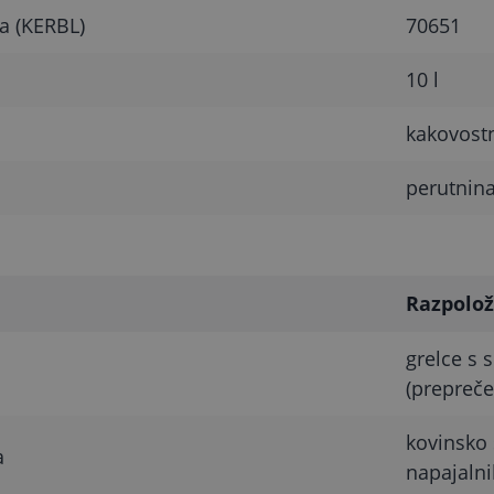
a (KERBL)
70651
10 l
kakovostn
perutnin
Razpolož
grelce s 
(prepreče
kovinsko 
a
napajalni