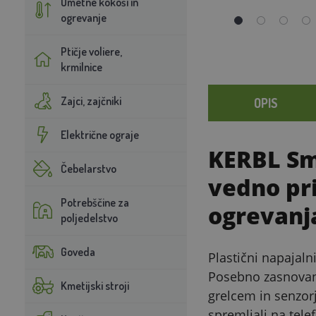
Umetne kokoši in
ogrevanje
Ptičje voliere,
krmilnice
Zajci, zajčniki
OPIS
Električne ograje
KERBL Sm
Čebelarstvo
vedno pr
Potrebščine za
ogrevanj
poljedelstvo
Goveda
Plastični napajaln
Posebno zasnovana
Kmetijski stroji
grelcem in senzor
spremljali na tele