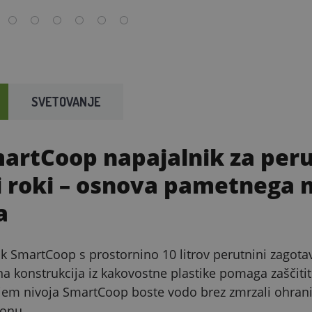
SVETOVANJE
artCoop napajalnik za perut
i roki – osnova pametnega 
a
ik SmartCoop s prostornino 10 litrov perutnini zagotav
 konstrukcija iz kakovostne plastike pomaga zaščiti
jem nivoja SmartCoop boste vodo brez zmrzali ohranili
fonu.