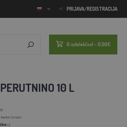
PRIJAVA/REGISTRACIJA
0 izdelek(ov) - 0.00€
PERUTNINO 10 L
51
t Kerbl GmbH
čke:
2