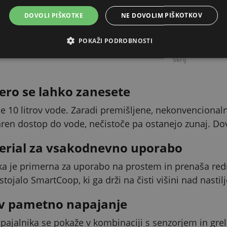
realnem času.
DOVOLI PIŠKOTKE
NE DOVOLIM PIŠKOTKOV
POKAŽI PODROBNOSTI
PODROBEN OPIS
Skrij
ero se lahko zanesete
 10 litrov vode. Zaradi premišljene, nekonvencionaln
aren dostop do vode, nečistoče pa ostanejo zunaj. Dovol
erial za vsakodnevno uporabo
ka je primerna za uporabo na prostem in prenaša redn
stojalo SmartCoop, ki ga drži na čisti višini nad nastil
v pametno napajanje
pajalnika se pokaže v kombinaciji s senzorjem in gre