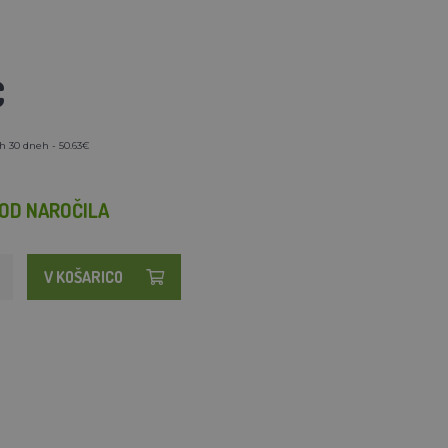
€
h 30 dneh - 50.63€
OD NAROČILA
V KOŠARICO