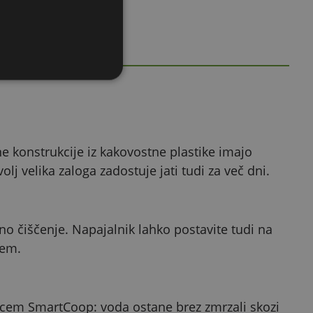
e konstrukcije iz kakovostne plastike imajo
j velika zaloga zadostuje jati tudi za več dni.
o čiščenje. Napajalnik lahko postavite tudi na
jem.
lcem SmartCoop: voda ostane brez zmrzali skozi