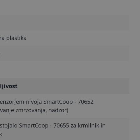
a plastika
a
ljivost
senzorjem nivoja SmartCoop - 70652
vanje zmrzovanja, nadzor)
stojalo SmartCoop - 70655 za krmilnik in
k