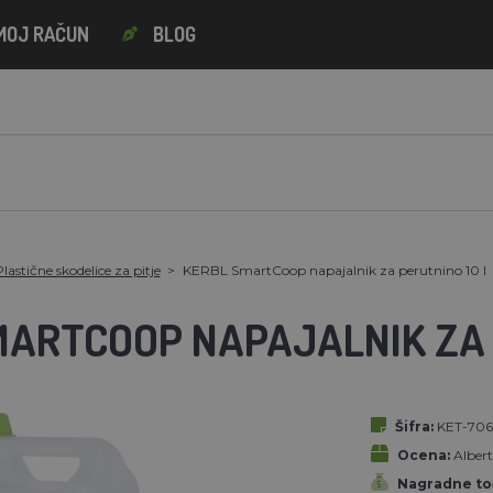
MOJ RAČUN
BLOG
lastične skodelice za pitje
KERBL SmartCoop napajalnik za perutnino 10 l
MARTCOOP NAPAJALNIK ZA 
Šifra:
KET-706
Ocena:
Alber
Nagradne to