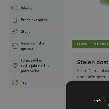
Ribolov
Predelava mleka
Stelja
Gastronomska
GLAVNE PREDNOST
oprema
Folije, sadike,
Stalen dost
rastlinjaki in vrtne
Premišljena plast
potrebščine
onesnaženjem.
Trg
Pripravljen
To spletno m
Z grelcem in se