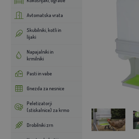
Kokošnjaki, ograde
Avtomatska vrata
Skubilniki, kotli in
lijaki
Napajalniki in
krmilniki
Pasti in vabe
Gnezda za nesnice
Peletizatorji
(stiskalnice) za krmo
Drobilniki zrn