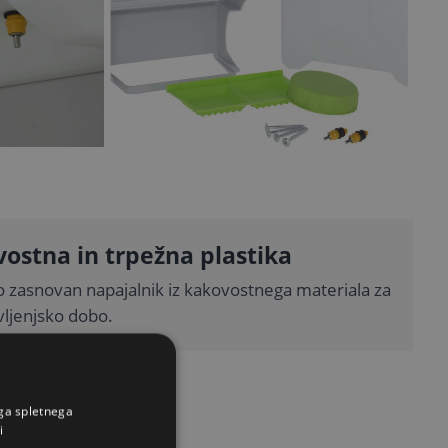
ostna in trpežna plastika
 zasnovan napajalnik iz kakovostnega materiala za
vljenjsko dobo.
ega spletnega
i