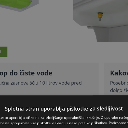
I
op do čiste vode
Kakov
ična zasnova ščiti 10 litrov vode pred
Posebno
dolgo ži
Spletna stran uporablja piškotke za sledljivost
 na zimo in nadzor
esto uporablja piškotke za izboljšanje uporabniške izkušnje. Z uporabo naš
mesta sprejemate vse piškotke v skladu z našo politiko piškotkov.
Podrobnost
nzorjem SmartCoop voda ne zmrzuje, nivo