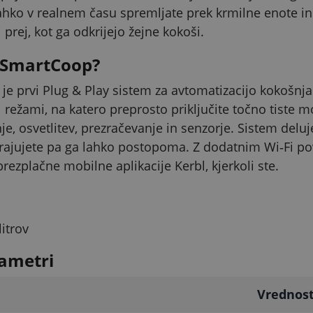
lahko v realnem času spremljate prek krmilne enote in
 prej, kot ga odkrijejo žejne kokoši.
L SmartCoop?
e prvi Plug & Play sistem za avtomatizacijo kokošnja
 režami, na katero preprosto priključite točno tiste m
je, osvetlitev, prezračevanje in senzorje. Sistem deluj
rajujete pa ga lahko postopoma. Z dodatnim Wi‑Fi 
rezplačne mobilne aplikacije Kerbl, kjerkoli ste.
itrov
ametri
Vrednos