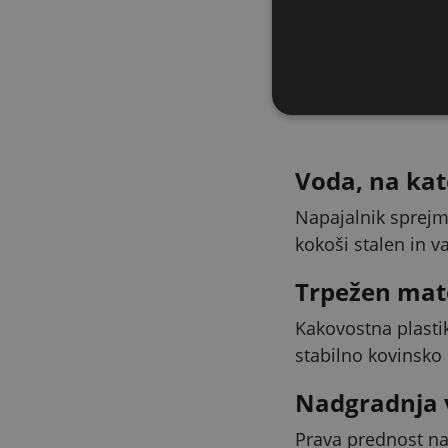
pa spremljate v 
Voda, na kat
Napajalnik sprejme
kokoši stalen in v
Trpežen mat
Kakovostna plasti
stabilno kovinsko 
Nadgradnja 
Prava prednost na