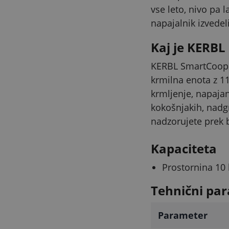
vse leto, nivo pa 
napajalnik izvedeli
Kaj je KERB
KERBL SmartCoop j
krmilna enota z 11
krmljenje, napajan
kokošnjakih, nadg
nadzorujete prek b
Kapaciteta
Prostornina 10 l
Tehnični par
Parameter