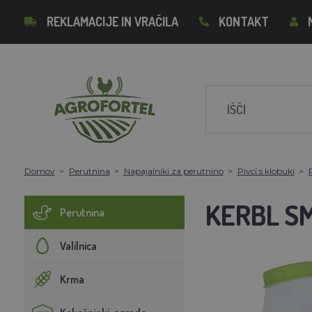
REKLAMACIJE IN VRAČILA
KONTAKT
Domov
Perutnina
Napajalniki za perutnino
Pivci s klobuki
P
KERBL S
Perutnina
Valilnica
Krma