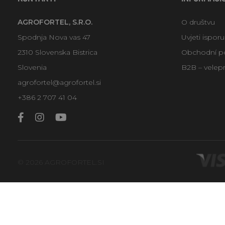
AGROFORTEL, S.R.O.
O društvu
Spodnja Nova vas 47
Uvjeti ispor
2310 Slovenska Bistrica
Obchodní p
Slovenia
B2B – velep
agrofortel@agrofortel.si
+386 2 707 41 04
© 2026 AGROFORTEL.SI