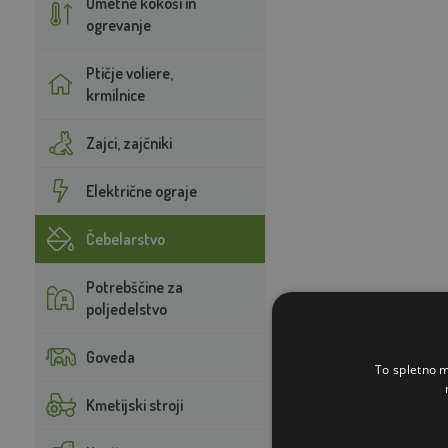
Umetne kokoši in
ogrevanje
Ptičje voliere,
krmilnice
Zajci, zajčniki
Električne ograje
Čebelarstvo
Potrebščine za
poljedelstvo
Goveda
To spletno m
Kmetijski stroji