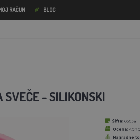
MOJ RAČUN
BLOG
 SVEČE - SILIKONSKI
Šifra:
0503a
Ocena:
AGRO
Nagradne to