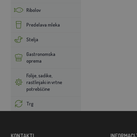
Ribolov
Predelava mleka
Stelja
Gastronomska
oprema
Folije, sadike,
rastlinjaki in vrtne
potrebščine
Trg
KONTAKTI
INFORMACI