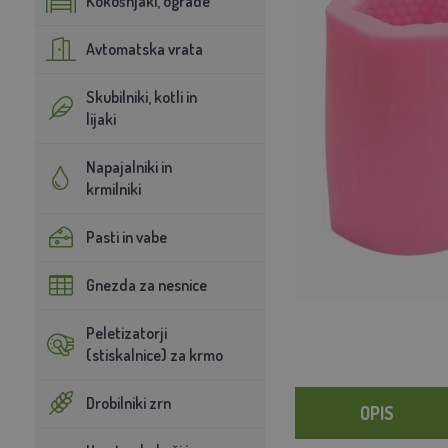
Kokošnjaki, ograde
Avtomatska vrata
Skubilniki, kotli in
lijaki
Napajalniki in
krmilniki
Pasti in vabe
Gnezda za nesnice
Peletizatorji
(stiskalnice) za krmo
Drobilniki zrn
OPIS