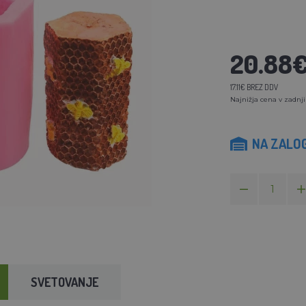
20.88
17.11€ BREZ DDV
Najnižja cena v zadnji
NA ZALOG
SVETOVANJE