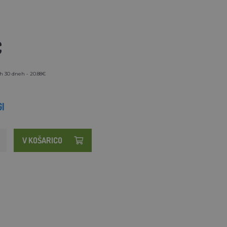
€
h 30 dneh - 20.88€
I
V KOŠARICO