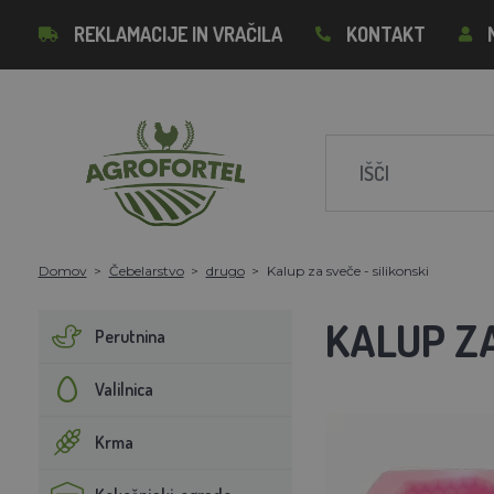
REKLAMACIJE IN VRAČILA
KONTAKT
Domov
Čebelarstvo
drugo
Kalup za sveče - silikonski
KALUP ZA
Perutnina
Valilnica
Krma