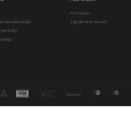
Moj račun
uke prodavatelja
Zgodovina naročil
odmínky
rodaja