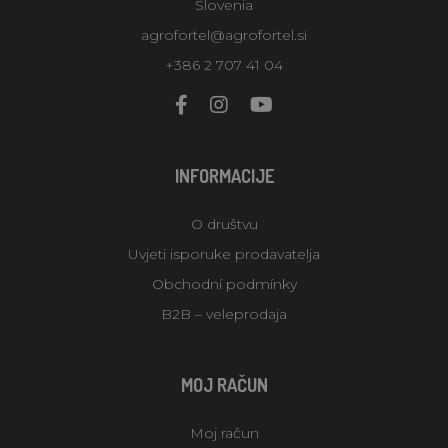
Slovenia
agrofortel@agrofortel.si
+386 2 707 41 04
INFORMACIJE
O društvu
Uvjeti isporuke prodavatelja
Obchodní podmínky
B2B – veleprodaja
MOJ RAČUN
Moj račun