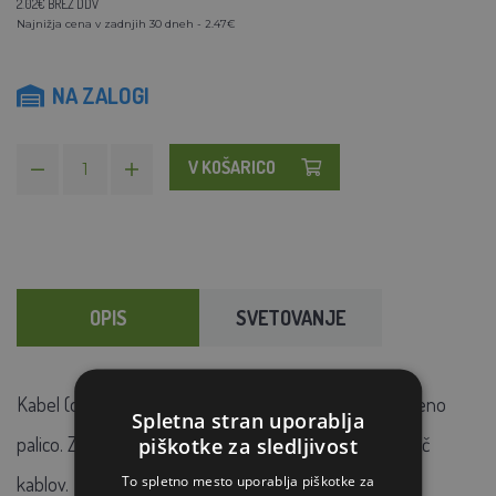
2.02€ BREZ DDV
Najnižja cena v zadnjih 30 dneh - 2.47€
NA ZALOGI
V KOŠARICO
OPIS
SVETOVANJE
Kabel (oko-oko) za povezavo generatorja z ozemljitveno
Spletna stran uporablja
palico. Z enostavnim sestavljanjem lahko povežete več
piškotke za sledljivost
To spletno mesto uporablja piškotke za
kablov.