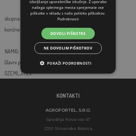
izboljšanje uporabniške izkušnje. Z uporabo
našega spletnega mesta sprejemate vse
piškotke v skladu z našo politiko piškotkov.
skupna dolžina kabla 150 cm
Podrobnosti
končne velikosti odprtine-očesa M8 - Ø 8,5 mm
DOVOLI PIŠKOTKE
NE DOVOLIM PIŠKOTKOV
NAMIG:
Glavni pogoj za dobro delujočo ograjo je KVALITETNA
POKAŽI PODROBNOSTI
OZEMLJITEV.
KONTAKTI
AGROFORTEL, S.R.O.
Spodnja Nova vas 47
2310 Slovenska Bistrica