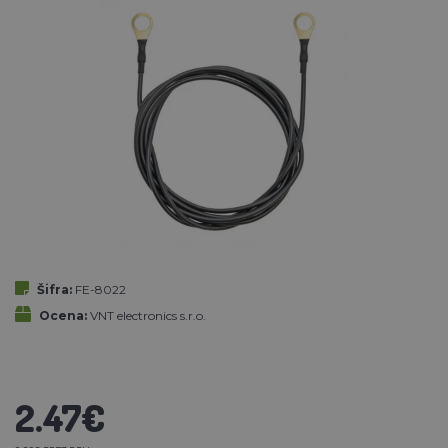
Šifra:
FE-8022
Ocena:
VNT electronics s.r.o.
2.47€