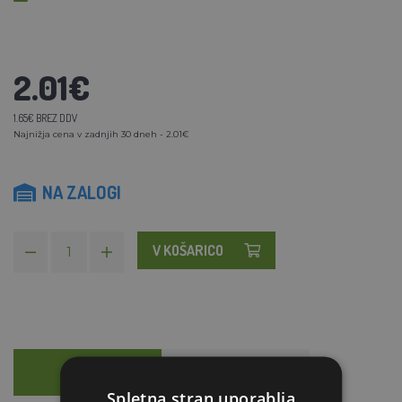
2.01€
1.65€ BREZ DDV
Najnižja cena v zadnjih 30 dneh - 2.01€
NA ZALOGI
V KOŠARICO
OPIS
SVETOVANJE
Spletna stran uporablja