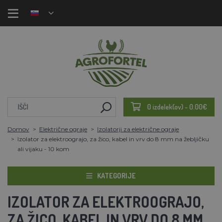
0 izdelek(ov) - 0.00€
Domov
Električne ograje
Izolatorji za električne ograje
Izolator za elektroograjo, za žico, kabel in vrv do 8 mm na žebljičku
ali vijaku - 10 kom
KATEGORIJE
IZOLATOR ZA ELEKTROOGRAJO,
ZA ŽICO, KABEL IN VRV DO 8 MM