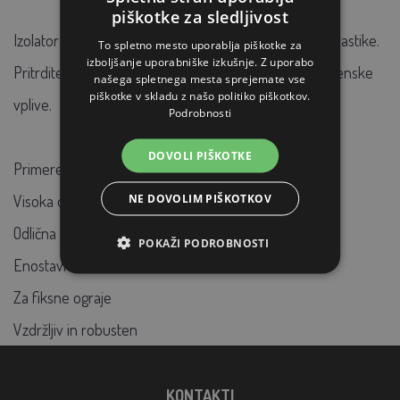
piškotke za sledljivost
Izolator za neprekinjen vod iz kakovostne armirane plastike.
To spletno mesto uporablja piškotke za
izboljšanje uporabniške izkušnje. Z uporabo
Pritrditev izolatorja z vijaki ali žeblji. Odporen na vremenske
našega spletnega mesta sprejemate vse
piškotke v skladu z našo politiko piškotkov.
vplive.
Podrobnosti
DOVOLI PIŠKOTKE
Primeren za neprekinjeno upravljanje
NE DOVOLIM PIŠKOTKOV
Visoka odpornost na UV sevanje
Odlična električna izolacija
POKAŽI PODROBNOSTI
Enostavna namestitev
Za fiksne ograje
Vzdržljiv in robusten
KONTAKTI