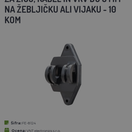
NA ŽEBLJIČKU ALI VIJAKU - 10
KOM
Šifra:
FE-8124
Ocena:
VNT electronics s.r.o.