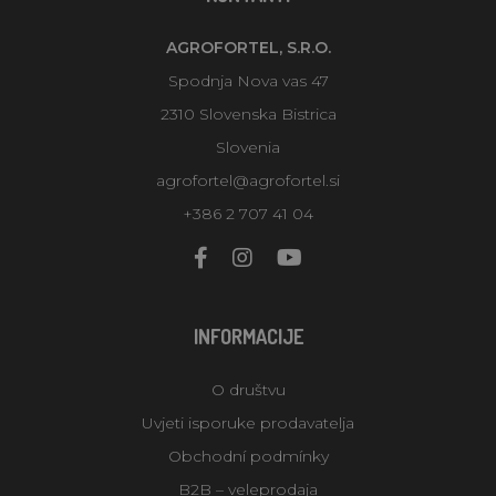
AGROFORTEL, S.R.O.
Spodnja Nova vas 47
2310 Slovenska Bistrica
Slovenia
agrofortel@agrofortel.si
+386 2 707 41 04
INFORMACIJE
O društvu
Uvjeti isporuke prodavatelja
Obchodní podmínky
B2B – veleprodaja