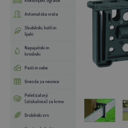
Kokošnjaki, ograde
Avtomatska vrata
Skubilniki, kotli in
lijaki
Napajalniki in
krmilniki
Pasti in vabe
Gnezda za nesnice
Peletizatorji
(stiskalnice) za krmo
Drobilniki zrn