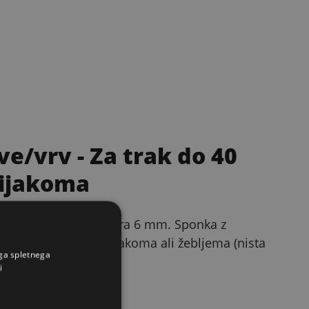
ove/vrv
- Za trak do 40
vijakoma
0 mm ali vrvi do premera 6 mm. Sponka z
ostavna z dvema vijakoma ali žebljema (nista
ega spletnega
i