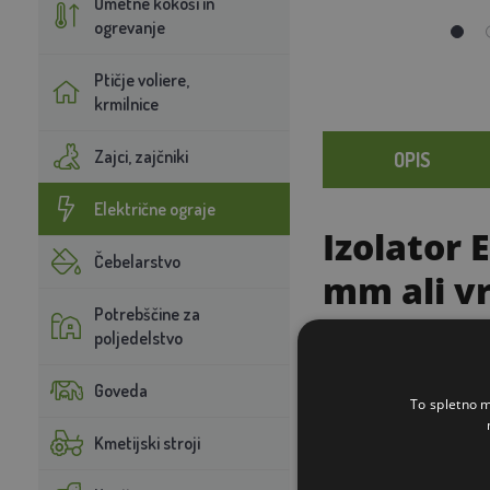
Umetne kokoši in
ogrevanje
Ptičje voliere,
krmilnice
Zajci, zajčniki
OPIS
Električne ograje
Izolator 
Čebelarstvo
mm ali v
Potrebščine za
poljedelstvo
Praktičen izolator
varovalom pomaga,
Goveda
To spletno m
priložena).
Kmetijski stroji
Tehnični par