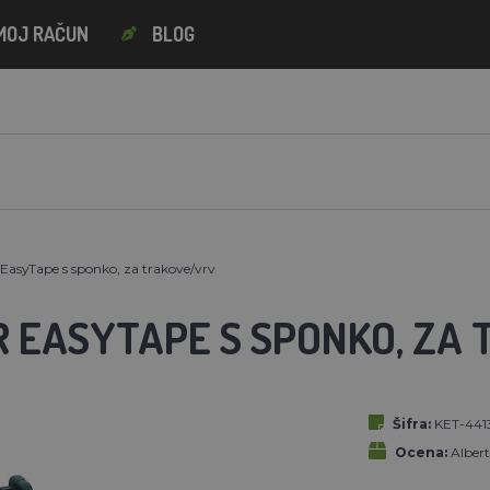
MOJ RAČUN
BLOG
 EasyTape s sponko, za trakove/vrv
R EASYTAPE S SPONKO, ZA
Šifra:
KET-441
Ocena:
Alber