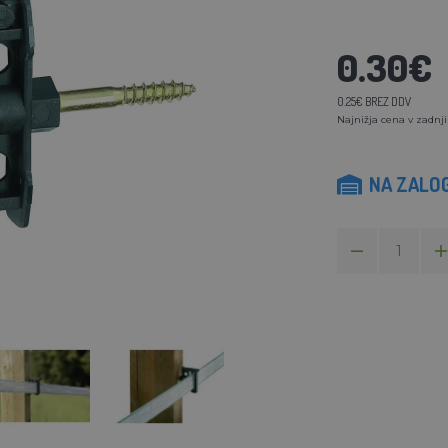
0.30€
0.25€ BREZ DDV
Najnižja cena v zadnji
NA ZALOG