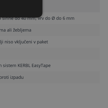
t
o širine do 40 mm; vrv do Ø do 6 mm
oma ali žebljema
lji niso vključeni v paket
an sistem KERBL EasyTape
proti izpadu