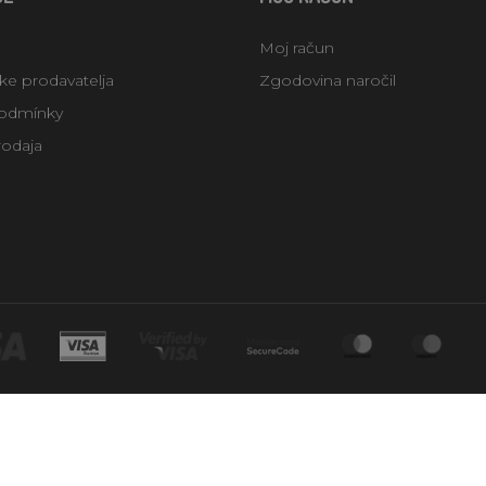
Moj račun
uke prodavatelja
Zgodovina naročil
odmínky
rodaja