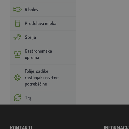
Ribolov
Predelava mleka
Stelja
Gastronomska
oprema
Folije, sadike,
rastlinjaki in vrtne
potrebščine
Trg
KONTAKTI
INFORMACI