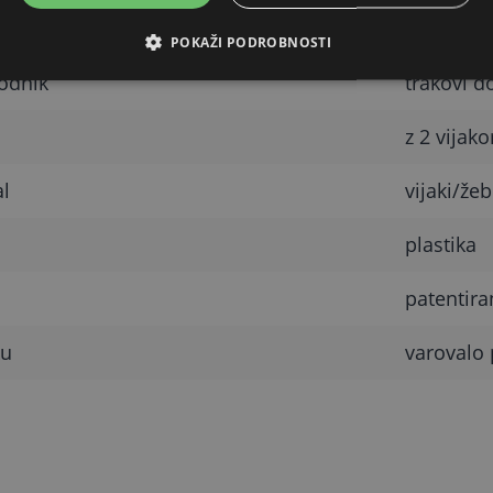
Vrednos
POKAŽI PODROBNOSTI
odnik
trakovi d
z 2 vijak
al
vijaki/žeb
plastika
patentir
ku
varovalo 