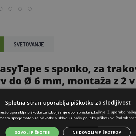
SVETOVANJE
EasyTape s sponko, za trak
rv do Ø 6 mm, montaža z 2 
 za električni pastir, namenjen trakovom do širine 4
Spletna stran uporablja piškotke za sledljivost
 da vodnik varno ostane na mestu, montaža pa je en
esto uporablja piškotke za izboljšanje uporabniške izkušnje. Z uporabo naš
mesta sprejemate vse piškotke v skladu z našo politiko piškotkov.
Podrobnost
ametri
DOVOLI PIŠKOTKE
NE DOVOLIM PIŠKOTKOV