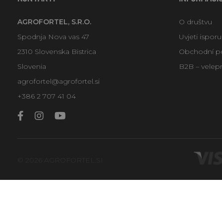
AGROFORTEL, S.R.O.
O društvu
Spodnja Nova vas 47
Uvjeti ispor
2310 Slovenska Bistrica
Obchodní p
Slovenia
B2B – velep
agrofortel@agrofortel.si
+386 2 707 41 04
© 2026 AGROFORTEL.SI