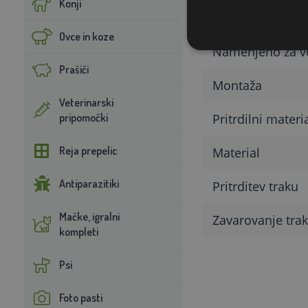
Konji
Parameter
Ovce in koze
Namenjeno za v
Prašiči
Montaža
Veterinarski
pripomočki
Pritrdilni materi
Reja prepelic
Material
Antiparazitiki
Pritrditev traku
Mačke, igralni
Zavarovanje tra
kompleti
Psi
Foto pasti