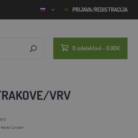
PRIJAVA/REGISTRACIJA
0 izdelek(ov) - 0.00€
 TRAKOVE/VRV
390
t Kerbl GmbH