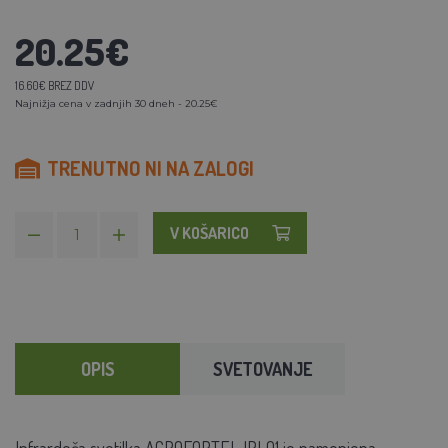
20.25€
16.60€ BREZ DDV
Najnižja cena v zadnjih 30 dneh - 20.25€
TRENUTNO NI NA ZALOGI
V KOŠARICO
OPIS
SVETOVANJE
Infrardeča svetilka AGROFORTEL IRL01 je namenjena