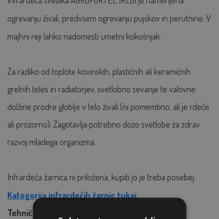
ogrevanju živali, predvsem ogrevanju pujskov in perutnine. V
majhni reji lahko nadomesti umetni kokošnjak.
Za razliko od toplote kovinskih, plastičnih ali keramičnih
grelnih teles in radiatorjev, svetlobno sevanje te valovne
dolžine prodre globlje v telo živali (ni pomembno, ali je rdeče
ali prozorno). Zagotavlja potrebno dozo svetlobe za zdrav
razvoj mladega organizma.
Infrardeča žarnica ni priložena, kupiti jo je treba posebej.
Kategorija infrardečih žarnic tukaj.
Tehnični parametri: