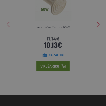
Keramična žarnica 60W
11.14€
10.13€
NA ZALOGI
V KOŠARICO