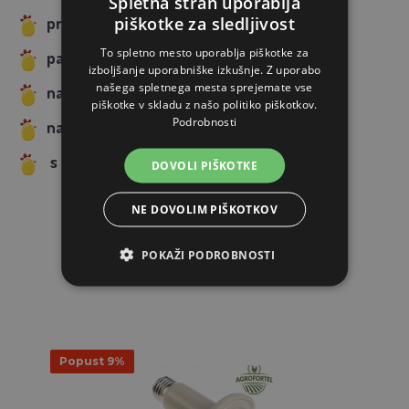
Spletna stran uporablja
piškotke za sledljivost
premer: 210 mm
To spletno mesto uporablja piškotke za
pakiranje: 1 kos v kartonu
izboljšanje uporabniške izkušnje. Z uporabo
našega spletnega mesta sprejemate vse
najmanjša oddaljenost od podloge: 60 cm
piškotke v skladu z našo politiko piškotkov.
Podrobnosti
navoj: E27, napajanje 220 V
s preklopom na polovični način
DOVOLI PIŠKOTKE
NE DOVOLIM PIŠKOTKOV
POKAŽI PODROBNOSTI
PODOBNI IZDELKI
Popust 9%