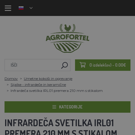
0 izdelek(ov) - 0.00€
Domov
Umetne kokoši in ogrevanje
Sijalke - infrardeče in keramične
Infrardeča svetilka IRL01 premera 210 mm s stikalom
KATEGORIJE
INFRARDEČA SVETILKA IRL01
PREMERA 210 MM S STIKALOM