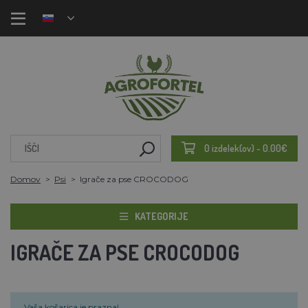
0 izdelek(ov) - 0.00€
Domov
Psi
Igrače za pse CROCODOG
KATEGORIJE
IGRAČE ZA PSE CROCODOG
Vaša košarica je prazna!