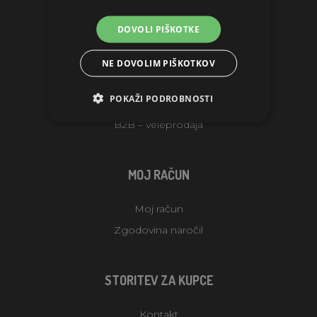
INFORMACIJE
DOVOLI PIŠKOTKE
O društvu
NE DOVOLIM PIŠKOTKOV
Uvjeti isporuke prodavatelja
POKAŽI PODROBNOSTI
Obchodní podmínky
B2B – veleprodaja
MOJ RAČUN
Moj račun
Zgodovina naročil
STORITEV ZA KUPCE
Kontakt