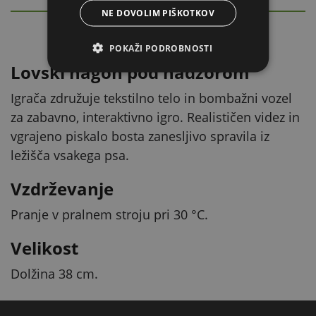
PODROBEN OPIS
NE DOVOLIM PIŠKOTKOV
Skrij
POKAŽI PODROBNOSTI
Lovski nagon pod nadzorom
Igrača združuje tekstilno telo in bombažni vozel
za zabavno, interaktivno igro. Realističen videz in
vgrajeno piskalo bosta zanesljivo spravila iz
ležišča vsakega psa.
Vzdrževanje
Pranje v pralnem stroju pri 30 °C.
Velikost
Dolžina 38 cm.