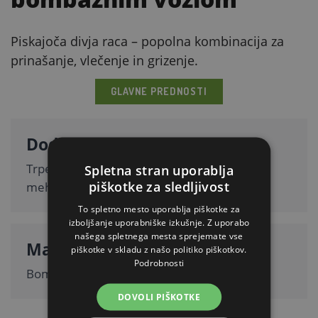
Piskajoča divja raca – popolna kombinacija za
prinašanje, vlečenje in grizenje.
GLAVNE PREDNOSTI
Dodatni bombažni vozel
Trpežna vrv je odlična za vlečenje in pomaga
Spletna stran uporablja
piškotke za sledljivost
mehansko čistiti zobe.
To spletno mesto uporablja piškotke za
izboljšanje uporabniške izkušnje. Z uporabo
našega spletnega mesta sprejemate vse
Material
piškotke v skladu z našo politiko piškotkov.
Podrobnosti
Bombaž, poliester, guma.
DOVOLI PIŠKOTKE