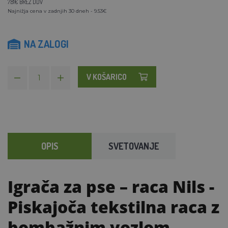
7.81€ BREZ DDV
Najnižja cena v zadnjih 30 dneh - 9.53€
NA ZALOGI
V KOŠARICO
OPIS
SVETOVANJE
Igrača za pse – raca Nils
-
Piskajoča tekstilna raca z
bombažnim vozlom