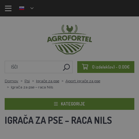
0 izdelek(ov) - 0.00€
Domov
Psi
Igrače za pse
Aport igrače za pse
Igrača za pse – raca Nils
KATEGORIJE
IGRAČA ZA PSE – RACA NILS