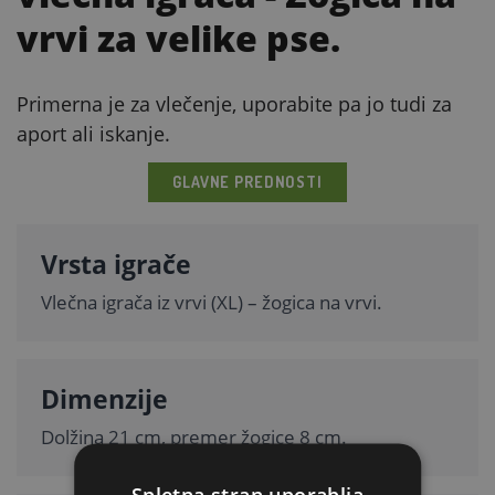
vrvi za velike pse.
Primerna je za vlečenje, uporabite pa jo tudi za
aport ali iskanje.
GLAVNE PREDNOSTI
Vrsta igrače
Vlečna igrača iz vrvi (XL) – žogica na vrvi.
Dimenzije
Dolžina 21 cm, premer žogice 8 cm.
Spletna stran uporablja