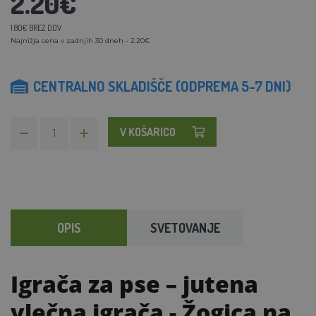
2.20€
1.80€ BREZ DDV
Najnižja cena v zadnjih 30 dneh - 2.20€
CENTRALNO SKLADIŠČE (ODPREMA 5-7 DNI)
V KOŠARICO
OPIS
SVETOVANJE
Igrača za pse – jutena
vlečna igrača
- Žogica na