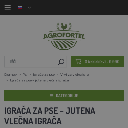
0 izdelek(ov) - 0.00€
Domov
Psi
Igrače za pse
Vrvi za vleko/igro
Igrača za pse – jutena vlečna igrača
KATEGORIJE
IGRAČA ZA PSE – JUTENA
VLEČNA IGRAČA