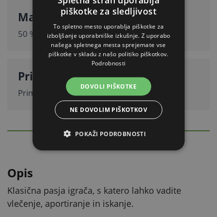
piškotke za sledljivost
Material
To spletno mesto uporablja piškotke za
50 % juta, 50 % bombaž.
izboljšanje uporabniške izkušnje. Z uporabo
našega spletnega mesta sprejemate vse
piškotke v skladu z našo politiko piškotkov.
Podrobnosti
Primernost
DOVOLI PIŠKOTKE
Primerno za velike pse.
NE DOVOLIM PIŠKOTKOV
PODROBEN OPIS
POKAŽI PODROBNOSTI
Skrij
Opis
Klasična pasja igrača, s katero lahko vadite
vlečenje, aportiranje in iskanje.