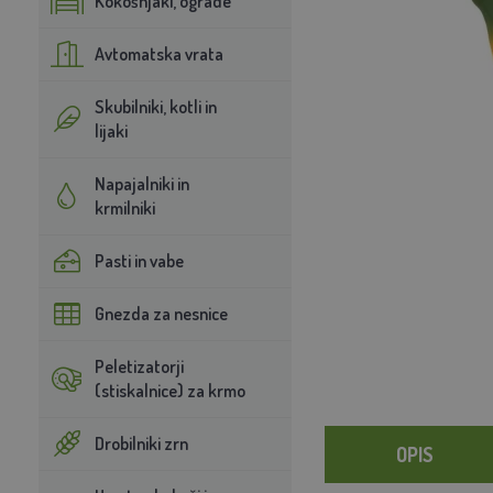
Kokošnjaki, ograde
Avtomatska vrata
Skubilniki, kotli in
lijaki
Napajalniki in
krmilniki
Pasti in vabe
Gnezda za nesnice
Peletizatorji
(stiskalnice) za krmo
Drobilniki zrn
OPIS