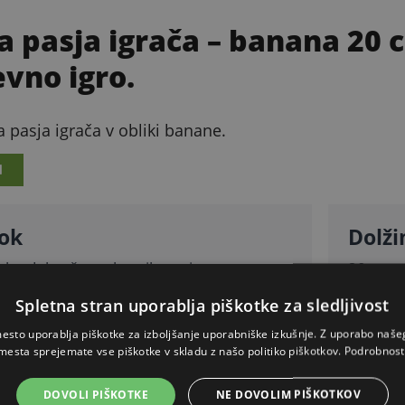
a pasja igrača – banana 20 
vno igro.
 pasja igrača v obliki banane.
I
ok
Dolži
a bo dolgo časa ohranila pasjo pozornost.
20 cm.
Spletna stran uporablja piškotke za sledljivost
esto uporablja piškotke za izboljšanje uporabniške izkušnje. Z uporabo naš
PODROBEN OPIS
mesta sprejemate vse piškotke v skladu z našo politiko piškotkov.
Podrobnost
Skrij
DOVOLI PIŠKOTKE
NE DOVOLIM PIŠKOTKOV