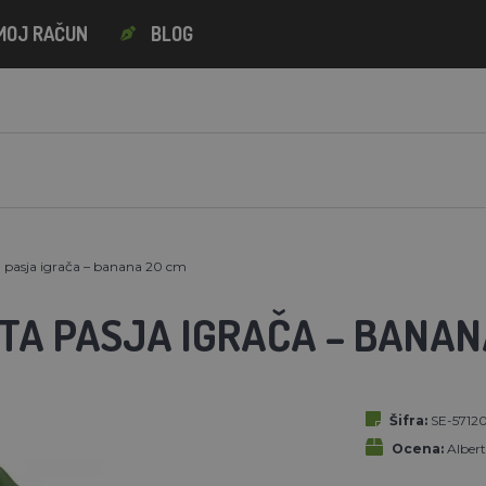
MOJ RAČUN
BLOG
 pasja igrača – banana 20 cm
TA PASJA IGRAČA – BANAN
Šifra:
SE-5712
Ocena:
Alber