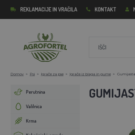
REKLAMACIJE IN VRAČILA
KONTAKT
Domov
Psi
Igrače za pse
Igrače iz blaga in gume
Gumijasta
GUMIJAS
Perutnina
Valilnica
Krma