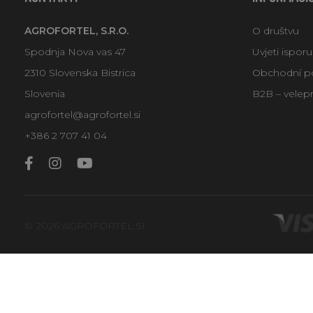
AGROFORTEL, S.R.O.
O društvu
Spodnja Nova vas 47
Uvjeti ispor
2310 Slovenska Bistrica
Obchodní p
Slovenia
B2B – velep
agrofortel@agrofortel.si
+386 2 707 41 04
© 2026 AGROFORTEL.SI