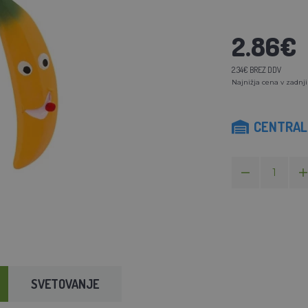
2.86€
2.34€ BREZ DDV
Najnižja cena v zadnji
CENTRALN
SVETOVANJE