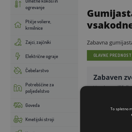
Umetne kokoši in
ogrevanje
Gumijast
Ptičje voliere,
vsakodne
krmilnice
Zabavna gumijasta
Zajci, zajčniki
GLAVNE PREDNOST
Električne ograje
Čebelarstvo
Zabaven zv
Potrebščine za
Vgrajena piščalk
poljedelstvo
Goveda
To spletno m
Kmetijski stroji