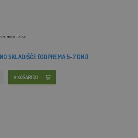
h 30 dneh - 2.86€
O SKLADIŠČE (ODPREMA 5-7 DNI)
V KOŠARICO