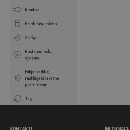
Ribolov
Predelava mleka
Stelja
Gastronomska
oprema
Folije, sadike,
rastlinjaki in vrtne
potrebščine
Trg
KONTAKTI
INFORMACI