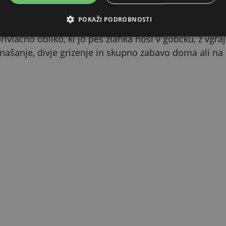
POKAŽI PODROBNOSTI
asja igrača v obliki banane bo zagotovo spravila v ak
ivlačno obliko, ki jo pes zlahka nosi v gobčku, z vgraj
inašanje, divje grizenje in skupno zabavo doma ali na