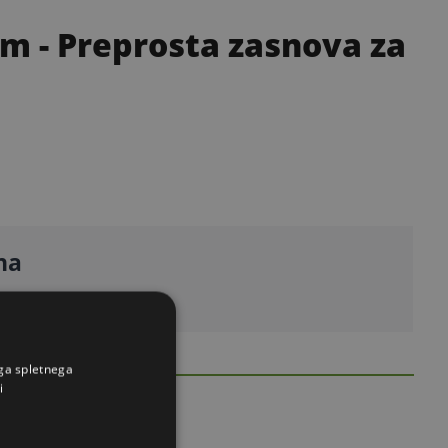
cm
- Preprosta zasnova za
na
ega spletnega
i