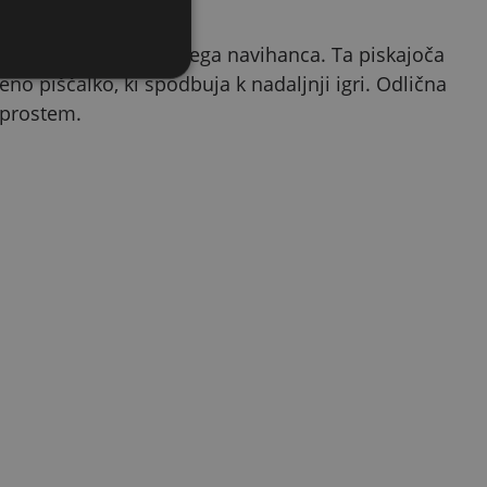
cijo vsakega štirinožnega navihanca. Ta piskajoča
eno piščalko, ki spodbuja k nadaljnji igri. Odlična
 prostem.