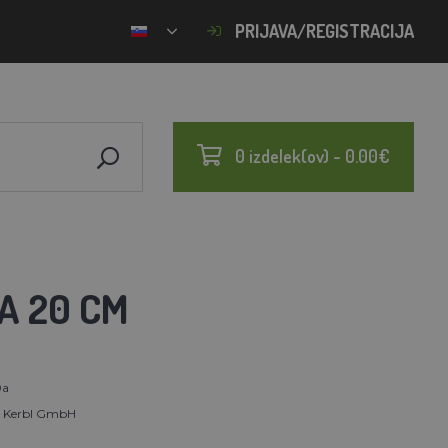
PRIJAVA/REGISTRACIJA
0 izdelek(ov) - 0.00€
A 20 CM
0a
t Kerbl GmbH