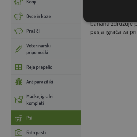
Konji
Opis
Vesela piskajoča p
Ovce in koze
banana združuje pr
Prašiči
pasja igrača za pr
Veterinarski
pripomočki
Reja prepelic
Antiparazitiki
Mačke, igralni
kompleti
Psi
Foto pasti