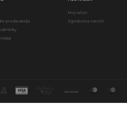
Moj račun
uke prodavatelja
Zgodovina naročil
odmínky
rodaja