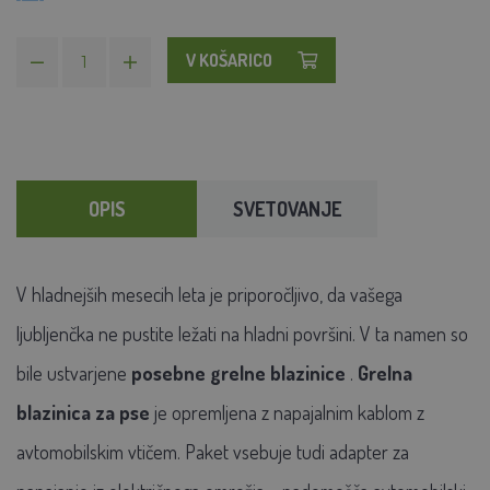
V KOŠARICO
OPIS
SVETOVANJE
V hladnejših
mesecih
leta je priporočljivo, da vašega
ljubljenčka ne pustite ležati na hladni površini. V ta
namen
so
bile ustvarjene
posebne grelne blazinice
.
Grelna
blazinica za pse
je opremljena z napajalnim kablom z
avtomobilskim vtičem. Paket vsebuje tudi adapter za