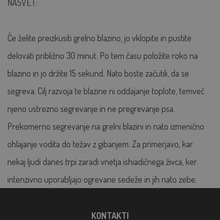
NASVET:
Če želite preizkusiti grelno blazino, jo vklopite in pustite
delovati približno 30 minut. Po tem času položite roko na
blazino in jo držite 15 sekund. Nato boste začutili, da se
segreva. Cilj razvoja te blazine ni oddajanje toplote, temveč
njeno ustrezno segrevanje in ne pregrevanje psa.
Prekomerno segrevanje na grelni blazini in nato izmenično
ohlajanje vodita do težav z gibanjem. Za primerjavo, kar
nekaj ljudi danes trpi zaradi vnetja ishiadičnega živca, ker
intenzivno uporabljajo ogrevane sedeže in jih nato zebe.
KONTAKTI