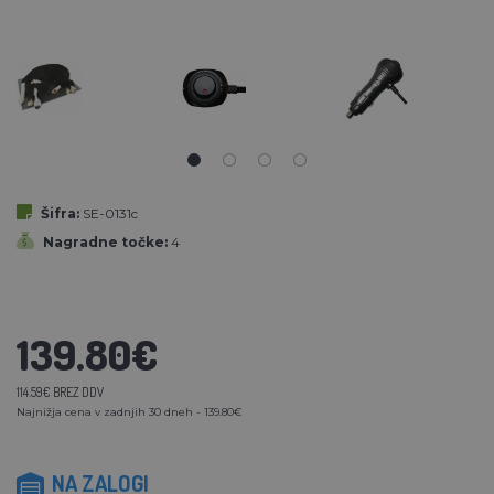
Šifra:
SE-0131c
Nagradne točke:
4
139.80€
114.59€ BREZ DDV
Najnižja cena v zadnjih 30 dneh - 139.80€
NA ZALOGI