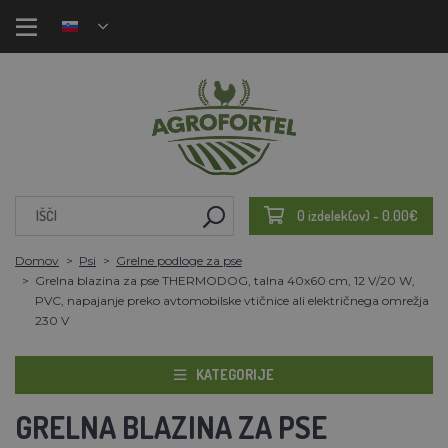
0 izdelek(ov) - 0.00€
Domov
Psi
Grelne podloge za pse
Grelna blazina za pse THERMODOG, talna 40x60 cm, 12 V/20 W,
PVC, napajanje preko avtomobilske vtičnice ali električnega omrežja
230 V
KATEGORIJE
GRELNA BLAZINA ZA PSE