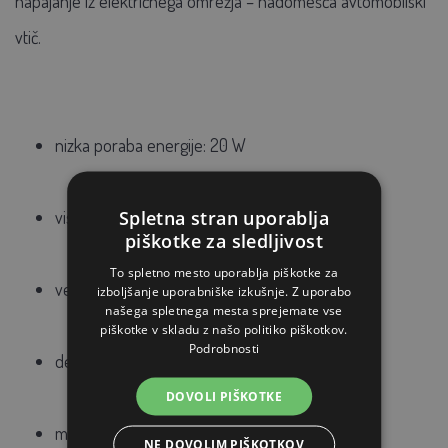
napajanje iz električnega omrežja – nadomešča avtomobilski
vtič.
nizka poraba energije: 20 W
Spletna stran uporablja
visoka
učinkovitost
piškotke za sledljivost
To spletno mesto uporablja piškotke za
velikost: 40 x 60 cm
izboljšanje uporabniške izkušnje. Z uporabo
našega spletnega mesta sprejemate vse
piškotke v skladu z našo politiko piškotkov.
Podrobnosti
debelina: 0,5 cm
DOVOLI PIŠKOTKE
material: PVC
NE DOVOLIM PIŠKOTKOV