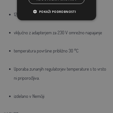
POKAŽI PODROBNOSTI
12 V napajalnik, z avtomobilskim vtičem
vključno z adapterjem za 230 V omrežno napajanje
temperatura površine približno 30 °C
Uporaba zunanjih regulatorjev temperature
s to vrsto
ni priporočljiva.
izdelano v Nemčiji