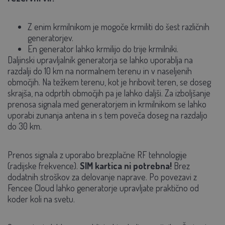
Z enim krmilnikom je mogoče krmiliti do šest različnih
generatorjev.
En generator lahko krmilijo do trije krmilniki.
Daljinski upravljalnik generatorja se lahko uporablja na
razdalji do 10 km na normalnem terenu in v naseljenih
območjih. Na težkem terenu, kot je hribovit teren, se doseg
skrajša, na odprtih območjih pa je lahko daljši. Za izboljšanje
prenosa signala med generatorjem in krmilnikom se lahko
uporabi zunanja antena in s tem poveča doseg na razdaljo
do 30 km.
Prenos signala z uporabo brezplačne RF tehnologije
(radijske frekvence).
SIM kartica ni potrebna!
Brez
dodatnih stroškov za delovanje naprave. Po povezavi z
Fencee Cloud lahko generatorje upravljate praktično od
koder koli na svetu.