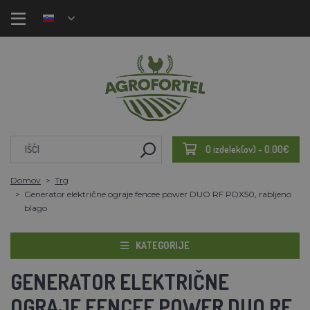
0 izdelek(ov) - 0.00€
Domov
Trg
Generator električne ograje fencee power DUO RF PDX50, rabljeno
blago
KATEGORIJE
GENERATOR ELEKTRIČNE
OGRAJE FENCEE POWER DUO RF