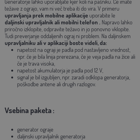
Generatorje lahko uporabljate kjer koli na pašniku. Če imate
težave z ograjo, vam ni več treba iti do vira. V primeru
upravljanja prek mobilne aplikacije
uporabite le
daljinski upravljalnik ali mobilni telefon
.
Napravo lahko
priročno izklopite, odpravite težavo in jo ponovno vklopite.
Tudi preverjanje oddaljenih ograj ni problem. Na daljinskem
upravljalniku ali v aplikaciji boste videli, da:
napetost na ograji je padla pod nastavljeno vrednost,
npr. če je bila linija prerezana, če je veja padla na žice ali
če je trava visoka,
napetost akumulatorja je padla pod 12 V,
signal je bil izgubljen, npr. zaradi odklopa generatorja,
poškodbe antene ali drugih razlogov.
Vsebina paketa
:
generator ograje
daljinski upravljalnik generatorja