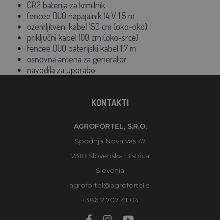
CR2 baterija za krmilnik
fencee DUO napajalnik 14 V 1,5 m
ozemljitveni kabel 150 cm (oko-oko)
priključni kabel 100 cm (oko-srce)
fencee DUO baterijski kabel 1,7 m
osnovna antena za generator
navodila za uporabo
KONTAKTI
AGROFORTEL, S.R.O.
Spodnja Nova vas 47
2310 Slovenska Bistrica
Slovenia
agrofortel@agrofortel.si
+386 2 707 41 04