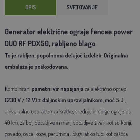
OPIS
SVETOVANJE
Generator električne ograje fencee power
DUO RF PDX50, rabljeno blago
To je rabljen, popolnoma delujoč izdelek. Originalna
embalaža je poškodovana.
Kombinirani
pametni vir napajanja
za električno ograjo
(230 V / 12 V)
z daljinskim upravljalnikom, moč 5 J
,
univerzalno uporaben za kratke, srednje in dolge ograje do
40 km, za bolj občutljive in manj občutljive živali, kot so
konji,
govedo, ovce, koze, perutnina
. Služi lahko tudi kot
zaščita