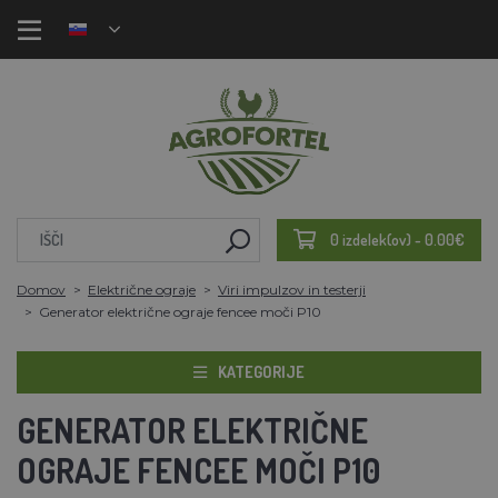
0 izdelek(ov) - 0.00€
Domov
Električne ograje
Viri impulzov in testerji
Generator električne ograje fencee moči P10
KATEGORIJE
GENERATOR ELEKTRIČNE
OGRAJE FENCEE MOČI P10