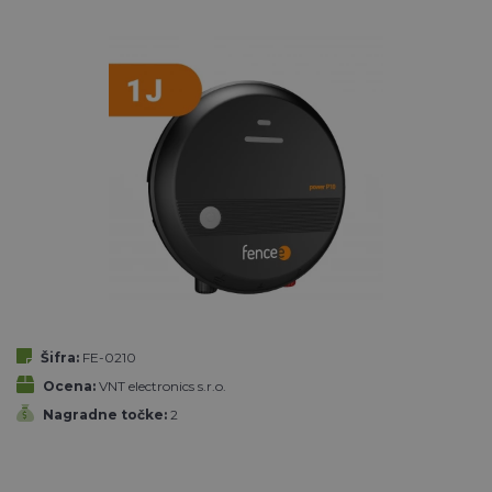
Šifra:
FE-0210
Ocena:
VNT electronics s.r.o.
Nagradne točke:
2