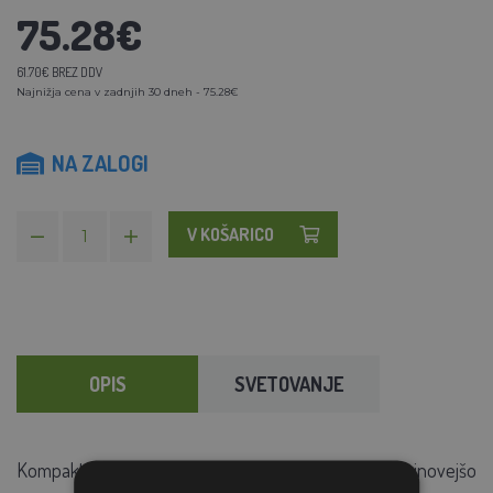
75.28€
61.70€ BREZ DDV
Najnižja cena v zadnjih 30 dneh - 75.28€
NA ZALOGI
V KOŠARICO
OPIS
SVETOVANJE
Kompaktna moderna zasnova ograje s stikalom in najnovejšo