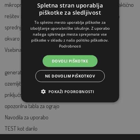
mikroprocesorsko tehnologijo v notranjosti ponuja praktično
Spletna stran uporablja
piškotke za sledljivost
rešitev in omogoča enostavno montažo. LED lučke na
To spletno mesto uporablja piškotke za
sprednji strani prikazujejo delovanje vira in morebitno
izboljšanje uporabniške izkušnje. Z uporabo
našega spletnega mesta sprejemate vse
okvaro na ograji.
piškotke v skladu z našo politiko piškotkov.
Podrobnosti
Vsebina paketa:
DOVOLI PIŠKOTKE
generator fencee moči P10
NE DOVOLIM PIŠKOTKOV
ozemljitveni kabel 150 cm (oko-oko)
POKAŽI PODROBNOSTI
priključni kabel 100 cm (oko-srce)
opozorilna tabla za ograjo
Navodila za uporabo
TEST kot darilo