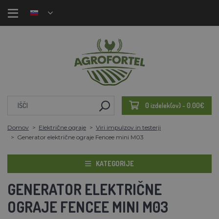
0 izdelek(ov) - 0.00€
Domov
Električne ograje
Viri impulzov in testerji
Generator električne ograje Fencee mini M03
KATEGORIJE
GENERATOR ELEKTRIČNE
OGRAJE FENCEE MINI M03