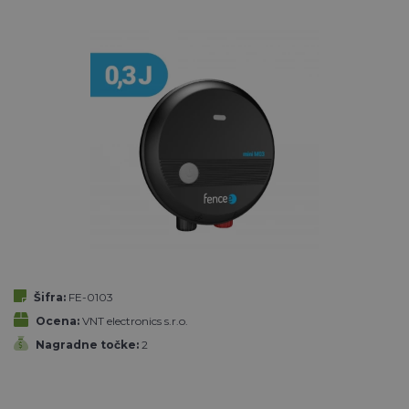
Šifra:
FE-0103
Ocena:
VNT electronics s.r.o.
Nagradne točke:
2