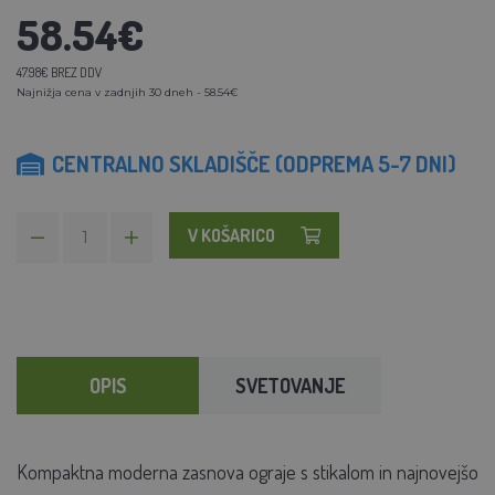
58.54€
47.98€ BREZ DDV
Najnižja cena v zadnjih 30 dneh - 58.54€
CENTRALNO SKLADIŠČE (ODPREMA 5-7 DNI)
V KOŠARICO
OPIS
SVETOVANJE
Kompaktna moderna zasnova ograje s stikalom in najnovejšo