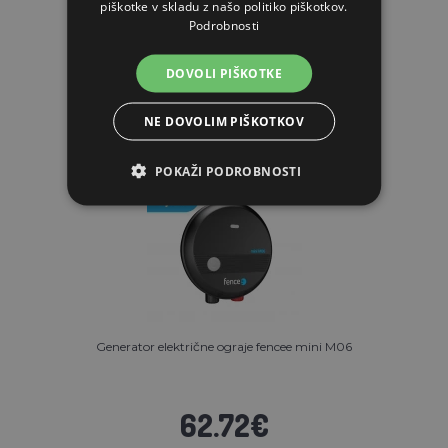
piškotke v skladu z našo politiko piškotkov.
Podrobnosti
PODOBNI IZDELKI
DOVOLI PIŠKOTKE
NE DOVOLIM PIŠKOTKOV
POKAŽI PODROBNOSTI
Generator električne ograje fencee mini M06
62.72€