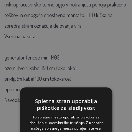
mikroprocesorsko tehnologijo v notranjosti ponuja praktično
rešitev in omogoča enostavno montažo. LED lučka na
sprednji strani označuje delovanje vira.
Vsebina paketa:
generator fencee mini M03
ozemljitveni kabel 150 cm (oko-oko)
priključni kabel 100 cm (oko-srce)
opozorilna tabla za ograjo
Navodila za uporabo
Spletna stran uporablja
piškotke za sledljivost
To spletno mesto uporablja piškotke za
izboljšanje uporabniške izkušnje. Z uporabo
našega spletnega mesta sprejemate vse