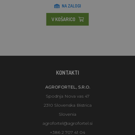
NA ZALOGI
V KOŠARICO
KONTAKTI
AGROFORTEL, S.R.O.
Spodnja Nova vas 47
2310 Slovenska Bistrica
Slovenia
agrofortel@agrofortel.si
+386 2 707 41 04