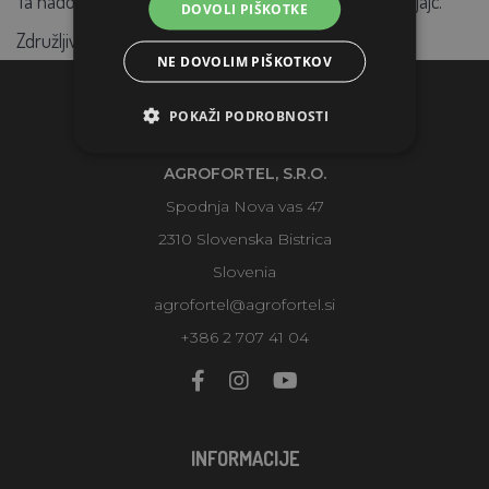
Ta nadomestna stiskalnica je zasnovana za 9 kokošjih jajc.
DOVOLI PIŠKOTKE
Združljiv je z modeloma EU-PROFI C72 in G20.
NE DOVOLIM PIŠKOTKOV
POKAŽI PODROBNOSTI
KONTAKTI
AGROFORTEL, S.R.O.
Spodnja Nova vas 47
2310 Slovenska Bistrica
Slovenia
agrofortel@agrofortel.si
+386 2 707 41 04
INFORMACIJE