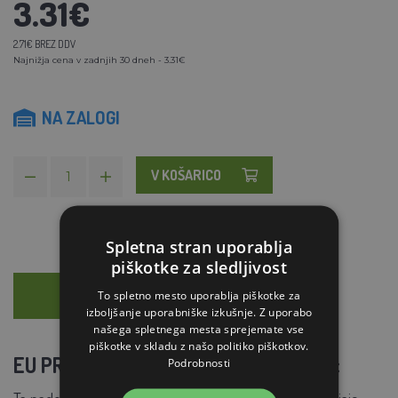
3.31€
2.71€ BREZ DDV
Najnižja cena v zadnjih 30 dneh - 3.31€
NA ZALOGI
V KOŠARICO
Spletna stran uporablja
piškotke za sledljivost
OPIS
SVETOVANJE
To spletno mesto uporablja piškotke za
izboljšanje uporabniške izkušnje. Z uporabo
našega spletnega mesta sprejemate vse
piškotke v skladu z našo politiko piškotkov.
EU PROFI stiskalnica za 9 kokošjih jajc
Podrobnosti