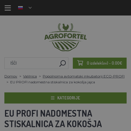
0 izdelek(ov) - 0.00€
Domov
Valilnica
Popolnoma avtomatski inkubatorji ECO-PROFI
EU PROFI nadomestna stiskalnica za kokošja jajca
KATEGORIJE
EU PROFI NADOMESTNA
STISKALNICA ZA KOKOŠJA