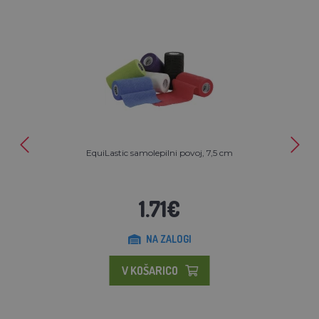
EquiLastic samolepilni povoj, 7,5 cm
1.71€
NA ZALOGI
V KOŠARICO