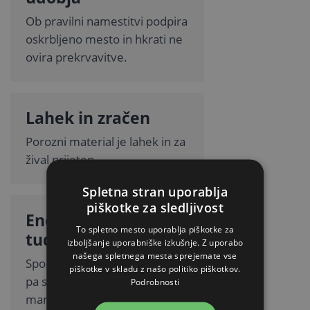
Ob pravilni namestitvi podpira
oskrbljeno mesto in hkrati ne
ovira prekrvavitve.
Lahek in zračen
Porozni material je lahek in za
žival prijeten.
Spletna stran uporablja
piškotke za sledljivost
Enostavna uporaba
To spletno mesto uporablja piškotke za
tudi na terenu
izboljšanje uporabniške izkušnje. Z uporabo
našega spletnega mesta sprejemate vse
Sponke niso potrebne, povoj
piškotke v skladu z našo politiko piškotkov.
pa se dobro namesti tudi na
Podrobnosti
manj dostopna mesta.