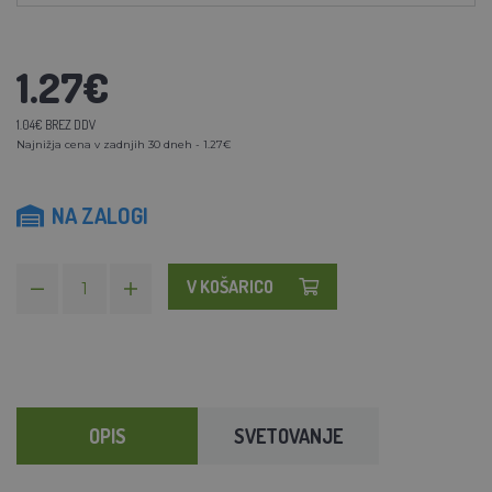
1.27€
1.04€ BREZ DDV
Najnižja cena v zadnjih 30 dneh - 1.27€
NA ZALOGI
V KOŠARICO
OPIS
SVETOVANJE