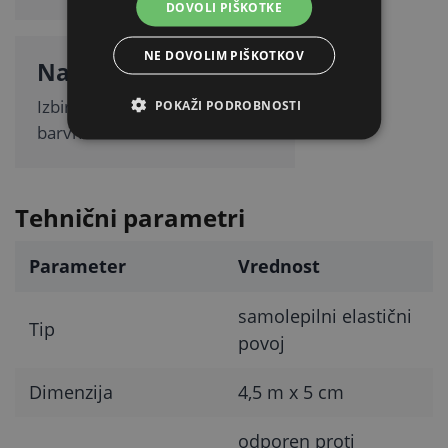
DOVOLI PIŠKOTKE
NE DOVOLIM PIŠKOTKOV
Na voljo več barv
Izbirate lahko med več
POKAŽI PODROBNOSTI
barvnimi različicami.
Tehnični parametri
Parameter
Vrednost
samolepilni elastični
Tip
povoj
Dimenzija
4,5 m x 5 cm
odporen proti