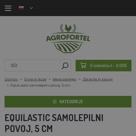
0 izdelek(ov) - 0.00€
Domov
Ovce in koze
Nega parkljev
Zdravila in povoji
EquiLastic samolepilni povoj, 5 cm
KATEGORIJE
EQUILASTIC SAMOLEPILNI
POVOJ, 5 CM