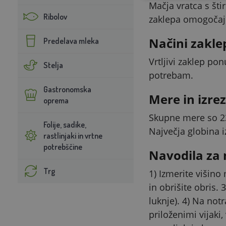
Mačja vratca s šti
Ribolov
zaklepa omogočaj
Načini zaklep
Predelava mleka
Vrtljivi zaklep po
Stelja
potrebam.
Gastronomska
Mere in izrez
oprema
Skupne mere so 23
Folije, sadike,
Največja globina i
rastlinjaki in vrtne
potrebščine
Navodila za
Trg
1) Izmerite višino
in obrišite obris. 
luknje). 4) Na notr
priloženimi vijaki,