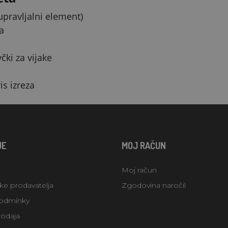
upravljalni element)
a
čki za vijake
is izreza
JE
MOJ RAČUN
Moj račun
uke prodavatelja
Zgodovina naročil
odmínky
rodaja