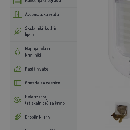
Kokošnjaki, ograde
Avtomatska vrata
Skubilniki, kotli in
lijaki
Napajalniki in
krmilniki
Pasti in vabe
Gnezda za nesnice
Peletizatorji
(stiskalnice) za krmo
Drobilniki zrn