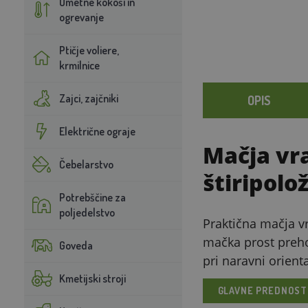
Umetne kokoši in
ogrevanje
Ptičje voliere,
krmilnice
Zajci, zajčniki
OPIS
Električne ograje
Mačja vra
Čebelarstvo
štiripolo
Potrebščine za
poljedelstvo
Praktična mačja vr
mačka prost preho
Goveda
pri naravni orienta
Kmetijski stroji
GLAVNE PREDNOST