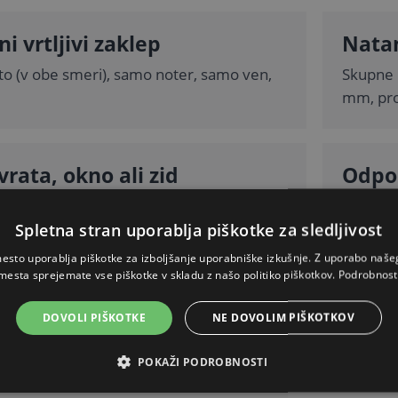
ni vrtljivi zaklep
Nata
to (v obe smeri), samo noter, samo ven,
Skupne 
mm, pro
vrata, okno ali zid
Odpo
ične načine vgradnje; največja globina
Izvedba
lina zidu) je 150 mm.
uporabo
Spletna stran uporablja piškotke za sledljivost
esto uporablja piškotke za izboljšanje uporabniške izkušnje. Z uporabo naš
mesta sprejemate vse piškotke v skladu z našo politiko piškotkov.
Podrobnost
PODROBEN OPIS
DOVOLI PIŠKOTKE
NE DOVOLIM PIŠKOTKOV
Skrij
POKAŽI PODROBNOSTI