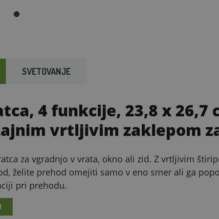
SVETOVANJE
tca, 4 funkcije, 23,8 x 26,7
žajnim vrtljivim zaklepom z
atca za vgradnjo v vrata, okno ali zid. Z vrtljivim šti
d, želite prehod omejiti samo v eno smer ali ga pop
ciji pri prehodu.
I