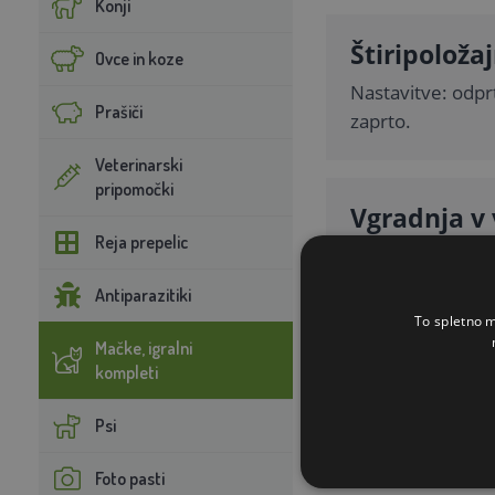
Konji
Štiripoložaj
Ovce in koze
Nastavitve: odpr
Prašiči
zaprto.
Veterinarski
pripomočki
Vgradnja v 
Reja prepelic
Primerno za razl
izreza (npr. debe
Antiparazitiki
To spletno m
Mačke, igralni
kompleti
Psi
Opis izdelka
Foto pasti