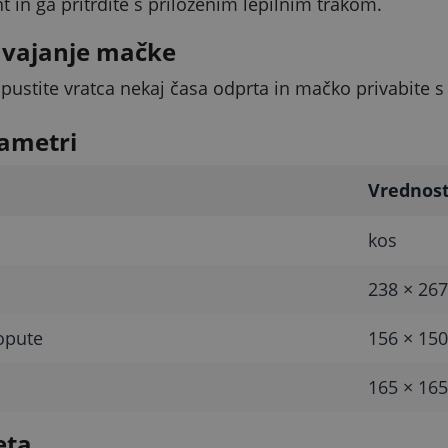
t in ga pritrdite s priloženim lepilnim trakom.
avajanje mačke
 pustite vratca nekaj časa odprta in mačko privabite s
ametri
Vrednos
kos
238 × 26
opute
156 × 15
165 × 16
eta