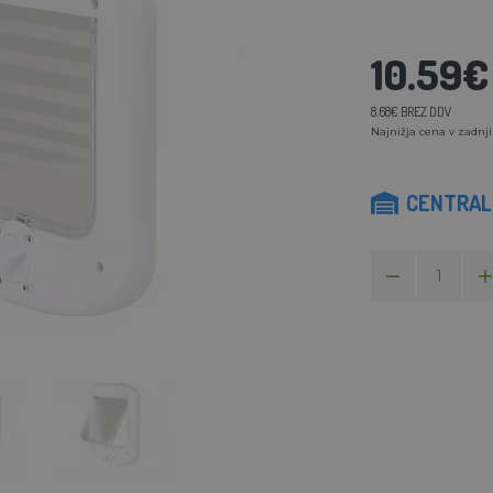
10.59€
8.68€ BREZ DDV
Najnižja cena v zadnji
CENTRALN