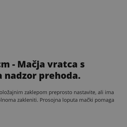
 cm
- Mačja vratca s
a nadzor prehoda.
ripoložajnim zaklepom preprosto nastavite, ali ima
olnoma zakleniti. Prosojna loputa mački pomaga