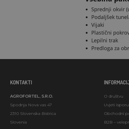
Sprednji okvir (
Podaljšek tunel
Vijaki
Plastični pokrov
Lepilni trak
Predloga za obr
KONTAKTI
INFORMACI
AGROFORTEL, S.R.O.
O društvu
Spodnja Nova vas 47
Uvjeti ispor
2310 Slovenska Bistrica
Obchodní p
Slovenia
B2B – velep