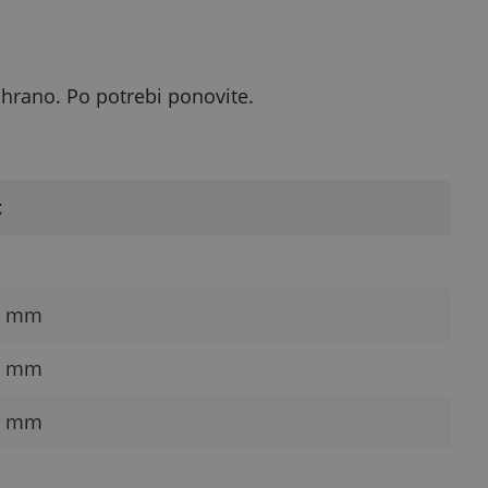
 hrano. Po potrebi ponovite.
t
7 mm
0 mm
5 mm