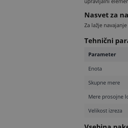
upravljalni elemen
Nasvet za n
Za lažje navajanje
Tehnični par
Parameter
Enota
Skupne mere
Mere prosojne l
Velikost izreza
Vsebina pak