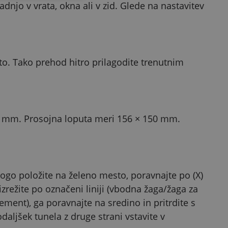
njo v vrata, okna ali v zid. Glede na nastavitev
rto. Tako prehod hitro prilagodite trenutnim
5 mm. Prosojna loputa meri 156 × 150 mm.
dlogo položite na želeno mesto, poravnajte po (X)
 izrežite po označeni liniji (vbodna žaga/žaga za
lement), ga poravnajte na sredino in pritrdite s
odaljšek tunela z druge strani vstavite v