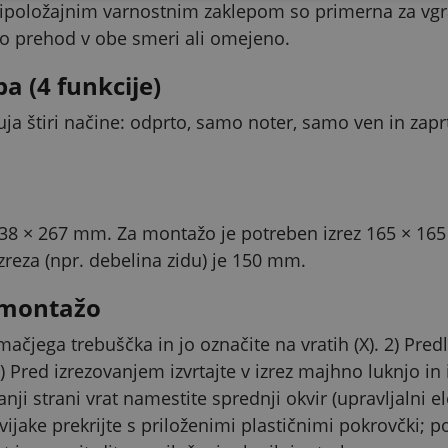
ripoložajnim varnostnim zaklepom so primerna za vgrad
o prehod v obe smeri ali omejeno.
a (4 funkcije)
nuja štiri načine: odprto, samo noter, samo ven in zap
8 × 267 mm. Za montažo je potreben izrez 165 × 16
zreza (npr. debelina zidu) je 150 mm.
 montažo
 mačjega trebuščka in jo označite na vratih (X). 2) Pre
3) Pred izrezovanjem izvrtajte v izrez majhno luknjo in
anji strani vrat namestite sprednji okvir (upravljalni e
 vijake prekrijte s priloženimi plastičnimi pokrovčki; p