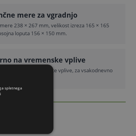
nčne mere za vgradnjo
mere 238 × 267 mm, velikost izreza 165 × 165
sojna loputa 156 × 150 mm.
rno na vremenske vplive
, odporna na vremenske vplive, za vsakodnevno
.
ega spletnega
i