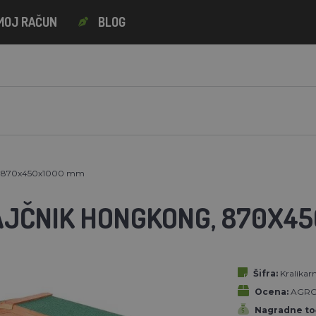
MOJ RAČUN
BLOG
, 870x450x1000 mm
AJČNIK HONGKONG, 870X4
Šifra:
Kralika
Ocena:
AGRO
Nagradne to