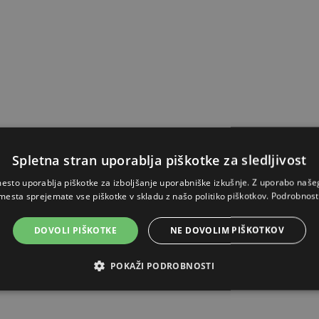
Spletna stran uporablja piškotke za sledljivost
esto uporablja piškotke za izboljšanje uporabniške izkušnje. Z uporabo naš
mesta sprejemate vse piškotke v skladu z našo politiko piškotkov.
Podrobnost
DOVOLI PIŠKOTKE
NE DOVOLIM PIŠKOTKOV
POKAŽI PODROBNOSTI