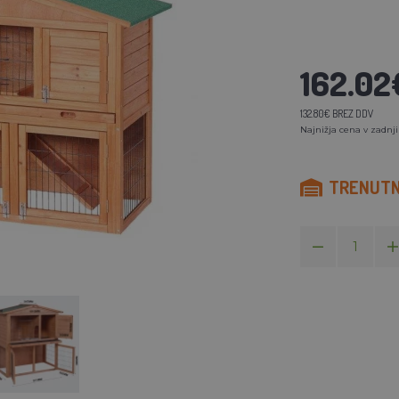
162.02
132.80€ BREZ DDV
Najnižja cena v zadnji
TRENUTNO