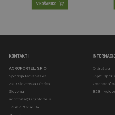
V KOŠARICO
KONTAKTI
INFORMACI
AGROFORTEL, S.R.O.
O društvu
Spodnja Nova vas 47
Uvjeti ispor
2310 Slovenska Bistrica
Obchodní p
Slovenia
B2B – velep
agrofortel@agrofortel.si
+386 2 707 41 04