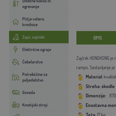
Umetne kokoši in
ogrevanje
Ptičje voliere,
krmilnice
Zajci, zajčniki
OPIS
Električne ograje
Zajčnik HONGKONG je ma
Čebelarstvo
rampo. Sestavljanje je 
Potrebščine za
Material:
kvalit
poljedelstvo
Streha: skodle
Goveda
Dimenzije:
870
Kmetijski stroji
Enostavna mon
Teža:
17 kg