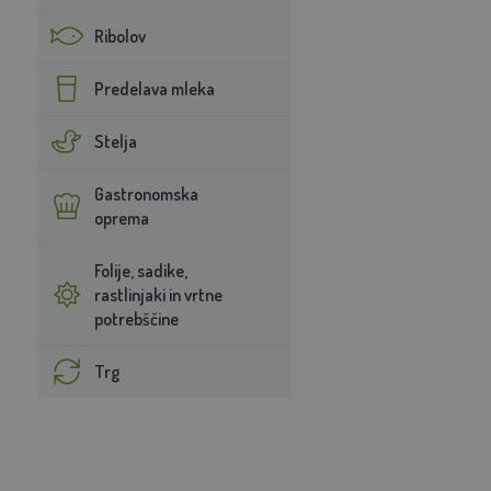
Ribolov
Predelava mleka
Stelja
Gastronomska
oprema
Folije, sadike,
rastlinjaki in vrtne
potrebščine
Trg