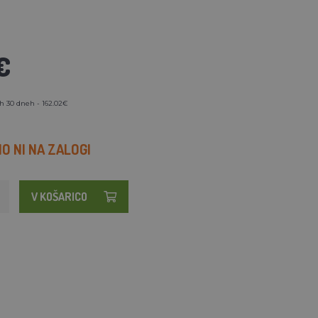
€
h 30 dneh - 162.02€
 NI NA ZALOGI
V KOŠARICO