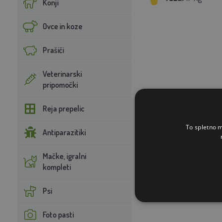
Konji
Ovce in koze
Prašiči
Veterinarski
pripomočki
Reja prepelic
To spletno m
Antiparazitiki
Mačke, igralni
kompleti
Psi
Foto pasti