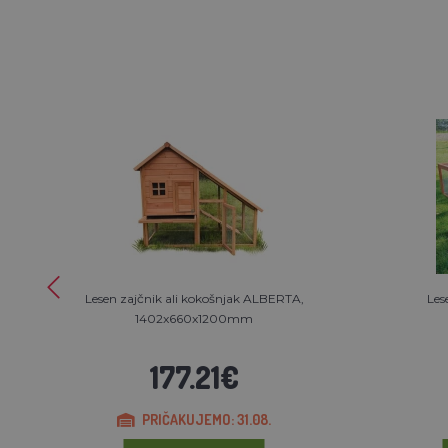
Lesen zajčnik ali kokošnjak ALBERTA,
Les
1402x660x1200mm
177.21€
PRIČAKUJEMO: 31.08.