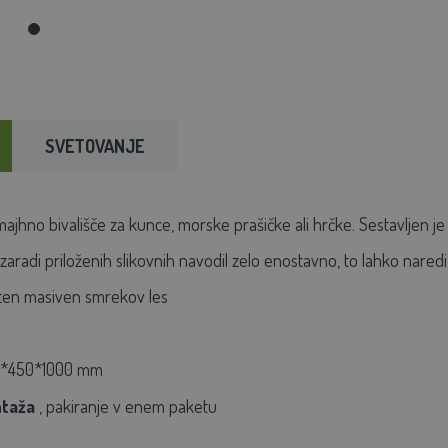
SVETOVANJE
jhno bivališče za kunce, morske prašičke ali hrčke. Sestavljen je 
zaradi priloženih slikovnih navodil zelo enostavno, to lahko naredi
eten masiven smrekov les
*450*1000 mm
taža
, pakiranje v enem paketu