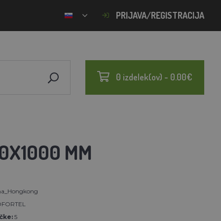
PRIJAVA/REGISTRACIJA
0 izdelek(ov) - 0.00€
50X1000 MM
rna_Hongkong
FORTEL
čke:
5