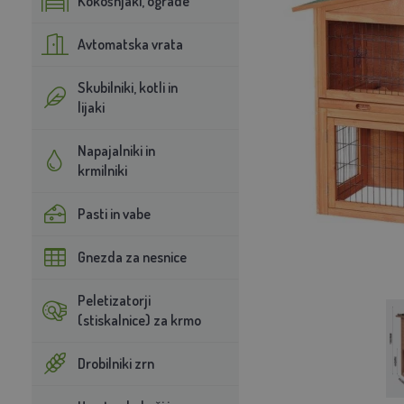
Kokošnjaki, ograde
Avtomatska vrata
Skubilniki, kotli in
lijaki
Napajalniki in
krmilniki
Pasti in vabe
Gnezda za nesnice
Peletizatorji
(stiskalnice) za krmo
Drobilniki zrn