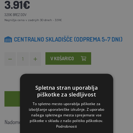
3.91€
3.20€ BREZ DDV
Najnižja cena v zadnjih 30 dneh - 3.91€
CENTRALNO SKLADIŠČE (ODPREMA 5-7 DNI)
V KOŠARICO
Spletna stran uporablja
piškotke za sledljivost
OPIS
SVETOVANJE
To spletno mesto uporablja piškotke za
izboljšanje uporabniške izkušnje. Z uporabo
našega spletnega mesta sprejemate vse
piškotke v skladu z našo politiko piškotkov.
Nadomestna stena za šeststransko ogrado za zajce.
Podrobnosti