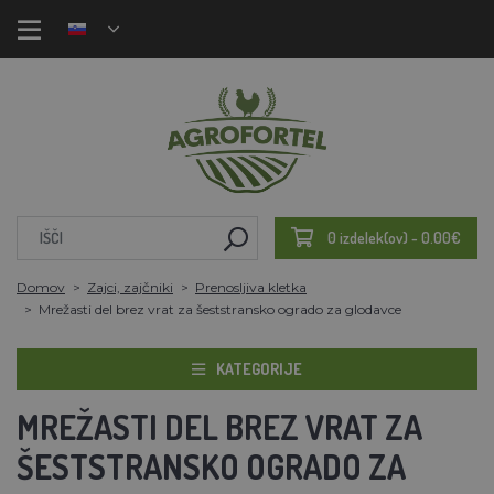
0 izdelek(ov) - 0.00€
Domov
Zajci, zajčniki
Prenosljiva kletka
Mrežasti del brez vrat za šeststransko ogrado za glodavce
KATEGORIJE
MREŽASTI DEL BREZ VRAT ZA
ŠESTSTRANSKO OGRADO ZA