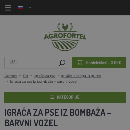
0 izdelek(ov) - 0.00€
Domov
Psi
Igrače za pse
Igrače iz blaga in gume
Igrača za pse iz bombaža – barvni vozel
KATEGORIJE
IGRAČA ZA PSE IZ BOMBAŽA –
BARVNI VOZEL