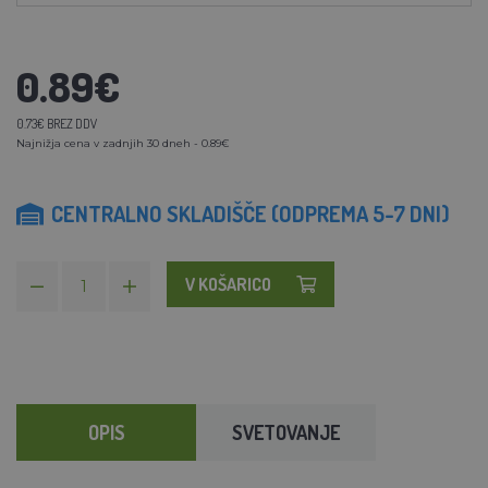
0.89€
0.73€ BREZ DDV
Najnižja cena v zadnjih 30 dneh - 0.89€
CENTRALNO SKLADIŠČE (ODPREMA 5-7 DNI)
V KOŠARICO
OPIS
SVETOVANJE