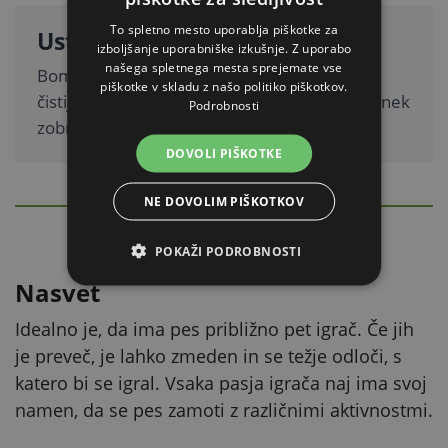
To spletno mesto uporablja piškotke za
Ustna higiena
izboljšanje uporabniške izkušnje. Z uporabo
našega spletnega mesta sprejemate vse
Bombažne igrače pomagajo pri ustni higieni,
piškotke v skladu z našo politiko piškotkov.
čistijo zobe ter pomagajo preprečevati nastanek
Podrobnosti
zobnega kamna in zobnih oblog.
DOVOLI PIŠKOTKE
NE DOVOLIM PIŠKOTKOV
PODROBEN OPIS
Skrij
POKAŽI PODROBNOSTI
Nasvet
Idealno je, da ima pes približno pet igrač. Če jih
je preveč, je lahko zmeden in se težje odloči, s
katero bi se igral. Vsaka pasja igrača naj ima svoj
namen, da se pes zamoti z različnimi aktivnostmi.