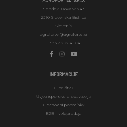
AGROFORTEL, S.R.O.
Spodnja Nova vas 47
2310 Slovenska Bistrica
Slovenia
agrofortel@agrofortel.si
+386 2 707 41 04
INFORMACIJE
O društvu
Uvjeti isporuke prodavatelja
Obchodní podmínky
B2B – veleprodaja