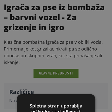
Igrača za pse iz bombaža
– barvni vozel
- Za
grizenje in igro
Klasična bombažna igrača za pse v obliki vozla.
Primerna je kot grizalka, hkrati pa se odlično
obnese pri skupnih igrah, kot sta prinašanje ali
iskanje.
GLAVNE PREDNOSTI
Različice
Na voljo: 20 cm, 26 cm, 37 cm.
Spletna stran uporablja
piškotke za sledljivost