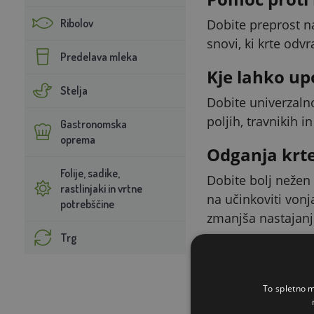
Ribolov
Dobite preprost na
snovi, ki krte odvr
Predelava mleka
Kje lahko up
Stelja
Dobite univerzalno
poljih, travnikih i
Gastronomska
oprema
Odganja krte
Folije, sadike,
Dobite bolj nežen 
rastlinjaki in vrtne
na učinkoviti vonj
potrebščine
zmanjša nastajanje
Trg
Kako praviln
Dobite ciljno apli
To spletno m
služi kot nosilec v