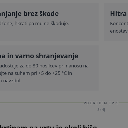
njanje brez škode
Hitra
odžene, hkrati pa mu ne škoduje.
Koncentr
enostavn
a in varno shranjevanje
zadostuje za do 80 nosilcev pri nanosu na
ujte na suhem pri +5 do +25 °C in
m navzdol.
PODROBEN OPIS
Skrij
krtinam na vrtu in okoli hiše