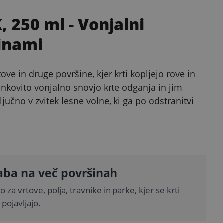
, 250 ml
- Vonjalni
tinami
ove in druge površine, kjer krti kopljejo rove in
inkovito vonjalno snovjo krte odganja in jim
jučno v zvitek lesne volne, ki ga po odstranitvi
ba na več površinah
 za vrtove, polja, travnike in parke, kjer se krti
pojavljajo.