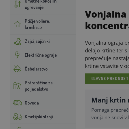
Umetne kokoši in
ogrevanje
Vonjalna 
Ptičje voliere,
koncentra
krmilnice
Zajci, zajčniki
Vonjalna ograja pro
delajo krtine ter 
Električne ograje
preprečuje nastaja
krtine vstavite v 
Čebelarstvo
GLAVNE PREDNOST
Potrebščine za
poljedelstvo
Manj krtin 
Goveda
Pomaga preprečev
Kmetijski stroji
vonjalne snovi v