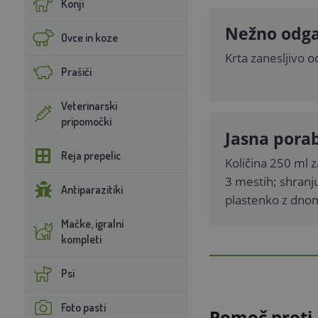
Konji
Nežno odga
Ovce in koze
Krta zanesljivo 
Prašiči
Veterinarski
pripomočki
Jasna porab
Reja prepelic
Količina 250 ml 
3 mestih; shranj
Antiparazitiki
plastenko z dno
Mačke, igralni
kompleti
Psi
Foto pasti
Pomoč proti 