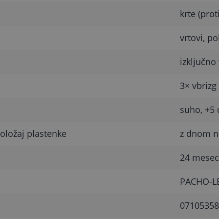
krte (prot
vrtovi, po
izključno 
3× vbrizg 
suho, +5 
oložaj plastenke
z dnom n
24 mesec
PACHO-L
07105358