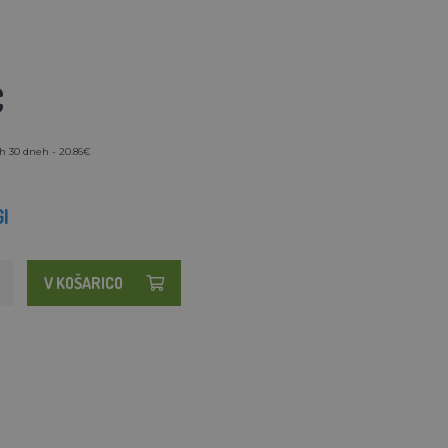
€
h 30 dneh - 20.86€
I
V KOŠARICO