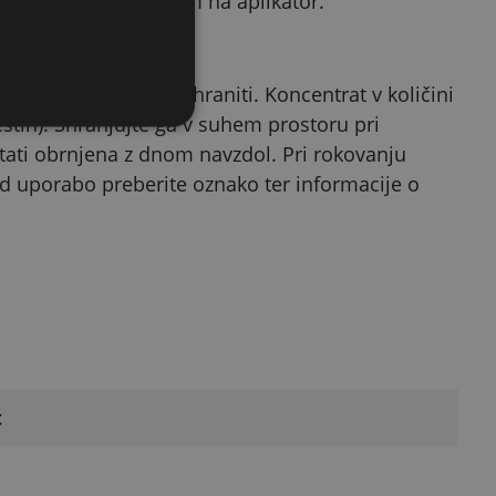
doziranja s pritiskom na aplikator.
ripravek pravilno shraniti. Koncentrat v količini
tih). Shranjujte ga v suhem prostoru pri
tati obrnjena z dnom navzdol. Pri rokovanju
ed uporabo preberite oznako ter informacije o
t