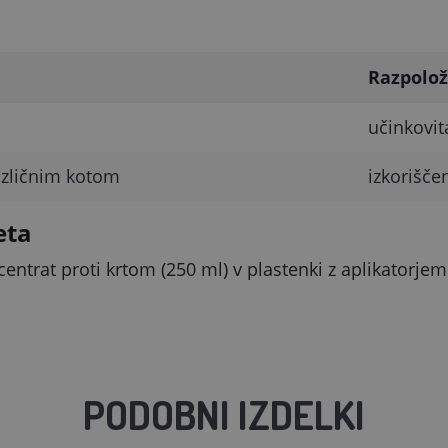
Razpolož
učinkovit
azličnim kotom
izkorišče
eta
centrat proti krtom (250 ml) v plastenki z aplikatorjem
PODOBNI IZDELKI