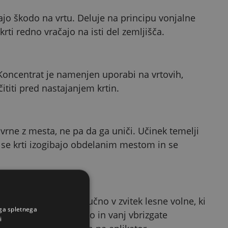
čajo škodo na vrtu. Deluje na principu vonjalne
krti redno vračajo na isti del zemljišča.
. Koncentrat je namenjen uporabi na vrtovih,
čititi pred nastajanjem krtin.
dvrne z mesta, ne pa da ga uniči. Učinek temelji
a se krti izogibajo obdelanim mestom in se
ntrat se nanese izključno v zvitek lesne volne, ki
ega spletnega
avite v odprto odprtino in vanj vbrizgate
i