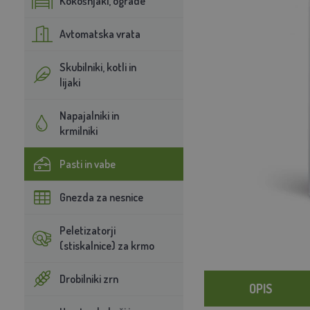
Kokošnjaki, ograde
Avtomatska vrata
Skubilniki, kotli in
lijaki
Napajalniki in
krmilniki
Pasti in vabe
Gnezda za nesnice
Peletizatorji
(stiskalnice) za krmo
Drobilniki zrn
OPIS