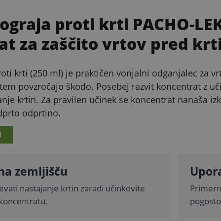
ograja proti krti PACHO-LEK
t za zaščito vrtov pred kr
ti krti (250 ml) je praktičen vonjalni odganjalec za vrt
s tem povzročajo škodo. Posebej razvit koncentrat z uč
nje krtin. Za pravilen učinek se koncentrat nanaša izkl
odprto odprtino.
I
na zemljišču
Upora
ati nastajanje krtin zaradi učinkovite
Primerno
 koncentratu.
pogosto 