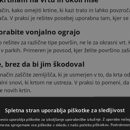
čin, kako omejiti krtine, ki kazi trato in lahko povzro
ača. V praksi je rešitev posebej uporabna tam, kjer se 
orabite vonjalno ograjo
 rešitev za različne tipe površin, ne le za okrasni vrt
n v parkih. Primeren je povsod, kjer želite površino zaš
, brez da bi jim škodoval
način zaščite zemljišča, ki je usmerjen v to, da krta o
alni snovi, ki krtom ne ustreza. V praksi to pomeni, d
 novih krtin.
o nanesti za najboljši učinek
Spletna stran uporablja piškotke za sledljivost
kacijo neposredno na mestu, kjer se krtek giblje. Konce
esto uporablja piškotke za izboljšanje uporabniške izkušnje. Z uporabo naš
onjalne snovi. V praksi po odstranitvi krtine zvitek vst
mesta sprejemate vse piškotke v skladu z našo politiko piškotkov.
Podrobnost