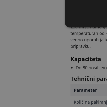
koncentrat (s pomo
Poraba, shra
Dobite jasno preds
250 ml je namenje
temperaturah od +
vedno uporabljajt
pripravku.
Kapaciteta
Do 80 nosilcev 
Tehnični par
Parameter
Količina pakiran