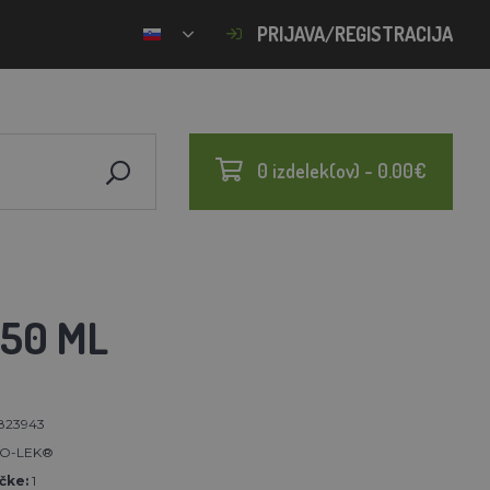
PRIJAVA/REGISTRACIJA
0 izdelek(ov) - 0.00€
250 ML
823943
O-LEK®
čke:
1