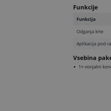
Funkcije
Funkcija
Odganja krte
Aplikacija pod r
Vsebina pak
1× vonjalni kon