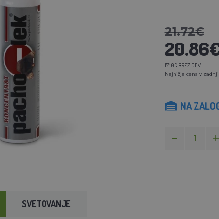
21.72€
20.86
17.10€ BREZ DDV
Najnižja cena v zadnji
NA ZALOG
SVETOVANJE