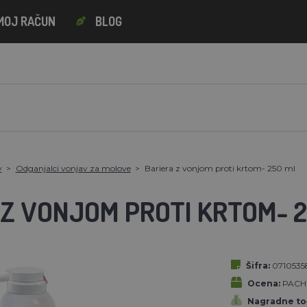
MOJ RAČUN
BLOG
v
Odganjalci vonjav za molove
Bariera z vonjom proti krtom- 250 ml
 Z VONJOM PROTI KRTOM- 
Šifra:
0710535
Ocena:
PACH
Nagradne to