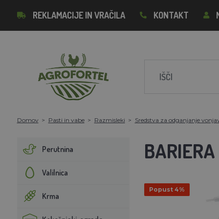
REKLAMACIJE IN VRAČILA
KONTAKT
Domov
Pasti in vabe
Razmisleki
Sredstva za odganjanje vonja
BARIERA
Perutnina
Valilnica
Popust 4%
Krma