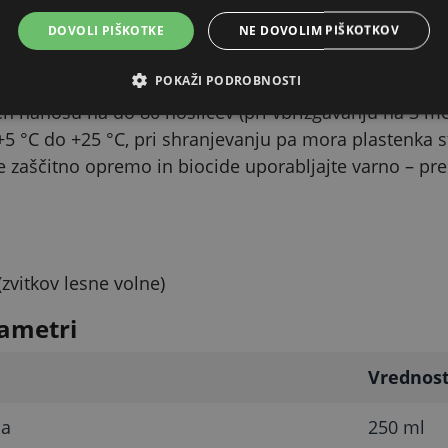
čjo dolge cevke); nanašanje je enostavno tudi zaradi 
DOVOLI PIŠKOTKE
NE DOVOLIM PIŠKOTKOV
njevanje in varna uporaba
POKAŽI PODROBNOSTI
tavo, koliko nanosov omogoča ena plastenka in kako p
n nanosu na do 80 nosilcev (pri vbrizgavanju na 3 mes
5 °C do +25 °C, pri shranjevanju pa mora plastenka s
e zaščitno opremo in biocide uporabljajte varno – pr
(zvitkov lesne volne)
ametri
Vrednos
ja
250 ml